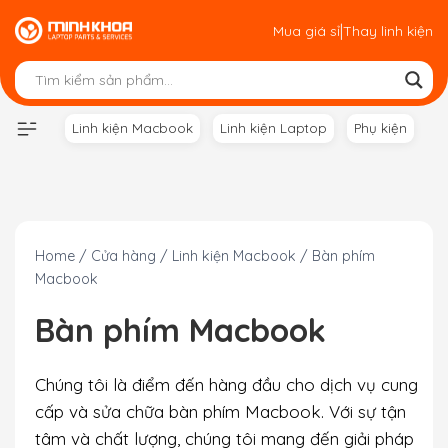
Skip
|
Mua giá sỉ
Thay linh kiện
to
content
Linh kiện Macbook
Linh kiện Laptop
Phụ kiện
Home
/
Cửa hàng
/
Linh kiện Macbook
/
Bàn phím
Macbook
Bàn phím Macbook
Chúng tôi là điểm đến hàng đầu cho dịch vụ cung
cấp và sửa chữa bàn phím Macbook. Với sự tận
tâm và chất lượng, chúng tôi mang đến giải pháp