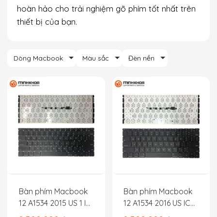
hoàn hảo cho trải nghiệm gõ phím tốt nhất trên
thiết bị của bạn.
Dòng Macbook
Màu sắc
Đèn nền
Bàn phím Macbook
Bàn phím Macbook
12 A1534 2015 US 1 IC
12 A1534 2016 US IC
bên phải
kép (trái phải)