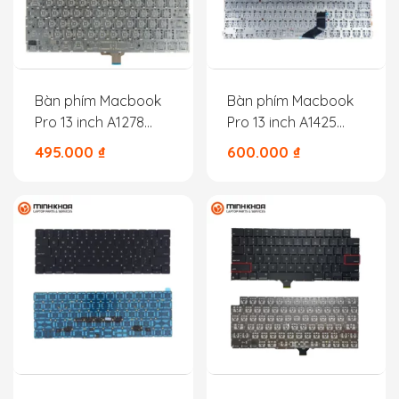
Bàn phím Macbook
Bàn phím Macbook
Pro 13 inch A1278
Pro 13 inch A1425
MB466 MB467 MB990
MD212 MD213 –
495.000
₫
600.000
₫
MB991 MC374 MC375
A1425
MC700 MD101 MD102
– A1278