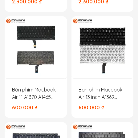
2.300.000
₫
2.300.000
₫
Bàn phím Macbook
Bàn phím Macbook
Air 11 A1370 A1465
Air 13 inch A1369
US/UK
A1466 – 2010 2011
600.000
₫
600.000
₫
2012 2013 2014 2015