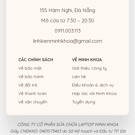
155 Hàm Nghi, Đà Nẵng
Mở cửa từ 7:30 – 20:30
0911.003.113
linhkienminhkhoa@gmail.com
CÁC CHÍNH SÁCH
VỀ MINH KHOA
Về bảo mật
Giới thiệu công ty
Về bảo hành
Liên hệ
Về đổi trả
Điều khoản & dịch vụ
Về thanh toán
Hợp tác với Minh Khoa
Về vận chuyển
Tuyển dụng
CÔNG TY CỔ PHẦN SỬA CHỮA LAPTOP MINH KHOA
Giấy CNĐKKD: 0401573463 do Sở Kế hoạch và Đầu tư TP. Đà