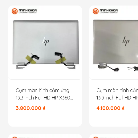
Cụm màn hình cảm ứng
Cụm màn hình cả
13.3 inch Full HD HP X360
13.3 inch Full HD H
830G5 830G6 màu bạc
830G7 830G8 M03
3.800.000
₫
4.100.000
₫