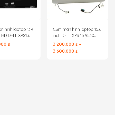
 hình laptop 13.4
Cụm màn hình laptop 15.6
ll HD DELL XPS13
inch DELL XPS 15 9530
300
M3800
.000
₫
3.200.000
₫
–
3.600.000
₫