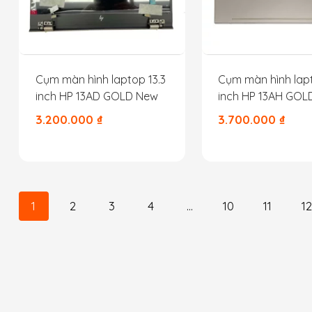
Cụm màn hình laptop 13.3
Cụm màn hình lapt
inch HP 13AD GOLD New
inch HP 13AH GOL
3.200.000
₫
3.700.000
₫
1
2
3
4
…
10
11
12