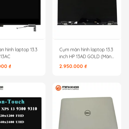
 hình laptop 13.3
Cụm màn hình laptop 13.3
 13AC
inch HP 13AD GOLD (Màn
+ Kính)
.000
₫
2.950.000
₫