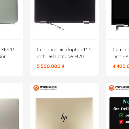
 XPS 13
Cụm màn hình laptop 13.3
Cụm màn
Non
inch Dell Latitude 7420
inch HP
5.500.000
₫
4.400