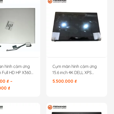
n hình cảm ứng
Cụm màn hình cảm ứng
ch Full HD HP X360
15.6 inch 4K DELL XPS
 1040G8
9570 7590 Pre M5530
000
₫
–
5.500.000
₫
cam dưới, cáp nhỏ 8p,
.000
₫
đen xám