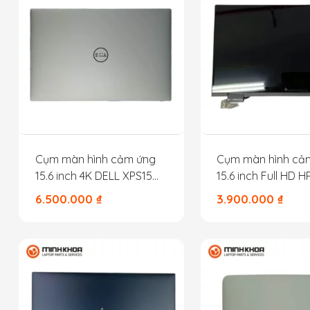
Cụm màn hình cảm ứng
Cụm màn hình cả
15.6 inch 4K DELL XPS15
15.6 inch Full HD 
9510 9520
15DR 15DS
6.500.000
₫
3.900.000
₫