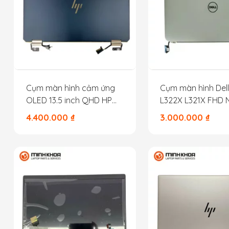
Cụm màn hình cảm ứng
Cụm màn hình Dell
OLED 13.5 inch QHD HP
L322X L321X FHD 
X360 14EA màu nâu
Touch
4.400.000
₫
3.000.000
₫