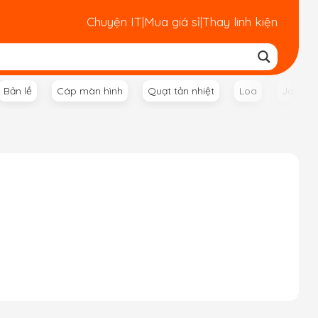
Chuyện IT
|
Mua giá sỉ
|
Thay linh kiện
Bản lề
Cáp màn hình
Quạt tản nhiệt
Loa
Jack n