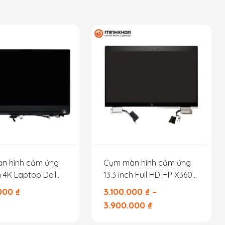
n hình cảm ứng
Cụm màn hình cảm ứng
h 4K Laptop Dell
13.3 inch Full HD HP X360
m dưới Gold
1030G7 1030G8
.000
₫
3.100.000
₫
–
3.900.000
₫