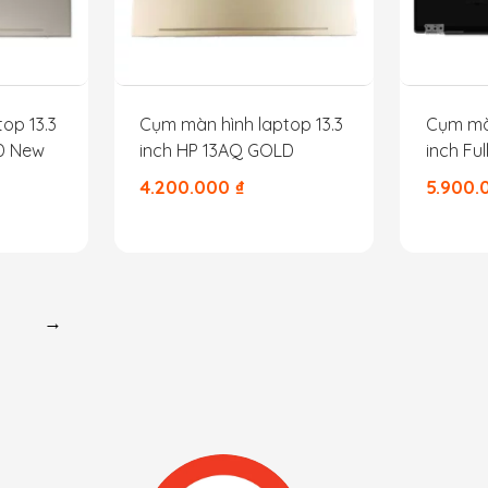
op 13.3
Cụm màn hình laptop 13.3
Cụm màn
D New
inch HP 13AQ GOLD
inch Fu
9310 9
4.200.000
₫
5.900
→