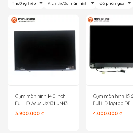
Thương hiệu
Kích thước màn hình
Độ phân giải
Cụm màn hình 14.0 inch
Cụm màn hình 15.6
Full HD Asus UX431 UM431
Full HD laptop DE
có kính
15 9550 5510
3.900.000
₫
4.000.000
₫