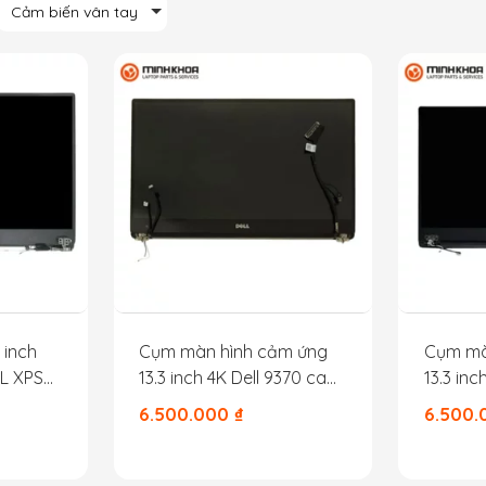
Cảm biến vân tay
 inch
Cụm màn hình cảm ứng
Cụm mà
LL XPS
13.3 inch 4K Dell 9370 cam
13.3 inc
dưới
9370 ca
6.500.000
₫
6.500