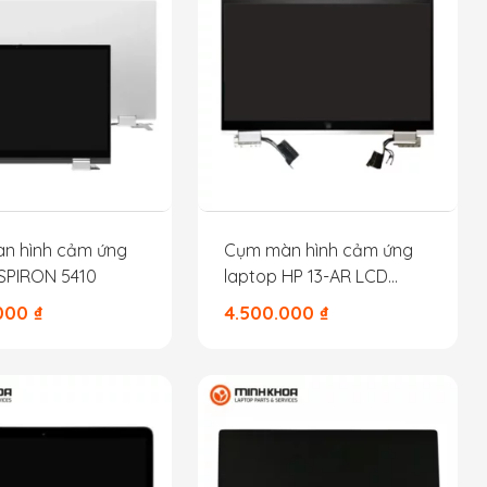
n hình cảm ứng
Cụm màn hình cảm ứng
SPIRON 5410
laptop HP 13-AR LCD
Touch Screen New
.000
₫
4.500.000
₫