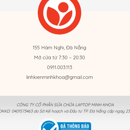
155 Hàm Nghi, Đà Nẵng
Mở cửa từ 7:30 – 20:30
0911.003.113
linhkienminhkhoa@gmail.com
CÔNG TY CỔ PHẦN SỬA CHỮA LAPTOP MINH KHOA
KKD: 0401573463 do Sở Kế hoạch và Đầu tư TP. Đà Nẵng cấp ngày 23