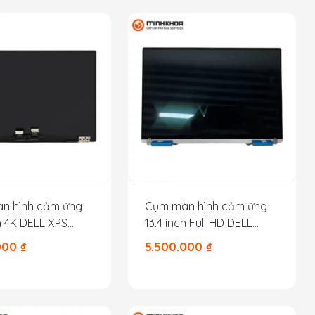
n hình cảm ứng
Cụm màn hình cảm ứng
ch 4K DELL XPS
13.4 inch Full HD DELL
310
XPS13 9310 9300
.000
₫
5.500.000
₫