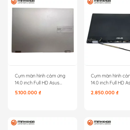
Cụm màn hình cảm ứng
Cụm màn hình cả
14.0 inch Full HD Asus
14.0 inch Full HD A
TP3402 màu xám Silver
TP412 màu xám
5.100.000
₫
2.850.000
₫