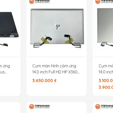
m ứng
Cụm màn hình cảm ứng
Cụm mà
sus
14.0 inch Full HD HP X360
14.0 in
1040G5 1040G6
1040G7
3.650.000
₫
3.100.
3.900