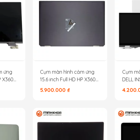
m ứng
Cụm màn hình cảm ứng
Cụm mà
HP X360
15.6 inch Full HD HP X360
DELL IN
ZBook Studio G5
5.900.000
₫
4.200