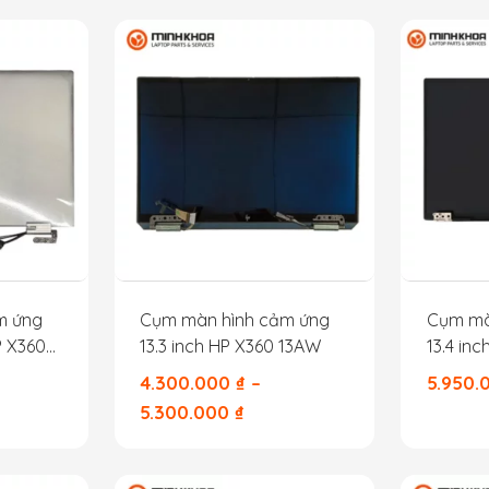
m ứng
Cụm màn hình cảm ứng
Cụm mà
P X360
13.3 inch HP X360 13AW
13.4 in
881-001
9300 9
4.300.000
₫
–
5.950
5.300.000
₫