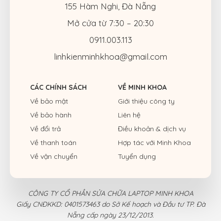
155 Hàm Nghi, Đà Nẵng
Mở cửa từ 7:30 – 20:30
0911.003.113
linhkienminhkhoa@gmail.com
CÁC CHÍNH SÁCH
VỀ MINH KHOA
Về bảo mật
Giới thiệu công ty
Về bảo hành
Liên hệ
Về đổi trả
Điều khoản & dịch vụ
Về thanh toán
Hợp tác với Minh Khoa
Về vận chuyển
Tuyển dụng
CÔNG TY CỔ PHẦN SỬA CHỮA LAPTOP MINH KHOA
Giấy CNĐKKD: 0401573463 do Sở Kế hoạch và Đầu tư TP. Đà
Nẵng cấp ngày 23/12/2013.