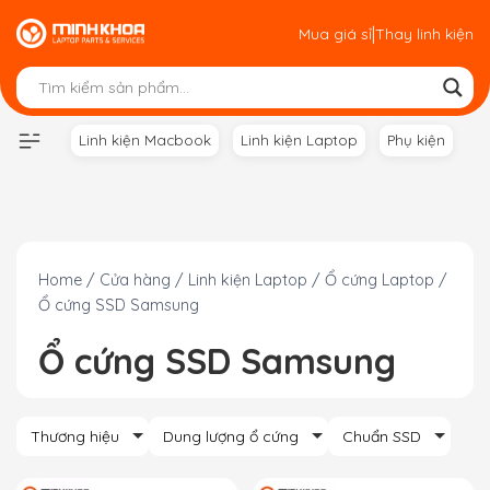
Skip
|
Mua giá sỉ
Thay linh kiện
to
content
Linh kiện Macbook
Linh kiện Laptop
Phụ kiện
Home
/
Cửa hàng
/
Linh kiện Laptop
/
Ổ cứng Laptop
/
Ổ cứng SSD Samsung
Ổ cứng SSD Samsung
Thương hiệu
Dung lượng ổ cứng
Chuẩn SSD