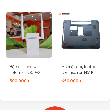
Bộ kích sóng wifi
Vỏ mặt đáy laptop
ToTolink EX300v2
Dell Inspiron N5110
300.000
₫
650.000
₫