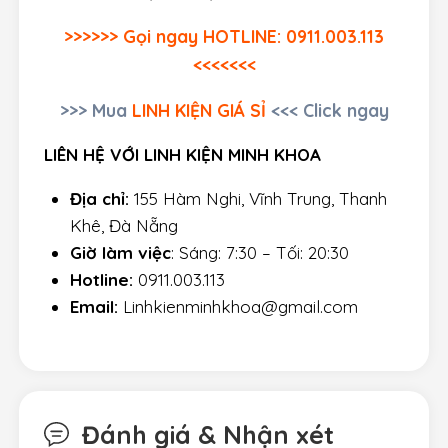
>>>>>> Gọi ngay HOTLINE: 0911.003.113
<<<<<<<
>>>
Mua
LINH KIỆN GIÁ SỈ
<<< Click ngay
LIÊN HỆ VỚI LINH KIỆN MINH KHOA
Địa chỉ:
155 Hàm Nghi, Vĩnh Trung, Thanh
Khê, Đà Nẵng
Giờ làm việc
: Sáng: 7:30 – Tối: 20:30
Hotline:
0911.003.113
Email:
Linhkienminhkhoa@gmail.com
Đánh giá & Nhận xét