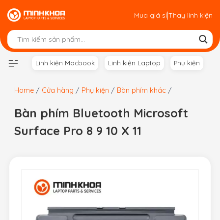
Skip
|
Mua giá sỉ
Thay linh kiện
to
content
Linh kiện Macbook
Linh kiện Laptop
Phụ kiện
Home
/
Cửa hàng
/
Phụ kiện
/
Bàn phím khác
/
Bàn phím Bluetooth Microsoft
Surface Pro 8 9 10 X 11