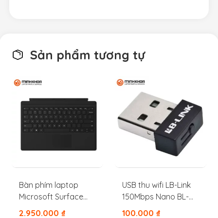
Sản phẩm tương tự
Bàn phím laptop
USB thu wifi LB-Link
Microsoft Surface
150Mbps Nano BL-
Pro 3 4 5 6 7 8 đen
WN151
2.950.000
₫
100.000
₫