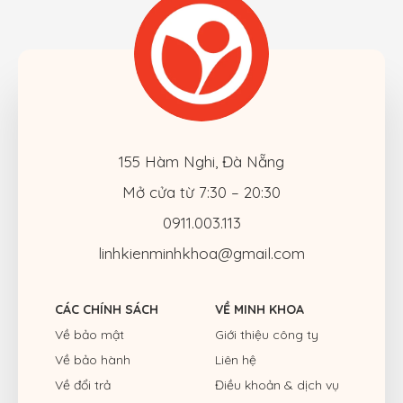
155 Hàm Nghi, Đà Nẵng
Mở cửa từ 7:30 – 20:30
0911.003.113
linhkienminhkhoa@gmail.com
CÁC CHÍNH SÁCH
VỀ MINH KHOA
Về bảo mật
Giới thiệu công ty
Về bảo hành
Liên hệ
Về đổi trả
Điều khoản & dịch vụ