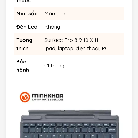
thước
Màu sắc
Màu đen
Đèn Led
Không
Tương
Surface Pro 8 9 10 X 11
thích
Ipad, laptop, điện thoại, PC..
Bảo
01 tháng
hành