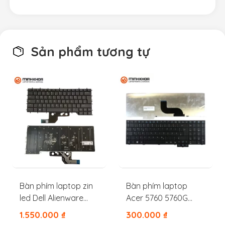
Sản phẩm tương tự
Bàn phím laptop zin
Bàn phím laptop
led Dell Alienware
Acer 5760 5760G
M15R3 M15R2 M15R4
7750 7750G 7750Z
1.550.000
₫
300.000
₫