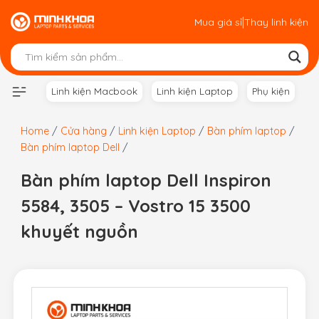
Skip
|
Mua giá sỉ
Thay linh kiện
to
content
Linh kiện Macbook
Linh kiện Laptop
Phụ kiện
Home
/
Cửa hàng
/
Linh kiện Laptop
/
Bàn phím laptop
/
Bàn phím laptop Dell
/
Bàn phím laptop Dell Inspiron
5584, 3505 – Vostro 15 3500
khuyết nguồn