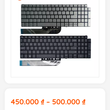
450.000
₫
–
500.000
₫