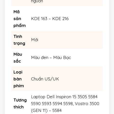
nguồn
Mã
sản
KDE 163 – KDE 216
phẩm
Tình
Mới
trạng
Màu
Màu đen – Màu Bạc
sắc
Loại
bàn
Chuẩn US/UK
phím
Laptop Dell Inspiron 15 3505 5584
Tương
5590 5593 5594 5598, Vostro 3500
thích
(GEN 11) – 5584