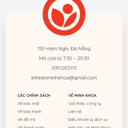
155 Hàm Nghi, Đà Nẵng
Mở cửa từ 7:30 – 20:30
0911.003.113
linhkienminhkhoa@gmail.com
CÁC CHÍNH SÁCH
VỀ MINH KHOA
Về bảo mật
Giới thiệu công ty
Về bảo hành
Liên hệ
Về đổi trả
Điều khoản & dịch vụ
Về thanh toán
Hợp tác với Minh Khoa