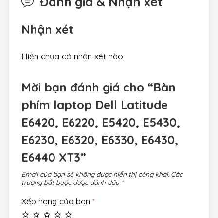
Đánh giá & Nhận xét
Nhận xét
Hiện chưa có nhận xét nào.
Mời bạn đánh giá cho “Bàn
phím laptop Dell Latitude
E6420, E6220, E5420, E5430,
E6230, E6320, E6330, E6430,
E6440 XT3”
Email của bạn sẽ không được hiển thị công khai.
Các
trường bắt buộc được đánh dấu
*
Xếp hạng của bạn
*