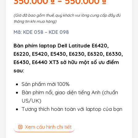
350.000
₫
–
550.000
₫
(Giá đã bao gồm thuế, quý khách vui lòng cung cấp đầy đủ
thông tin khi mua hàng)
Mã:
KDE 058 – KDE 098
Bàn phím laptop Dell Latitude E6420,
E6220, E5420, E5430, E6230, E6320, E6330,
E6430, E6440 XT3 sở hữu một số ưu điểm
sau:
Sản phẩm mới 100%
Bàn phím nổi, giao diện tiếng Anh (chuẩn
US/UK)
Tương thích hoàn toàn với laptop của bạn
Xem cấu hình chi tiết