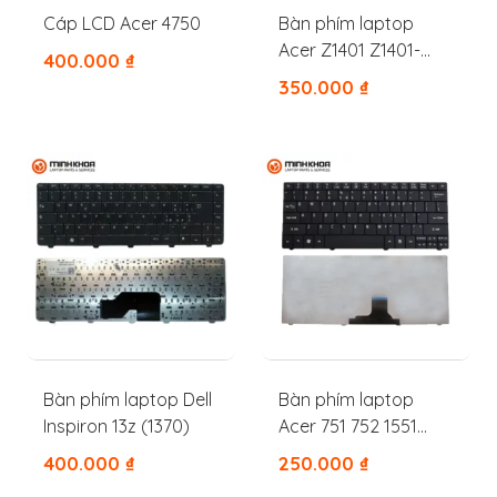
Cáp LCD Acer 4750
Bàn phím laptop
Acer Z1401 Z1401-
400.000
₫
C283 Z1401-C7EK
350.000
₫
Z1402
Bàn phím laptop Dell
Bàn phím laptop
Inspiron 13z (1370)
Acer 751 752 1551
1410 1430z 1830 721
400.000
₫
250.000
₫
722