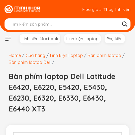
Skip
|
Mua giá sỉ
Thay linh kiện
to
content
Linh kiện Macbook
Linh kiện Laptop
Phụ kiện
Home
/
Cửa hàng
/
Linh kiện Laptop
/
Bàn phím laptop
/
Bàn phím laptop Dell
/
Bàn phím laptop Dell Latitude
E6420, E6220, E5420, E5430,
E6230, E6320, E6330, E6430,
E6440 XT3