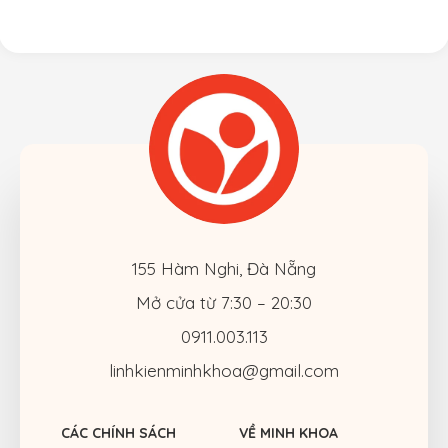
155 Hàm Nghi, Đà Nẵng
Mở cửa từ 7:30 – 20:30
0911.003.113
linhkienminhkhoa@gmail.com
CÁC CHÍNH SÁCH
VỀ MINH KHOA