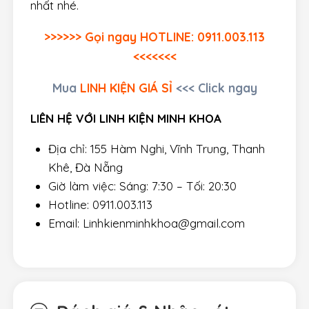
nhất nhé.
>>>>>> Gọi ngay HOTLINE: 0911.003.113
<<<<<<<
Mua
LINH KIỆN GIÁ SỈ
<<< Click ngay
LIÊN HỆ VỚI LINH KIỆN MINH KHOA
Địa chỉ: 155 Hàm Nghi, Vĩnh Trung, Thanh
Khê, Đà Nẵng
Giờ làm việc: Sáng: 7:30 – Tối: 20:30
Hotline: 0911.003.113
Email: Linhkienminhkhoa@gmail.com