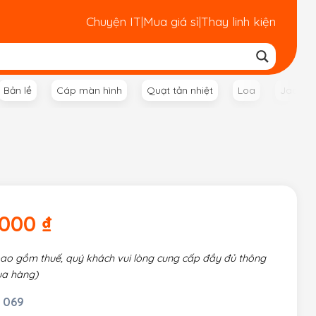
Chuyện IT
|
Mua giá sỉ
|
Thay linh kiện
Bản lề
Cáp màn hình
Quạt tản nhiệt
Loa
Jack n
.000
₫
bao gồm thuế, quý khách vui lòng cung cấp đầy đủ thông
ua hàng)
 069