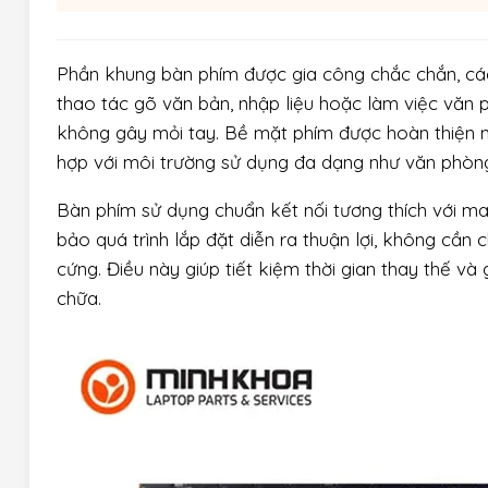
Phần khung bàn phím được gia công chắc chắn, các
thao tác gõ văn bản, nhập liệu hoặc làm việc văn p
không gây mỏi tay. Bề mặt phím được hoàn thiện n
hợp với môi trường sử dụng đa dạng như văn phòng
Bàn phím sử dụng chuẩn kết nối tương thích với
bảo quá trình lắp đặt diễn ra thuận lợi, không cần
cứng. Điều này giúp tiết kiệm thời gian thay thế và 
chữa.