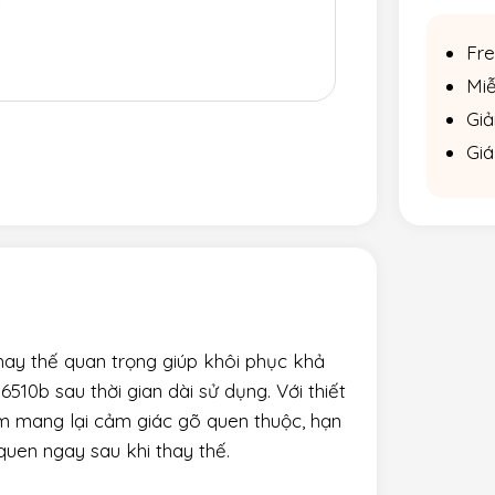
Fre
Miễ
Giả
Giá
thay thế quan trọng giúp khôi phục khả
0b sau thời gian dài sử dụng. Với thiết
m mang lại cảm giác gõ quen thuộc, hạn
quen ngay sau khi thay thế.