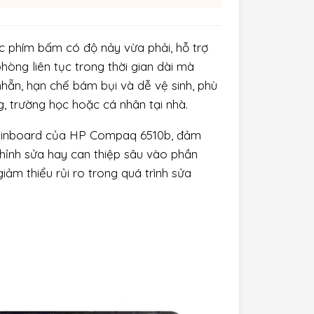
 phím bấm có độ nảy vừa phải, hỗ trợ
hòng liên tục trong thời gian dài mà
hẵn, hạn chế bám bụi và dễ vệ sinh, phù
, trường học hoặc cá nhân tại nhà.
 mainboard của HP Compaq 6510b, đảm
 chỉnh sửa hay can thiệp sâu vào phần
giảm thiểu rủi ro trong quá trình sửa