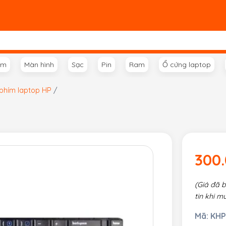
ím
Màn hình
Sạc
Pin
Ram
Ổ cứng laptop
phím laptop HP
/
300
(Giá đã 
tin khi m
Mã:
KHP