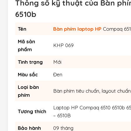
Thông số kỹ thuật của Bàn ph
6510b
Tên
Bàn phím laptop HP
Compaq 651
Mã sản
KHP 069
phẩm
Tình trạng
Mới
Màu sắc
Đen
Loại bàn
Bàn phím tiêu chuẩn, layout chuẩn
phím
Laptop HP Compaq 6510 6510b 651
Tương thích
– 6510B
Bảo hành
09 tháng