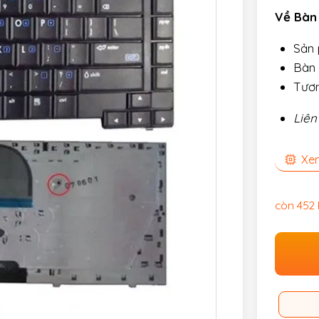
Về Bàn
Sản
Bàn 
Tươn
Liên
Xem
còn 452