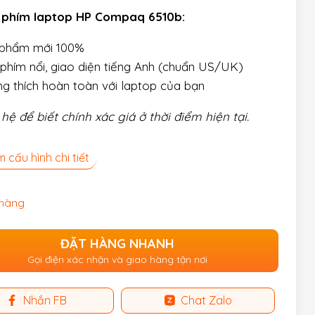
 phím laptop HP Compaq 6510b:
 phẩm mới 100%
phím nổi, giao diện tiếng Anh (chuẩn US/UK)
g thích hoàn toàn với laptop của bạn
 hệ để biết chính xác giá ở thời điểm hiện tại.
 cấu hình chi tiết
 hàng
ĐẶT HÀNG NHANH
Gọi điện xác nhận và giao hàng tận nơi
Nhắn FB
Chat Zalo