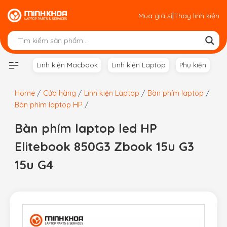
Skip
|
Mua giá sỉ
Thay linh kiện
to
content
Linh kiện Macbook
Linh kiện Laptop
Phụ kiện
Home
/
Cửa hàng
/
Linh kiện Laptop
/
Bàn phím laptop
/
Bàn phím laptop HP
/
Bàn phím laptop led HP
Elitebook 850G3 Zbook 15u G3
15u G4