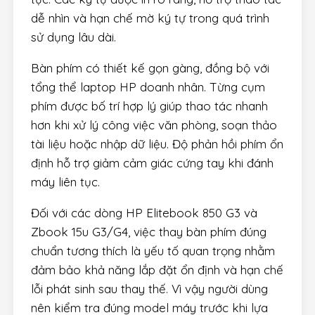
dễ nhìn và hạn chế mờ ký tự trong quá trình
sử dụng lâu dài.
Bàn phím có thiết kế gọn gàng, đồng bộ với
tổng thể laptop HP doanh nhân. Từng cụm
phím được bố trí hợp lý giúp thao tác nhanh
hơn khi xử lý công việc văn phòng, soạn thảo
tài liệu hoặc nhập dữ liệu. Độ phản hồi phím ổn
định hỗ trợ giảm cảm giác cứng tay khi đánh
máy liên tục.
Đối với các dòng HP Elitebook 850 G3 và
Zbook 15u G3/G4, việc thay bàn phím đúng
chuẩn tương thích là yếu tố quan trọng nhằm
đảm bảo khả năng lắp đặt ổn định và hạn chế
lỗi phát sinh sau thay thế. Vì vậy người dùng
nên kiểm tra đúng model máy trước khi lựa