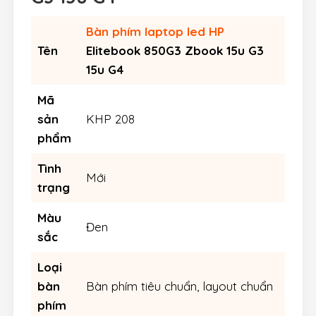
Bàn phím laptop led HP
Tên
Elitebook 850G3 Zbook 15u G3
15u G4
Mã
sản
KHP 208
phẩm
Tình
Mới
trạng
Màu
Đen
sắc
Loại
bàn
Bàn phím tiêu chuẩn, layout chuẩn
phím