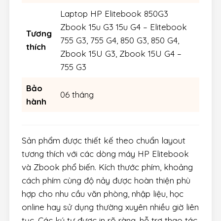
Laptop HP Elitebook 850G3
Zbook 15u G3 15u G4 – Elitebook
Tương
755 G3, 755 G4, 850 G3, 850 G4,
thích
Zbook 15U G3, Zbook 15U G4 –
755 G3
Bảo
06 tháng
hành
Sản phẩm được thiết kế theo chuẩn layout
tương thích với các dòng máy HP Elitebook
và Zbook phổ biến. Kích thước phím, khoảng
cách phím cùng độ nảy được hoàn thiện phù
hợp cho nhu cầu văn phòng, nhập liệu, học
online hay sử dụng thường xuyên nhiều giờ liên
tục. Các ký tự được in rõ ràng, hỗ trợ thao tác