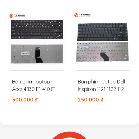
1545
Bàn phím laptop
Bàn phím laptop Dell
Acer 4830 E1-410 E1-
Inspiron 1121 1122 1120
432 E1-411 E1-472 E5-
11Z M101Z M102Z
300.000
₫
250.000
₫
471
X54CT 0X54CT