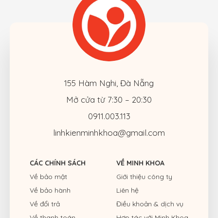
155 Hàm Nghi, Đà Nẵng
Mở cửa từ 7:30 – 20:30
0911.003.113
linhkienminhkhoa@gmail.com
CÁC CHÍNH SÁCH
VỀ MINH KHOA
Về bảo mật
Giới thiệu công ty
Về bảo hành
Liên hệ
Về đổi trả
Điều khoản & dịch vụ
Về thanh toán
Hợp tác với Minh Khoa