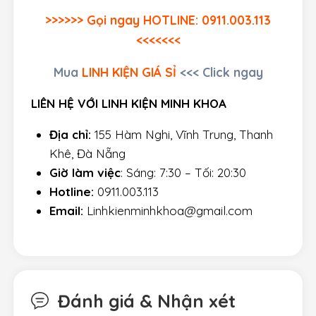
>>>>>> Gọi ngay HOTLINE: 0911.003.113
<<<<<<<
Mua
LINH KIỆN GIÁ SỈ
<<< Click ngay
LIÊN HỆ VỚI LINH KIỆN MINH KHOA
Địa chỉ:
155 Hàm Nghi, Vĩnh Trung, Thanh
Khê, Đà Nẵng
Giờ làm việc
: Sáng: 7:30 – Tối: 20:30
Hotline:
0911.003.113
Email:
Linhkienminhkhoa@gmail.com
Đánh giá & Nhận xét