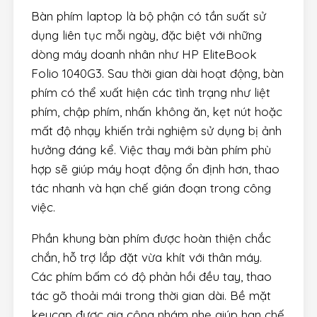
Bàn phím laptop là bộ phận có tần suất sử
dụng liên tục mỗi ngày, đặc biệt với những
dòng máy doanh nhân như HP EliteBook
Folio 1040G3. Sau thời gian dài hoạt động, bàn
phím có thể xuất hiện các tình trạng như liệt
phím, chập phím, nhấn không ăn, kẹt nút hoặc
mất độ nhạy khiến trải nghiệm sử dụng bị ảnh
hưởng đáng kể. Việc thay mới bàn phím phù
hợp sẽ giúp máy hoạt động ổn định hơn, thao
tác nhanh và hạn chế gián đoạn trong công
việc.
Phần khung bàn phím được hoàn thiện chắc
chắn, hỗ trợ lắp đặt vừa khít với thân máy.
Các phím bấm có độ phản hồi đều tay, thao
tác gõ thoải mái trong thời gian dài. Bề mặt
keycap được gia công nhám nhẹ giúp hạn chế