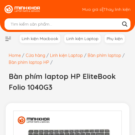
Skip
|
Mua giá sỉ
Thay linh kiện
to
content
Linh kiện Macbook
Linh kiện Laptop
Phụ kiện
Home
/
Cửa hàng
/
Linh kiện Laptop
/
Bàn phím laptop
/
Bàn phím laptop HP
/
Bàn phím laptop HP EliteBook
Folio 1040G3