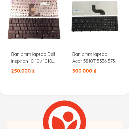
Bàn phím laptop Dell
Bàn phím laptop
Inspiron 10 10v 1010
Acer 5810T 5536 5738
1011 PP19S
5740 5479 5742 5745G
250.000
₫
300.000
₫
7741 5745