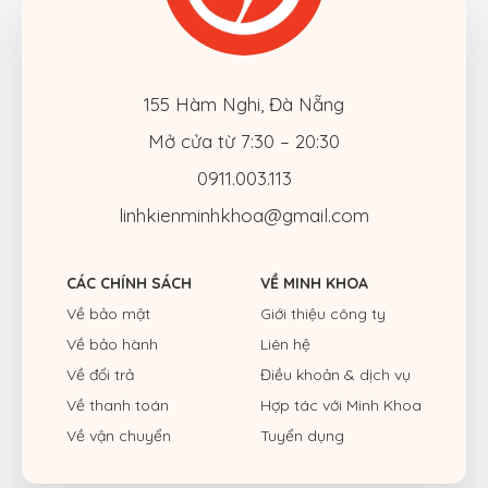
155 Hàm Nghi, Đà Nẵng
Mở cửa từ 7:30 – 20:30
0911.003.113
linhkienminhkhoa@gmail.com
CÁC CHÍNH SÁCH
VỀ MINH KHOA
Về bảo mật
Giới thiệu công ty
Về bảo hành
Liên hệ
Về đổi trả
Điều khoản & dịch vụ
Về thanh toán
Hợp tác với Minh Khoa
Về vận chuyển
Tuyển dụng