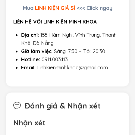
Mua
LINH KIỆN GIÁ SỈ
<<< Click ngay
LIÊN HỆ VỚI LINH KIỆN MINH KHOA
Địa chỉ:
155 Hàm Nghi, Vĩnh Trung, Thanh
Khê, Đà Nẵng
Giờ làm việc
: Sáng: 7:30 – Tối: 20:30
Hotline:
0911.003.113
Email:
Linhkienminhkhoa@gmail.com
Đánh giá & Nhận xét
Nhận xét