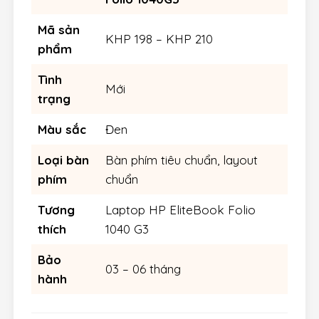
Mã sản
KHP 198 – KHP 210
phẩm
Tình
Mới
trạng
Màu sắc
Đen
Loại bàn
Bàn phím tiêu chuẩn, layout
phím
chuẩn
Tương
Laptop HP EliteBook Folio
thích
1040 G3
Bảo
03 – 06 tháng
hành