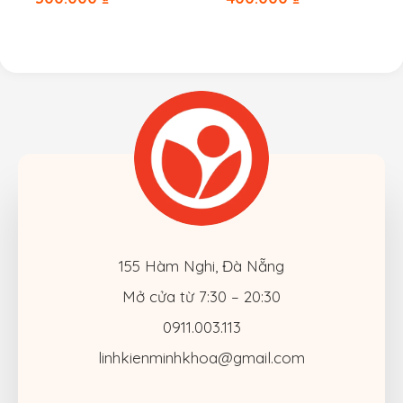
155 Hàm Nghi, Đà Nẵng
Mở cửa từ 7:30 – 20:30
0911.003.113
linhkienminhkhoa@gmail.com