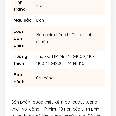
Tình
Mới
trạng
Màu sắc
Đen
Loại
Bàn phím tiêu chuẩn, layout
bàn
chuẩn
phím
Tương
Laptop HP Mini 110-1000, 110-
thích
1100, 110-1200 – MINI 110
Bảo
06 tháng
hành
Sản phẩm được thiết kế theo layout tương
thích với dòng HP Mini 110 nên các vị trí phím
quen thuộc, dễ làm quen khi sử dụng. Độ nảy