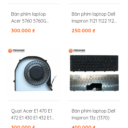
Bàn phím laptop
Bàn phím laptop Dell
Acer 5760 5760G
Inspiron 1121 1122 1120
7750 7750G 7750Z
11Z M101Z M102Z
300.000
₫
250.000
₫
X54CT 0X54CT
Quạt Acer E1 470 E1
Bàn phím laptop Dell
472 E1 430 E1 432 E1
Inspiron 13z (1370)
442
300.000
₫
400.000
₫