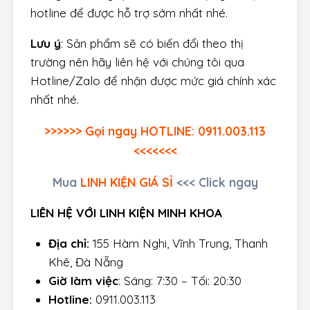
hotline để được hỗ trợ sớm nhất nhé.
Lưu ý
: Sản phẩm sẽ có biến đổi theo thị
trường nên hãy liên hệ với chúng tôi qua
Hotline/Zalo để nhận được mức giá chính xác
nhất nhé.
>>>>>> Gọi ngay HOTLINE: 0911.003.113
<<<<<<<
Mua
LINH KIỆN GIÁ SỈ
<<< Click ngay
LIÊN HỆ VỚI LINH KIỆN MINH KHOA
Địa chỉ:
155 Hàm Nghi, Vĩnh Trung, Thanh
Khê, Đà Nẵng
Giờ làm việc
: Sáng: 7:30 – Tối: 20:30
Hotline:
0911.003.113