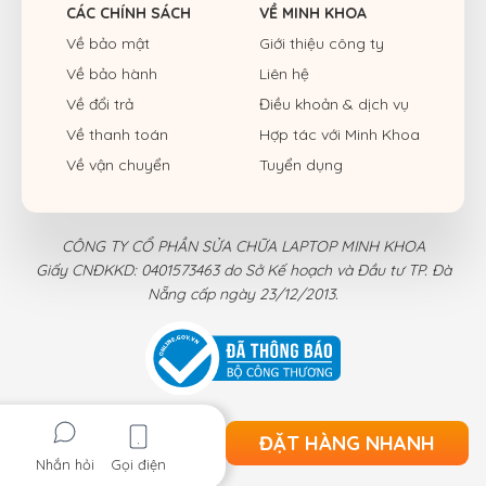
CÁC CHÍNH SÁCH
VỀ MINH KHOA
Về bảo mật
Giới thiệu công ty
Về bảo hành
Liên hệ
Về đổi trả
Điều khoản & dịch vụ
Về thanh toán
Hợp tác với Minh Khoa
Về vận chuyển
Tuyển dụng
CÔNG TY CỔ PHẦN SỬA CHỮA LAPTOP MINH KHOA
Giấy CNĐKKD: 0401573463 do Sở Kế hoạch và Đầu tư TP. Đà
Nẵng cấp ngày 23/12/2013.
ĐẶT HÀNG NHANH
Nhắn hỏi
Gọi điện