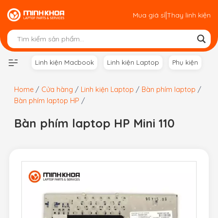
Skip
|
Mua giá sỉ
Thay linh kiện
to
content
Linh kiện Macbook
Linh kiện Laptop
Phụ kiện
Home
/
Cửa hàng
/
Linh kiện Laptop
/
Bàn phím laptop
/
Bàn phím laptop HP
/
Bàn phím laptop HP Mini 110