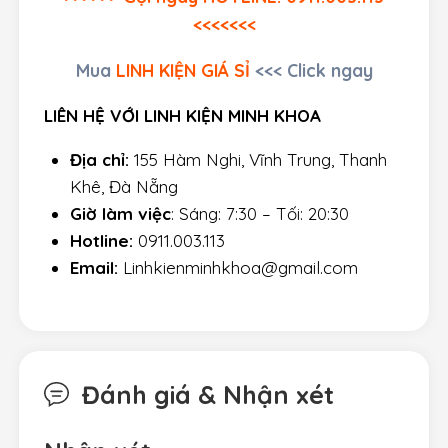
<<<<<<<
Mua
LINH KIỆN GIÁ SỈ
<<< Click ngay
LIÊN HỆ VỚI LINH KIỆN MINH KHOA
Địa chỉ:
155 Hàm Nghi, Vĩnh Trung, Thanh
Khê, Đà Nẵng
Giờ làm việc
: Sáng: 7:30 – Tối: 20:30
Hotline:
0911.003.113
Email:
Linhkienminhkhoa@gmail.com
Đánh giá & Nhận xét