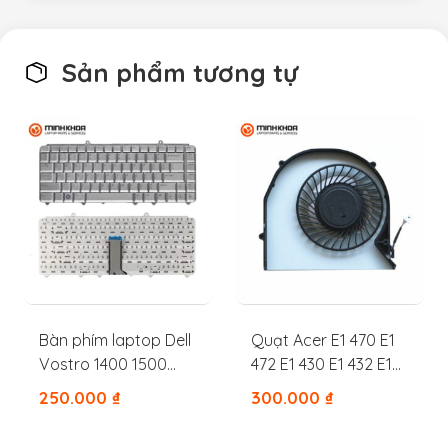
Sản phẩm tương tự
Bàn phím laptop Dell
Quạt Acer E1 470 E1
Vostro 1400 1500
472 E1 430 E1 432 E1
1420 1525 1000 1330
442
250.000
₫
300.000
₫
1530 1318 1520 1521
1545