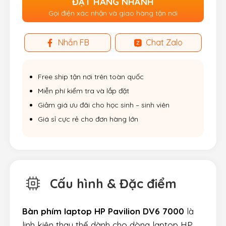
ĐẶT HÀNG NHANH
Gọi điện xác nhận và giao hàng tận nơi
Nhắn FB
Chat Zalo
Free ship tận nơi trên toàn quốc
Miễn phí kiểm tra và lắp đặt
Giảm giá ưu đãi cho học sinh – sinh viên
Giá sỉ cực rẻ cho đơn hàng lớn
Cấu hình & Đặc điểm
Bàn phím laptop HP Pavilion DV6 7000
là
linh kiện thay thế dành cho dòng laptop HP