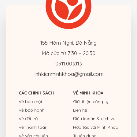
155 Hàm Nghi, Đà Nẵng
Mở cửa từ 7:30 – 20:30
0911.003.113
linhkienminhkhoa@gmail.com
CÁC CHÍNH SÁCH
VỀ MINH KHOA
Về bảo mật
Giới thiệu công ty
Về bảo hành
Liên hệ
Về đổi trả
Điều khoản & dịch vụ
Về thanh toán
Hợp tác với Minh Khoa
Về vận chuyển
Tuyển dụng