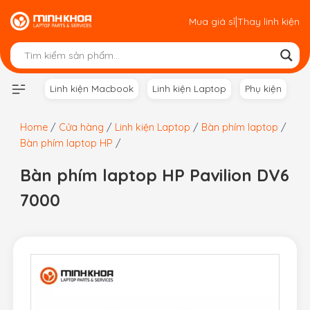
Skip
|
Mua giá sỉ
Thay linh kiện
to
content
Linh kiện Macbook
Linh kiện Laptop
Phụ kiện
Home
/
Cửa hàng
/
Linh kiện Laptop
/
Bàn phím laptop
/
Bàn phím laptop HP
/
Bàn phím laptop HP Pavilion DV6
7000