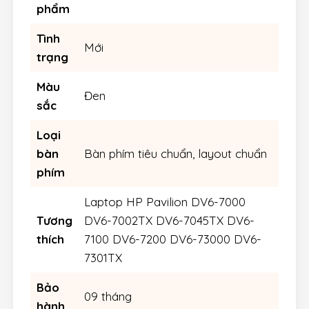
phẩm
Tình
Mới
trạng
Màu
Đen
sắc
Loại
bàn
Bàn phím tiêu chuẩn, layout chuẩn
phím
Laptop HP Pavilion DV6-7000
Tương
DV6-7002TX DV6-7045TX DV6-
thích
7100 DV6-7200 DV6-73000 DV6-
7301TX
Bảo
09 tháng
hành