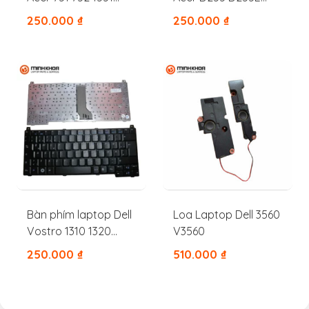
1410 1430z 1830 721
D257 D260 D270
250.000
₫
250.000
₫
722
D532H NAV50 NAV51
NAV70
Bàn phím laptop Dell
Loa Laptop Dell 3560
Vostro 1310 1320
V3560
1350 1510 2510 M1310
250.000
₫
510.000
₫
M1510 V1310 V1320
V1510 V1520 PP36L
PP36S