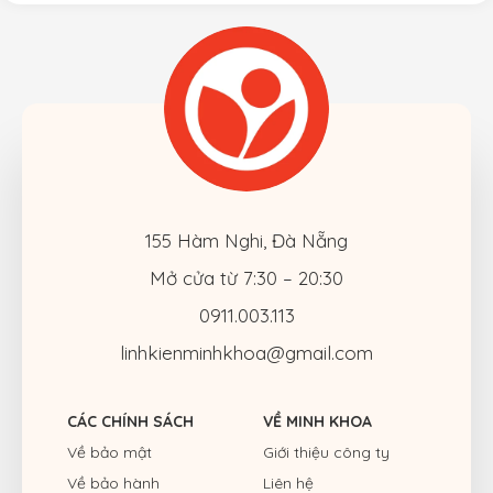
155 Hàm Nghi, Đà Nẵng
Mở cửa từ 7:30 – 20:30
0911.003.113
linhkienminhkhoa@gmail.com
CÁC CHÍNH SÁCH
VỀ MINH KHOA
Về bảo mật
Giới thiệu công ty
Về bảo hành
Liên hệ