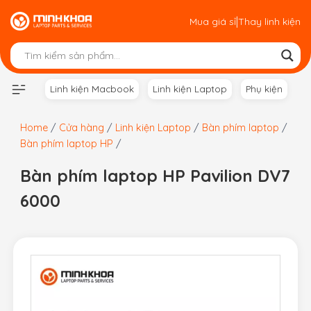
Skip
|
Mua giá sỉ
Thay linh kiện
to
content
Linh kiện Macbook
Linh kiện Laptop
Phụ kiện
Home
/
Cửa hàng
/
Linh kiện Laptop
/
Bàn phím laptop
/
Bàn phím laptop HP
/
Bàn phím laptop HP Pavilion DV7
6000