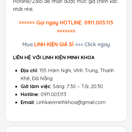
Hotline/Zalo để nhận được mức giá chính xác
nhất nhé.
>>>>>> Gọi ngay HOTLINE: 0911.003.113
<<<<<<<
Mua
LINH KIỆN GIÁ SỈ
<<< Click ngay
LIÊN HỆ VỚI LINH KIỆN MINH KHOA
Địa chỉ:
155 Hàm Nghi, Vĩnh Trung, Thanh
Khê, Đà Nẵng
Giờ làm việc
: Sáng: 7:30 – Tối: 20:30
Hotline:
0911.003.113
Email:
Linhkienminhkhoa@gmail.com