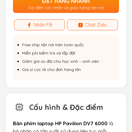
ĐẶT HÀNG NHANH
Gọi điện xác nhận và giao hàng tận nơi
Nhắn FB
Chat Zalo
Free ship tận nơi trên toàn quốc
Miễn phí kiểm tra và lắp đặt
Giảm giá ưu đãi cho học sinh – sinh viên
Giá sỉ cực rẻ cho đơn hàng lớn
Cấu hình & Đặc điểm
Bàn phím laptop HP Pavilion DV7 6000
là
bộ phận có tần suất sử dụng liên tục mỗi