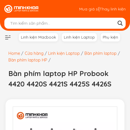
Skip
|
Mua giá sỉ
Thay linh kiện
to
content
Linh kiện Macbook
Linh kiện Laptop
Phụ kiện
Home
/
Cửa hàng
/
Linh kiện Laptop
/
Bàn phím laptop
/
Bàn phím laptop HP
/
Bàn phím laptop HP Probook
4420 4420S 4421S 4425S 4426S