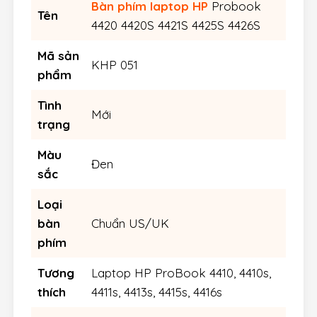
Bàn phím laptop HP
Probook
Tên
4420 4420S 4421S 4425S 4426S
Mã sản
KHP 051
phẩm
Tình
Mới
trạng
Màu
Đen
sắc
Loại
bàn
Chuẩn US/UK
phím
Tương
Laptop HP ProBook 4410, 4410s,
thích
4411s, 4413s, 4415s, 4416s