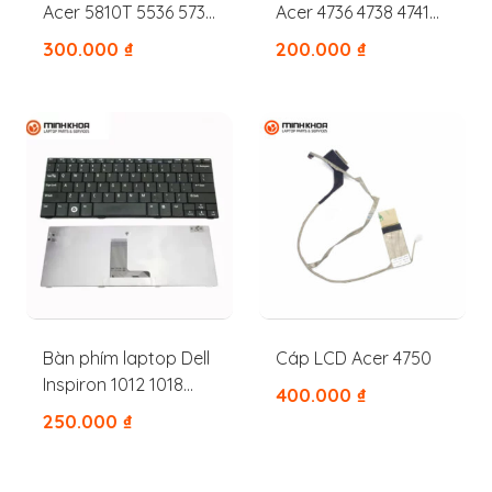
Acer 5810T 5536 5738
Acer 4736 4738 4741
5740 5479 5742 5745G
4733 4739 4740 4535
300.000
₫
200.000
₫
7741 5745
4540 4551 4552 4553
4560 3810 3820 4810
Bàn phím laptop Dell
Cáp LCD Acer 4750
Inspiron 1012 1018
400.000
₫
V3272
250.000
₫