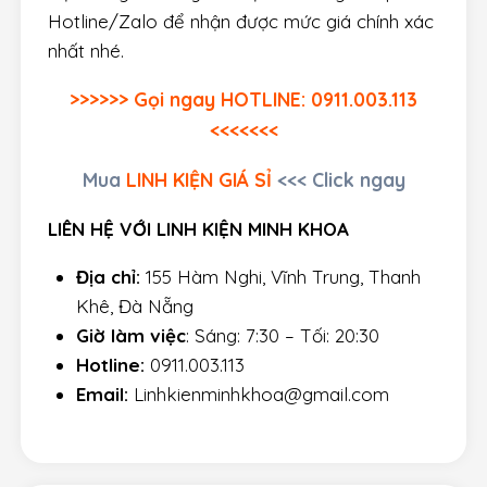
Hotline/Zalo để nhận được mức giá chính xác
nhất nhé.
>>>>>> Gọi ngay HOTLINE: 0911.003.113
<<<<<<<
Mua
LINH KIỆN GIÁ SỈ
<<< Click ngay
LIÊN HỆ VỚI LINH KIỆN MINH KHOA
Địa chỉ:
155 Hàm Nghi, Vĩnh Trung, Thanh
Khê, Đà Nẵng
Giờ làm việc
: Sáng: 7:30 – Tối: 20:30
Hotline:
0911.003.113
Email:
Linhkienminhkhoa@gmail.com