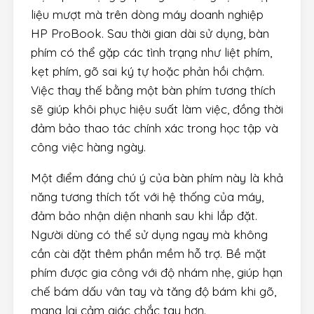
liệu mượt mà trên dòng máy doanh nghiệp
HP ProBook. Sau thời gian dài sử dụng, bàn
phím có thể gặp các tình trạng như liệt phím,
kẹt phím, gõ sai ký tự hoặc phản hồi chậm.
Việc thay thế bằng một bàn phím tương thích
sẽ giúp khôi phục hiệu suất làm việc, đồng thời
đảm bảo thao tác chính xác trong học tập và
công việc hàng ngày.
Một điểm đáng chú ý của bàn phím này là khả
năng tương thích tốt với hệ thống của máy,
đảm bảo nhận diện nhanh sau khi lắp đặt.
Người dùng có thể sử dụng ngay mà không
cần cài đặt thêm phần mềm hỗ trợ. Bề mặt
phím được gia công với độ nhám nhẹ, giúp hạn
chế bám dấu vân tay và tăng độ bám khi gõ,
mang lại cảm giác chắc tay hơn.