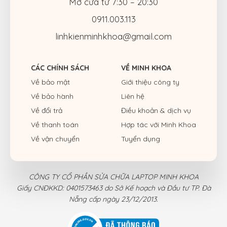
Mở cửa từ 7:30 – 20:30
0911.003.113
linhkienminhkhoa@gmail.com
CÁC CHÍNH SÁCH
VỀ MINH KHOA
Về bảo mật
Giới thiệu công ty
Về bảo hành
Liên hệ
Về đổi trả
Điều khoản & dịch vụ
Về thanh toán
Hợp tác với Minh Khoa
Về vận chuyển
Tuyển dụng
CÔNG TY CỔ PHẦN SỬA CHỮA LAPTOP MINH KHOA
Giấy CNĐKKD: 0401573463 do Sở Kế hoạch và Đầu tư TP. Đà
Nẵng cấp ngày 23/12/2013.