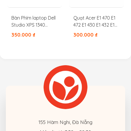
Bàn Phím laptop Dell
Quạt Acer E1 470 E1
Studio XPS 1340
472 E1 430 E1 432 E1
M1340 1640 1645 1647
442
350.000
₫
300.000
₫
PP17S PP35L
155 Hàm Nghi, Đà Nẵng