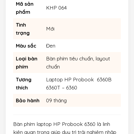
Mã sản
KHP 064
phẩm
Tình
Mới
trạng
Màu sắc
Đen
Loại bàn
Bàn phím tiêu chuẩn, layout
phím
chuẩn
Tương
Laptop HP Probook 6360B
thích
6360T – 6360
Bảo hành
09 tháng
Bàn phím laptop HP Probook 6360 là linh
kiện quan trọng giúp duy trì trải nghiệm nhập