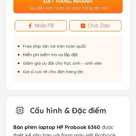
ĐẶT HÀNG NHANH
Gọi điện xác nhận và giao hàng tận nơi
Nhắn FB
Chat Zalo
Free ship tận nơi trên toàn quốc
Miễn phí kiểm tra và lắp đặt
Giảm giá ưu đãi cho học sinh – sinh viên
Giá sỉ cực rẻ cho đơn hàng lớn
Cấu hình & Đặc điểm
Bàn phím laptop HP Probook 6360
được
thiết kế phù hợp với form máy HP Probook