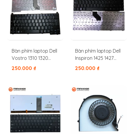
Bàn phím laptop Dell
Bàn phím laptop Dell
Vostro 1310 1320
Inspiron 1425 1427
1350 1510 2510 M1310
1428 1430 1454 1410
250.000
₫
250.000
₫
M1510 V1310 V1320
1420
V1510 V1520 PP36L
PP36S