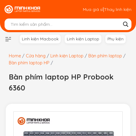
Skip
|
Mua giá sỉ
Thay linh kiện
to
content
Linh kiện Macbook
Linh kiện Laptop
Phụ kiện
Home
/
Cửa hàng
/
Linh kiện Laptop
/
Bàn phím laptop
/
Bàn phím laptop HP
/
Bàn phím laptop HP Probook
6360