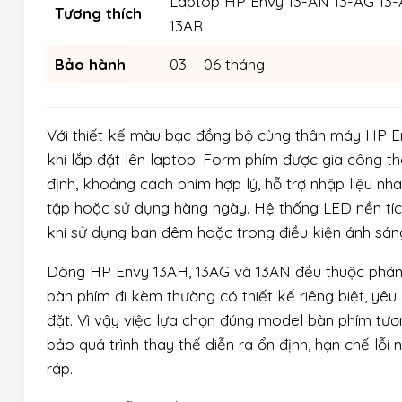
Laptop HP Envy 13-AN 13-AG 13
Tương thích
13AR
Bảo hành
03 – 06 tháng
Với thiết kế màu bạc đồng bộ cùng thân máy HP En
khi lắp đặt lên laptop. Form phím được gia công t
định, khoảng cách phím hợp lý, hỗ trợ nhập liệu n
tập hoặc sử dụng hàng ngày. Hệ thống LED nền tíc
khi sử dụng ban đêm hoặc trong điều kiện ánh sán
Dòng HP Envy 13AH, 13AG và 13AN đều thuộc phân
bàn phím đi kèm thường có thiết kế riêng biệt, yê
đặt. Vì vậy việc lựa chọn đúng model bàn phím tươ
bảo quá trình thay thế diễn ra ổn định, hạn chế lỗi
ráp.