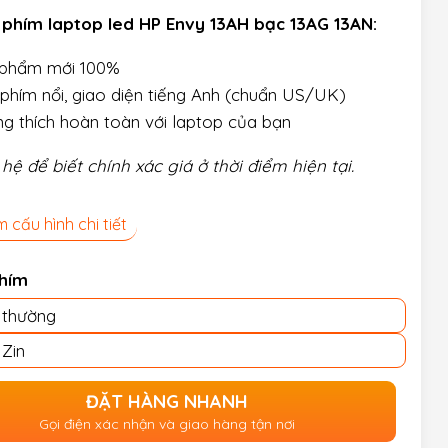
phím laptop led HP Envy 13AH bạc 13AG 13AN:
 phẩm mới 100%
phím nổi, giao diện tiếng Anh (chuẩn US/UK)
g thích hoàn toàn với laptop của bạn
 hệ để biết chính xác giá ở thời điểm hiện tại.
 cấu hình chi tiết
Phím
 thường
 Zin
ĐẶT HÀNG NHANH
Gọi điện xác nhận và giao hàng tận nơi