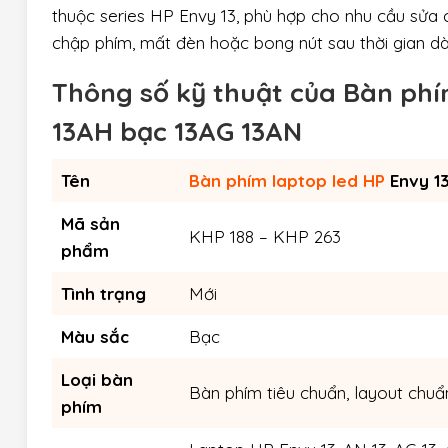
thuộc series HP Envy 13, phù hợp cho nhu cầu sửa c
chập phím, mất đèn hoặc bong nút sau thời gian dà
Thông số kỹ thuật của
Bàn phí
13AH bạc 13AG 13AN
Tên
Bàn phím laptop led HP
Envy 1
Mã sản
KHP 188 – KHP 263
phẩm
Tình trạng
Mới
Màu sắc
Bạc
Loại bàn
Bàn phím tiêu chuẩn, layout chuẩ
phím