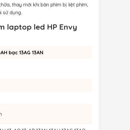
hữa, thay mới khi bàn phím bị liệt phím,
i sử dụng.
m laptop led HP Envy
3AH bạc 13AG 13AN
n