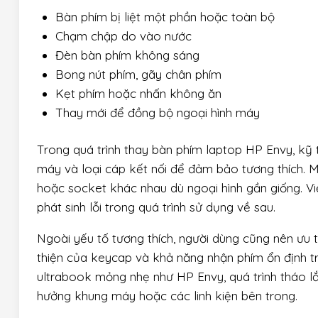
Bàn phím bị liệt một phần hoặc toàn bộ
Chạm chập do vào nước
Đèn bàn phím không sáng
Bong nút phím, gãy chân phím
Kẹt phím hoặc nhấn không ăn
Thay mới để đồng bộ ngoại hình máy
Trong quá trình thay bàn phím laptop HP Envy, kỹ 
máy và loại cáp kết nối để đảm bảo tương thích. M
hoặc socket khác nhau dù ngoại hình gần giống. V
phát sinh lỗi trong quá trình sử dụng về sau.
Ngoài yếu tố tương thích, người dùng cũng nên ưu t
thiện của keycap và khả năng nhận phím ổn định tr
ultrabook mỏng nhẹ như HP Envy, quá trình tháo l
hưởng khung máy hoặc các linh kiện bên trong.