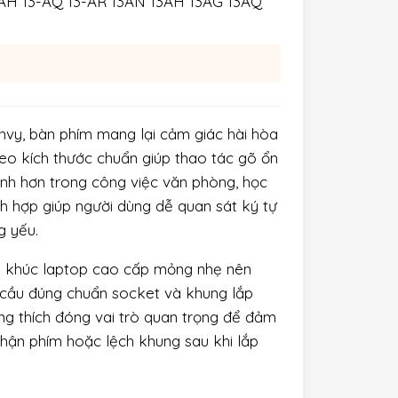
-AH 13-AQ 13-AR 13AN 13AH 13AG 13AQ
vy, bàn phím mang lại cảm giác hài hòa
heo kích thước chuẩn giúp thao tác gõ ổn
hanh hơn trong công việc văn phòng, học
h hợp giúp người dùng dễ quan sát ký tự
g yếu.
 khúc laptop cao cấp mỏng nhẹ nên
u cầu đúng chuẩn socket và khung lắp
ng thích đóng vai trò quan trọng để đảm
 nhận phím hoặc lệch khung sau khi lắp