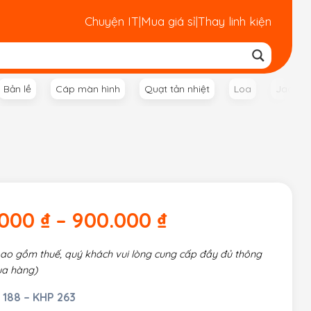
Chuyện IT
|
Mua giá sỉ
|
Thay linh kiện
Bản lề
Cáp màn hình
Quạt tản nhiệt
Loa
Jack n
.000
₫
–
900.000
₫
bao gồm thuế, quý khách vui lòng cung cấp đầy đủ thông
ua hàng)
 188 – KHP 263