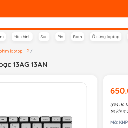
ím
Màn hình
Sạc
Pin
Ram
Ổ cứng laptop
phím laptop HP
/
 bạc 13AG 13AN
650
(Giá đã 
tin khi m
Mã:
KHP