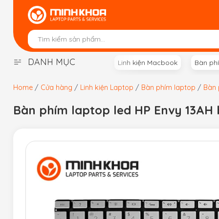
Skip
to
content
DANH MỤC
Linh kiện Macbook
Bàn ph
Home
/
Cửa hàng
/
Linh kiện Laptop
/
Bàn phím laptop
/
Bàn 
Bàn phím laptop led HP Envy 13AH