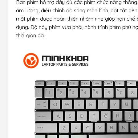
Bàn phím hỗ trợ đầy đủ các phím chức năng thông
âm lượng, điều chỉnh độ sáng màn hình, bật tắt đè
mặt phím được hoàn thiện nhám nhẹ giúp hạn chế b
dụng. Độ nảy phím vừa phải, hành trình phím phù hợ
thời gian dài.