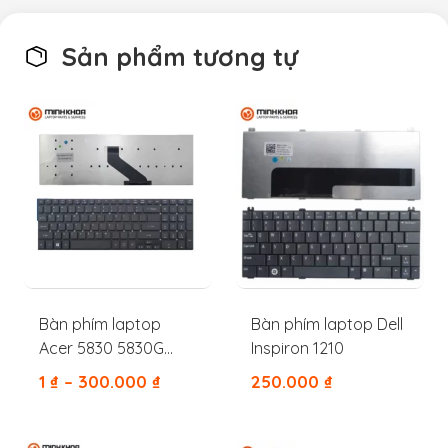
Sản phẩm tương tự
Bàn phím laptop
Bàn phím laptop Dell
Acer 5830 5830G
Inspiron 1210
5830T 5830TG 5755
1
₫
–
300.000
₫
250.000
₫
5755G