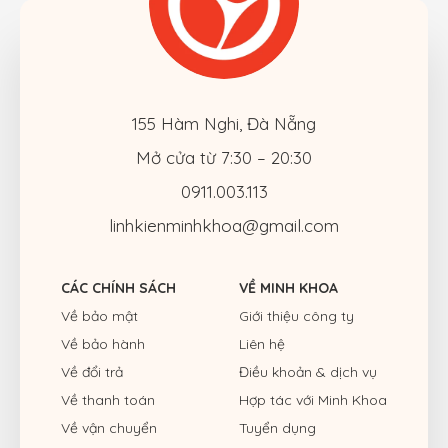
155 Hàm Nghi, Đà Nẵng
Mở cửa từ 7:30 – 20:30
0911.003.113
linhkienminhkhoa@gmail.com
CÁC CHÍNH SÁCH
VỀ MINH KHOA
Về bảo mật
Giới thiệu công ty
Về bảo hành
Liên hệ
Về đổi trả
Điều khoản & dịch vụ
Về thanh toán
Hợp tác với Minh Khoa
Về vận chuyển
Tuyển dụng