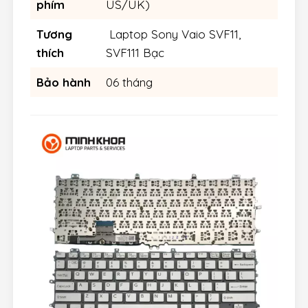
phím
US/UK)
Tương
Laptop Sony Vaio SVF11,
thích
SVF111 Bạc
Bảo hành
06 tháng