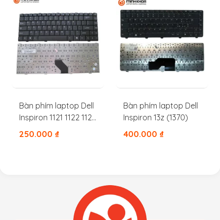
Bàn phím laptop Dell
Bàn phím laptop Dell
Inspiron 1121 1122 1120
Inspiron 13z (1370)
11Z M101Z M102Z
250.000
₫
400.000
₫
X54CT 0X54CT