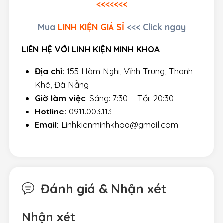
<<<<<<<
Mua
LINH KIỆN GIÁ SỈ
<<< Click ngay
LIÊN HỆ VỚI LINH KIỆN MINH KHOA
Địa chỉ:
155 Hàm Nghi, Vĩnh Trung, Thanh
Khê, Đà Nẵng
Giờ làm việc
: Sáng: 7:30 – Tối: 20:30
Hotline:
0911.003.113
Email:
Linhkienminhkhoa@gmail.com
Đánh giá & Nhận xét
Nhận xét