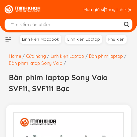
Skip
|
Mua giá sỉ
Thay linh kiện
to
content
Linh kiện Macbook
Linh kiện Laptop
Phụ kiện
Home
/
Cửa hàng
/
Linh kiện Laptop
/
Bàn phím laptop
/
Bàn phím latop Sony Vaio
/
Bàn phím laptop Sony Vaio
SVF11, SVF111 Bạc