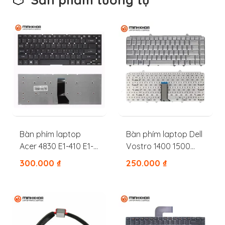
Bàn phím laptop
Bàn phím laptop Dell
Acer 4830 E1-410 E1-
Vostro 1400 1500
432 E1-411 E1-472 E5-
1420 1525 1000 1330
300.000
₫
250.000
₫
471
1530 1318 1520 1521
1545