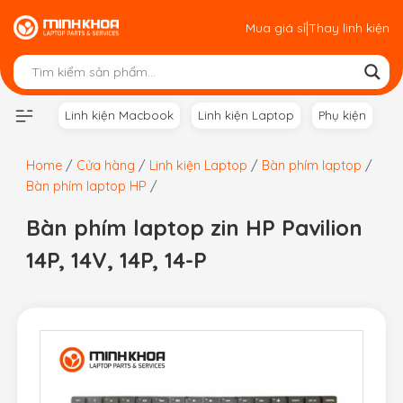
Skip
|
Mua giá sỉ
Thay linh kiện
to
content
Linh kiện Macbook
Linh kiện Laptop
Phụ kiện
Home
/
Cửa hàng
/
Linh kiện Laptop
/
Bàn phím laptop
/
Bàn phím laptop HP
/
Bàn phím laptop zin HP Pavilion
14P, 14V, 14P, 14-P