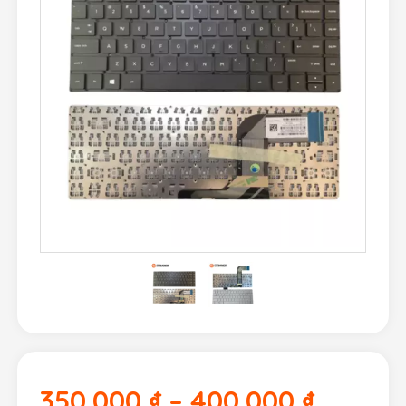
350.000
₫
–
400.000
₫