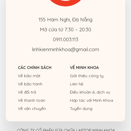
155 Hàm Nghi, Đà Nẵng
Mở cửa từ 7:30 – 20:30
0911.003.113
linhkienminhkhoa@gmail.com
CÁC CHÍNH SÁCH
VỀ MINH KHOA
Về bảo mật
Giới thiệu công ty
Về bảo hành
Liên hệ
Về đổi trả
Điều khoản & dịch vụ
Về thanh toán
Hợp tác với Minh Khoa
Về vận chuyển
Tuyển dụng
CÔNG TY CỔ PHẦN SỬA CHỮA LAPTOP MINH KHOA