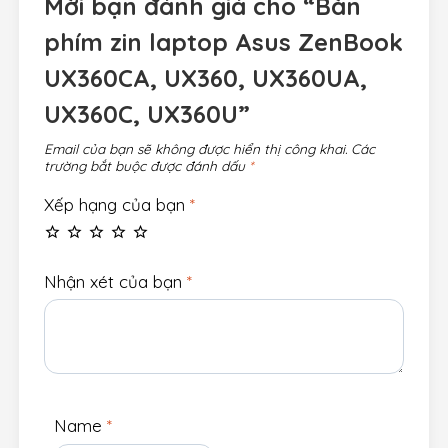
Mời bạn đánh giá cho “Bàn
phím zin laptop Asus ZenBook
UX360CA, UX360, UX360UA,
UX360C, UX360U”
Email của bạn sẽ không được hiển thị công khai.
Các
trường bắt buộc được đánh dấu
*
Xếp hạng của bạn
*
Nhận xét của bạn
*
Name
*