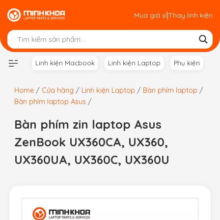
Skip
|
Mua giá sỉ
Thay linh kiện
to
content
Linh kiện Macbook
Linh kiện Laptop
Phụ kiện
Home
/
Cửa hàng
/
Linh kiện Laptop
/
Bàn phím laptop
/
Bàn phím laptop Asus
/
Bàn phím zin laptop Asus
ZenBook UX360CA, UX360,
UX360UA, UX360C, UX360U