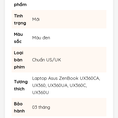
phẩm
Tình
Mới
trạng
Màu
Màu đen
sắc
Loại
bàn
Chuẩn US/UK
phím
Laptop Asus ZenBook UX360CA,
Tương
UX360, UX360UA, UX360C,
thích
UX360U
Bảo
03 tháng
hành