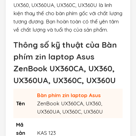
UX360, UX360UA, UX360C, UX360U là linh
kiện thay thế cho bàn phím gốc với chất lượng
tương đương. Bạn hoàn toàn có thể yên tâm
về chất lượng và tuổi thọ của sản phẩm.
Thông số kỹ thuật của Bàn
phím zin laptop Asus
ZenBook UX360CA, UX360,
UX360UA, UX360C, UX360U
Bàn phím zin laptop Asus
Tên
ZenBook UX360CA, UX360,
UX360UA, UX360C, UX360U
Mã
sản
KAS 123