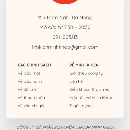
155 Hàm Nghi, Đà Nẵng
Mở cửa từ 7:30 – 20:30
0911.003.113
linhkienminhkhoa@gmail.com
CÁC CHÍNH SÁCH
VỀ MINH KHOA
Về bảo mật
Giới thiệu công ty
Về bảo hành
Liên hệ
Về đổi trả
Điều khoản & dịch vụ
Về thanh toán
Hợp tác với Minh Khoa
Về vận chuyển
Tuyển dụng
CÔNG TY CỔ PHẦN SỬA CHỮA LAPTOP MINH KHOA