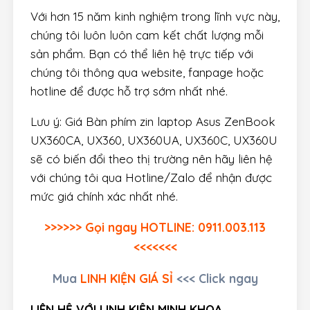
Với hơn 15 năm kinh nghiệm trong lĩnh vực này,
chúng tôi luôn luôn cam kết chất lượng mỗi
sản phẩm. Bạn có thể liên hệ trực tiếp với
chúng tôi thông qua website, fanpage hoặc
hotline để được hỗ trợ sớm nhất nhé.
Lưu ý: Giá Bàn phím zin laptop Asus ZenBook
UX360CA, UX360, UX360UA, UX360C, UX360U
sẽ có biến đổi theo thị trường nên hãy liên hệ
với chúng tôi qua Hotline/Zalo để nhận được
mức giá chính xác nhất nhé.
>>>>>> Gọi ngay HOTLINE: 0911.003.113
<<<<<<<
Mua
LINH KIỆN GIÁ SỈ
<<< Click ngay
LIÊN HỆ VỚI LINH KIỆN MINH KHOA