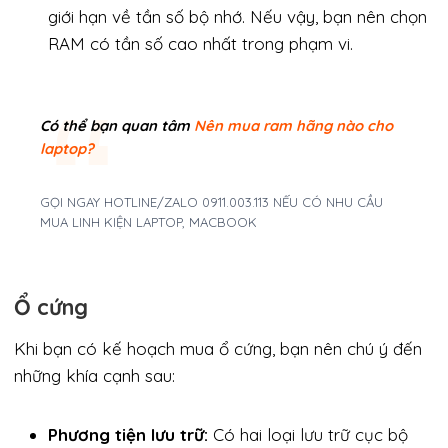
giới hạn về tần số bộ nhớ. Nếu vậy, bạn nên chọn
RAM có tần số cao nhất trong phạm vi.
Có thể bạn quan tâm
Nên mua ram hãng nào cho
laptop?
GỌI NGAY HOTLINE/ZALO 0911.003.113 NẾU CÓ NHU CẦU
MUA LINH KIỆN LAPTOP, MACBOOK
Ổ cứng
Khi bạn có kế hoạch mua ổ cứng, bạn nên chú ý đến
những khía cạnh sau:
Phương tiện lưu trữ:
Có hai loại lưu trữ cục bộ