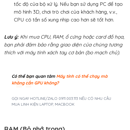
tốc độ của bộ xử lý. Nếu bạn sử dụng PC để tạo
mô hình 3D, chơi trò chơi của khách hàng, v.v.,
CPU có tần số xung nhịp cao hơn sẽ tốt hơn.
Lưu ý:
Khi mua CPU, RAM, ổ cứng hoặc card đồ họa,
bạn phải đảm bảo rằng giao diện của chúng tương
thích với máy tính xách tay cơ bản (bo mạch chủ).
Có thể bạn quan tâm
Máy tính có thể chạy mà
không cần GPU không?
GỌI NGAY HOTLINE/ZALO 0911.003.113 NẾU CÓ NHU CẦU
MUA LINH KIỆN LAPTOP, MACBOOK
RAM
(Bộ nhớ trong)