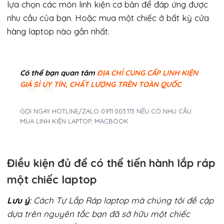
lựa chọn các món linh kiện cơ bản để đáp ứng được
nhu cầu của bạn. Hoặc mua một chiếc ở bất kỳ cửa
hàng laptop nào gần nhất.
Có thể bạn quan tâm
ĐỊA CHỈ CUNG CẤP LINH KIỆN
GIÁ SỈ UY TÍN, CHẤT LƯỢNG TRÊN TOÀN QUỐC
GỌI NGAY HOTLINE/ZALO 0911.003.113 NẾU CÓ NHU CẦU
MUA LINH KIỆN LAPTOP, MACBOOK
Điều kiện đủ để có thể tiến hành lắp ráp
một chiếc laptop
Lưu ý
: Cách Tự Lắp Ráp laptop mà chúng tôi đề cập
dựa trên nguyên tắc bạn đã sở hữu một chiếc