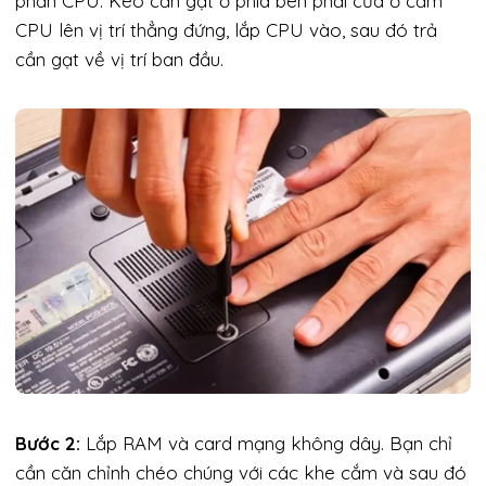
phần CPU. Kéo cần gạt ở phía bên phải của ổ cắm
CPU lên vị trí thẳng đứng, lắp CPU vào, sau đó trả
cần gạt về vị trí ban đầu.
Bước 2:
Lắp RAM và card mạng không dây. Bạn chỉ
cần căn chỉnh chéo chúng với các khe cắm và sau đó