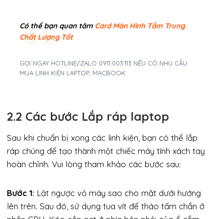
Có thể bạn quan tâm
Card Màn Hình Tầm Trung
Chất Lượng Tốt
GỌI NGAY HOTLINE/ZALO 0911.003.113 NẾU CÓ NHU CẦU
MUA LINH KIỆN LAPTOP, MACBOOK
2.2 Các bước Lắp ráp laptop
Sau khi chuẩn bị xong các linh kiện, bạn có thể lắp
ráp chúng để tạo thành một chiếc máy tính xách tay
hoàn chỉnh. Vui lòng tham khảo các bước sau:
Bước 1:
Lật ngược vỏ máy sao cho mặt dưới hướng
lên trên. Sau đó, sử dụng tua vít để tháo tấm chắn ở