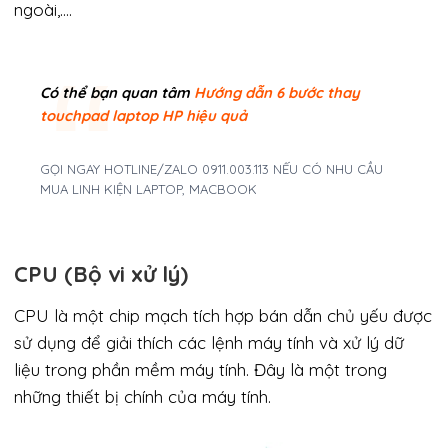
ngoài,….
Có thể bạn quan tâm
Hướng dẫn 6 bước thay
touchpad laptop HP hiệu quả
GỌI NGAY HOTLINE/ZALO 0911.003.113 NẾU CÓ NHU CẦU
MUA LINH KIỆN LAPTOP, MACBOOK
CPU
(Bộ vi xử lý)
CPU là một chip mạch tích hợp bán dẫn chủ yếu được
sử dụng để giải thích các lệnh máy tính và xử lý dữ
liệu trong phần mềm máy tính. Đây là một trong
những thiết bị chính của máy tính.