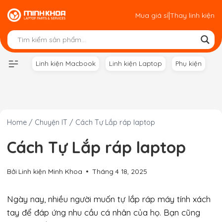
Skip
|
Mua giá sỉ
Thay linh kiện
to
content
Linh kiện Macbook
Linh kiện Laptop
Phụ kiện
Home
/
Chuyện IT
/
Cách Tự Lắp ráp laptop
Cách Tự Lắp ráp laptop
Bởi
Linh kiện Minh Khoa
Tháng 4 18, 2025
Ngày nay, nhiều người muốn tự lắp ráp máy tính xách
tay để đáp ứng nhu cầu cá nhân của họ. Bạn cũng