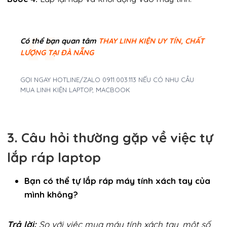
Có thể bạn quan tâm
THAY LINH KIỆN UY TÍN, CHẤT
LƯỢNG TẠI ĐÀ NẴNG
GỌI NGAY HOTLINE/ZALO 0911.003.113 NẾU CÓ NHU CẦU
MUA LINH KIỆN LAPTOP, MACBOOK
3. Câu hỏi thường gặp về việc tự
lắp ráp laptop
Bạn có thể tự lắp ráp máy tính xách tay của
mình không?
Trả lời:
So với việc mua máy tính xách tay, một số