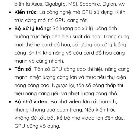
biến là Asus, Gigabyte, MSI, Sapphire, Dylan, v.v.
Kiến trúc:
Là công nghệ mà GPU sử dụng. Kiến
trúc càng mới thì GPU càng tốt.
Bộ xử lý luồng:
Số lượng bộ xử lý luồng ảnh
hưởng trực tiếp đến hiệu suất đồ họa. Trong cùng
một thế hệ card đồ họa, số lượng bộ xử lý luồng
càng lớn thì khả năng vẽ của card đồ họa càng
mạnh và càng nhanh.
Tần số:
Tần số GPU càng cao thì hiệu năng càng
mạnh, nhiệt lượng càng lớn và mức tiêu thụ điện
năng càng cao. Ngược lại, tần số càng thấp thì
hiệu năng càng yếu và nhiệt lượng càng nhỏ.
Bộ nhớ video:
Bộ nhớ video lớn rất hữu ích,
nhưng không quá quan trọng. Nếu kiến ​​trúc
không đủ tốt, bất kể bộ nhớ video lớn đến đâu,
GPU cũng vô dụng.