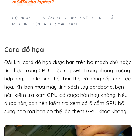
mSATA cho laptop?
GỌI NGAY HOTLINE/ZALO 0911.003.113 NẾU CÓ NHU CẦU
MUA LINH KIỆN LAPTOP, MACBOOK
Card đồ họa
Đôi khi, card đồ họa được hàn trên bo mạch chủ hoặc
tích hợp trong CPU hoặc chipset. Trong những trường
hợp này, bạn không thể thay thế và nâng cấp card đồ
họa. Khi bạn mua máy tính xách tay barebone, bạn
nên kiểm tra xem GPU có được hàn hay không. Nếu
được hàn, bạn nên kiểm tra xem có ổ cắm GPU bổ
sung nào mà bạn có thể lắp thêm GPU khác không.