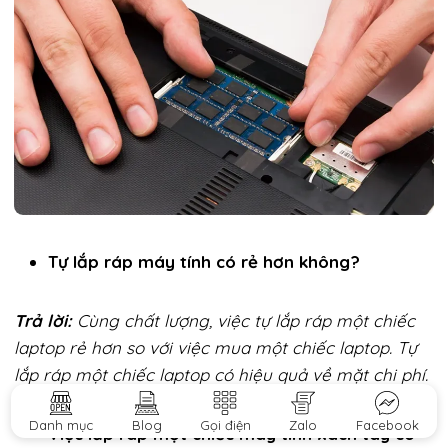
Tự lắp ráp máy tính có rẻ hơn không?
Trả lời:
Cùng chất lượng, việc tự lắp ráp một chiếc
laptop rẻ hơn so với việc mua một chiếc laptop. Tự
lắp ráp một chiếc laptop có hiệu quả về mặt chi phí.
Danh mục
Blog
Gọi điện
Zalo
Facebook
Việc lắp ráp một chiếc máy tính xách tay có