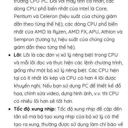
trường CPU PC. Đối với máy tính cá nhân, các
dòng CPU phổ biến nhất của Intel là Core,
Pentium và Celeron (hiệu suất của chúng giảm
dần theo từng thế hệ); các dòng CPU phổ biến
nhất của AMD là Ryzen, AMD FX, APU, Athlon và
Sempron (tương tự, hiệu suất của chúng cũng
giảm dần theo từng thế hệ).
Lõi:
Lõi là các đơn vị xử lý riêng biệt trong CPU
và mỗi lõi đọc và thực hiện các lệnh chương trình,
giống như một bộ xử lý riêng biệt. Các CPU hiện
tại có ít nhất lõi kép và CPU có hơn 4 lõi được
khuyến nghị. Nếu bạn sử dụng PC để thiết kế đồ
họa, chỉnh sửa video, dựng hình ảnh, v.v. thì CPU
có nhiều lõi hơn sẽ tốt hơn.
Tốc độ xung nhịp:
Tốc độ xung nhịp đề cập đến
tần số mà bộ tạo xung nhịp của bộ xử lý có thể
tạo ra xung, thường được sử dụng làm chỉ báo về