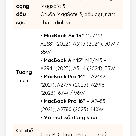
dạng
Magsafe 3
đầu
Chuẩn MagSafe 3, đầu dẹt, nam
sạc
châm định vị
•
MacBook Air 13”
M2/M3 –
A2681 (2022), A3113 (2024): 30W /
35W
•
MacBook Air 15”
M2/M3 –
A2941 (2023), A3114 (2024): 35W
Tương
•
MacBook Pro 14”
– A2442
thích
(2021), A2779 (2023), A2918
(2023): 67W / 96W
•
MacBook Pro 16”
– A2485
(2021), A2780 (2023): 140W
• Và một số dòng khác
Cơ chế
Chip PD nhận diện công suất