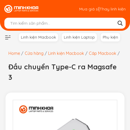
Skip
|
Mua giá sỉ
Thay linh kiện
to
content
Linh kiện Macbook
Linh kiện Laptop
Phụ kiện
Home
/
Cửa hàng
/
Linh kiện Macbook
/
Cáp Macbook
/
Đầu chuyển Type-C ra Magsafe
3