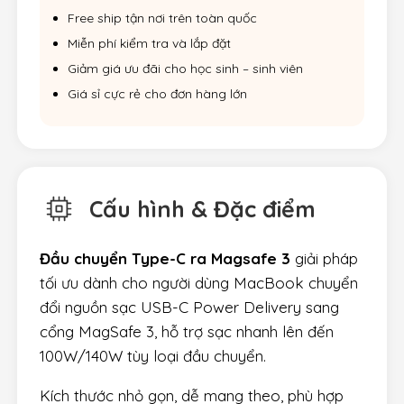
Free ship tận nơi trên toàn quốc
Miễn phí kiểm tra và lắp đặt
Giảm giá ưu đãi cho học sinh – sinh viên
Giá sỉ cực rẻ cho đơn hàng lớn
Cấu hình & Đặc điểm
Đầu chuyển Type-C ra Magsafe 3
giải pháp
tối ưu dành cho người dùng MacBook chuyển
đổi nguồn sạc USB-C Power Delivery sang
cổng MagSafe 3, hỗ trợ sạc nhanh lên đến
100W/140W tùy loại đầu chuyển.
Kích thước nhỏ gọn, dễ mang theo, phù hợp