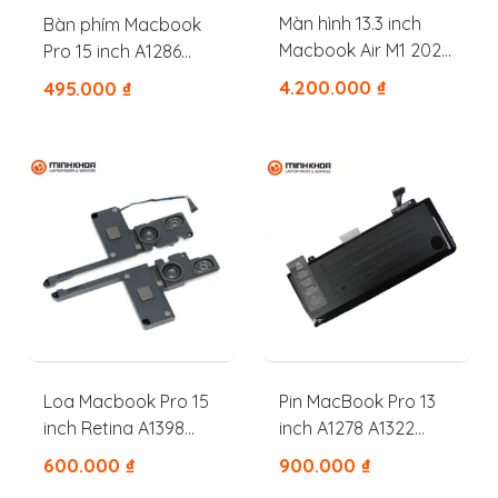
Màn hình 13.3 inch
Bàn phím Macbook
Macbook Air M1 2020
Pro 15 inch A1286
A2337
2009 2010 2011 MID
4.200.000
₫
495.000
₫
2012
Loa Macbook Pro 15
Pin MacBook Pro 13
inch Retina A1398
inch A1278 A1322
2012, 2013, 2014, 2015
MB990 MB991 MC374
600.000
₫
900.000
₫
MC700 MD101 MD102