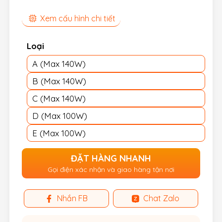
Xem cấu hình chi tiết
Loại
A (Max 140W)
B (Max 140W)
C (Max 140W)
D (Max 100W)
E (Max 100W)
ĐẶT HÀNG NHANH
Gọi điện xác nhận và giao hàng tận nơi
Nhắn FB
Chat Zalo