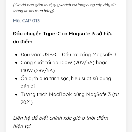
(Giá đã bao gồm thuế, quý khách vui lòng cung cấp đầy đủ
thông tin khi mua hàng)
Mã:
CAP 013
Đầu chuyển Type-C ra Magsafe 3 sở hữu
ưu điểm
:
Đầu vào: USB-C | Đầu ra: cổng Magsafe 3
Công suất tối đa 100W (20V/5A) hoặc
140W (28V/5A)
Ổn định quá trình sạc, hiệu suất sử dụng
bền bỉ
Tương thích MacBook dùng MagSafe 3 (từ
2021)
Liên hệ để biết chính xác giá ở thời điểm
hiện tại.