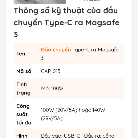
Thông số kỹ thuật của đầu
chuyển Type-C ra Magsafe
3
Đầu chuyển
Type-C ra Magsafe
Tên
3
Mã số
CAP 013
Tình
Mới 100%
trạng
Công
100W (20V/5A) hoặc 140W
suất
(28V/5A)
tối đa
Hình
Đầu vào: USB-C | Đầu ra: cổng