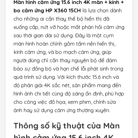
Màn hình cảm ứng 15.6 inch 4K màn + kính +
bo cảm ứng HP X360 15CH
là lựa chọn dành
cho những ai cần thay thế bộ hiển thị đã
xuống cấp, nứt vỡ hoặc mất phản hồi cảm ứng
sau thời gian dài sử dụng. Đây là một cụm
màn hình hoàn chỉnh gồm tấm nền hiển thị,
kính cảm ứng, và bo mạch cảm ứng, giúp
người dùng chỉ cần thay nguyên bộ để đảm
bảo sự đồng bộ và hạn chế lỗi phát sinh trong
quá trình sử dụng. Với kích thước 15.6 inch và
độ phân giải 4K sắc nét, sản phẩm mang đến
hình ảnh chi tiết cùng độ sáng ổn định, phù hợp
cho công việc đồ họa, xem phim, chỉnh sửa
ảnh hay sử dụng cảm ứng thường xuyên.
Thông số kỹ thuật của
Màn
hình cảm ứng 15.6 inch 4K