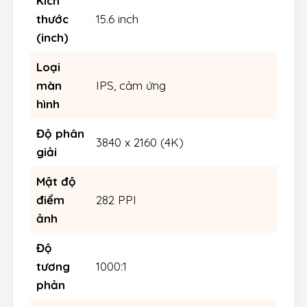
Kích
thước
15.6 inch
(inch)
Loại
màn
IPS, cảm ứng
hình
Độ phân
3840 x 2160 (4K)
giải
Mật độ
điểm
282 PPI
ảnh
Độ
tương
1000:1
phản