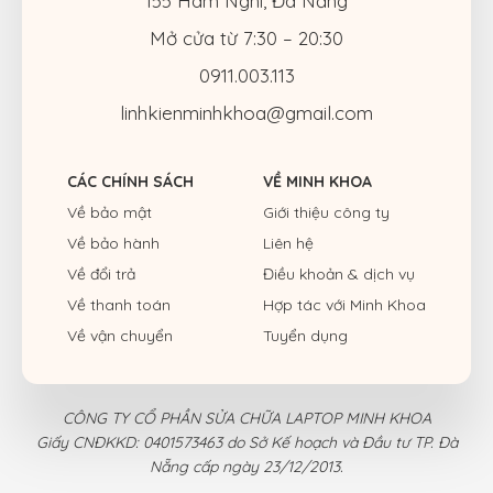
155 Hàm Nghi, Đà Nẵng
Mở cửa từ 7:30 – 20:30
0911.003.113
linhkienminhkhoa@gmail.com
CÁC CHÍNH SÁCH
VỀ MINH KHOA
Về bảo mật
Giới thiệu công ty
Về bảo hành
Liên hệ
Về đổi trả
Điều khoản & dịch vụ
Về thanh toán
Hợp tác với Minh Khoa
Về vận chuyển
Tuyển dụng
CÔNG TY CỔ PHẦN SỬA CHỮA LAPTOP MINH KHOA
Giấy CNĐKKD: 0401573463 do Sở Kế hoạch và Đầu tư TP. Đà
Nẵng cấp ngày 23/12/2013.