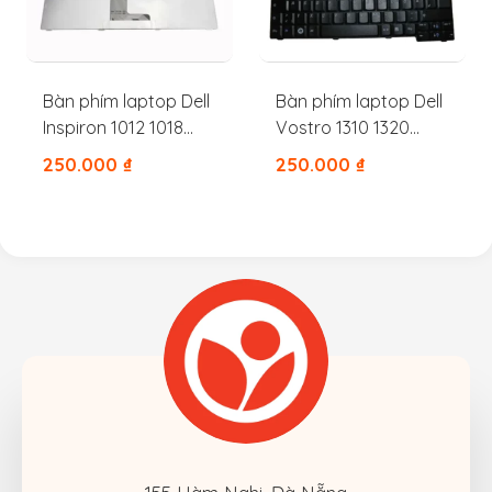
Bàn phím laptop Dell
Bàn phím laptop Dell
Inspiron 1012 1018
Vostro 1310 1320
V3272
1350 1510 2510 M1310
250.000
₫
250.000
₫
M1510 V1310 V1320
V1510 V1520 PP36L
PP36S