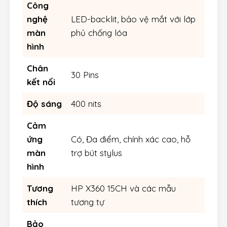
Công
nghệ
LED-backlit, bảo vệ mắt với lớp
màn
phủ chống lóa
hình
Chân
30 Pins
kết nối
Độ sáng
400 nits
Cảm
ứng
Có, Đa điểm, chính xác cao, hỗ
màn
trợ bút stylus
hình
Tương
HP X360 15CH và các mẫu
thích
tương tự
Bảo