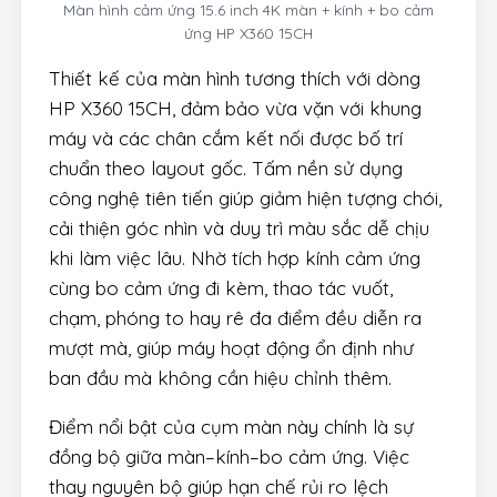
Màn hình cảm ứng 15.6 inch 4K màn + kính + bo cảm
ứng HP X360 15CH
Thiết kế của màn hình tương thích với dòng
HP X360 15CH, đảm bảo vừa vặn với khung
máy và các chân cắm kết nối được bố trí
chuẩn theo layout gốc. Tấm nền sử dụng
công nghệ tiên tiến giúp giảm hiện tượng chói,
cải thiện góc nhìn và duy trì màu sắc dễ chịu
khi làm việc lâu. Nhờ tích hợp kính cảm ứng
cùng bo cảm ứng đi kèm, thao tác vuốt,
chạm, phóng to hay rê đa điểm đều diễn ra
mượt mà, giúp máy hoạt động ổn định như
ban đầu mà không cần hiệu chỉnh thêm.
Điểm nổi bật của cụm màn này chính là sự
đồng bộ giữa màn–kính–bo cảm ứng. Việc
thay nguyên bộ giúp hạn chế rủi ro lệch