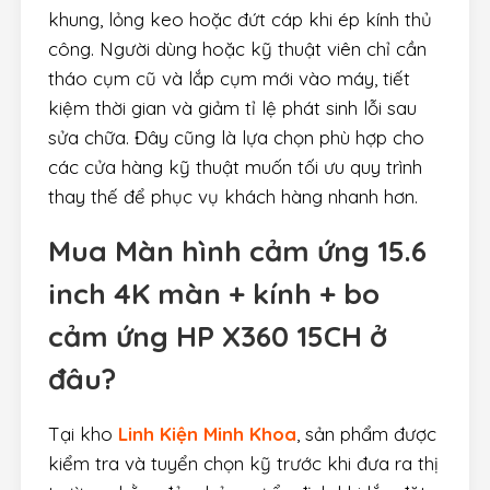
khung, lỏng keo hoặc đứt cáp khi ép kính thủ
công. Người dùng hoặc kỹ thuật viên chỉ cần
tháo cụm cũ và lắp cụm mới vào máy, tiết
kiệm thời gian và giảm tỉ lệ phát sinh lỗi sau
sửa chữa. Đây cũng là lựa chọn phù hợp cho
các cửa hàng kỹ thuật muốn tối ưu quy trình
thay thế để phục vụ khách hàng nhanh hơn.
Mua Màn hình cảm ứng 15.6
inch 4K màn + kính + bo
cảm ứng HP X360 15CH ở
đâu?
Tại kho
Linh Kiện Minh Khoa
, sản phẩm được
kiểm tra và tuyển chọn kỹ trước khi đưa ra thị