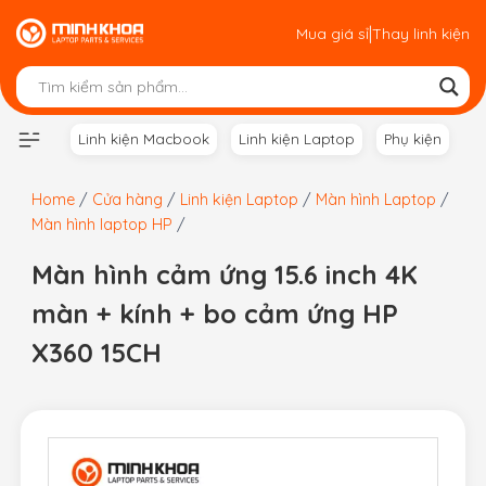
Skip
|
Mua giá sỉ
Thay linh kiện
to
content
Linh kiện Macbook
Linh kiện Laptop
Phụ kiện
Home
/
Cửa hàng
/
Linh kiện Laptop
/
Màn hình Laptop
/
Màn hình laptop HP
/
Màn hình cảm ứng 15.6 inch 4K
màn + kính + bo cảm ứng HP
X360 15CH