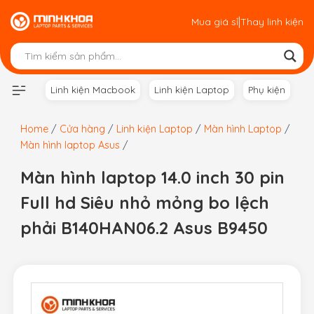
Skip
|
Mua giá sỉ
Thay linh kiện
to
content
Linh kiện Macbook
Linh kiện Laptop
Phụ kiện
Home
/
Cửa hàng
/
Linh kiện Laptop
/
Màn hình Laptop
/
Màn hình laptop Asus
/
Màn hình laptop 14.0 inch 30 pin
Full hd Siêu nhỏ mỏng bo lệch
phải B140HAN06.2 Asus B9450