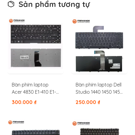
Sản phẩm tương tự
Bàn phím laptop
Bàn phím laptop Dell
Acer 4830 E1-410 E1-
Studio 1440 1450 1457
432 E1-411 E1-472 E5-
1458
300.000
₫
250.000
₫
471