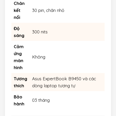
Chân
kết
30 pin, chân nhỏ
nối
Độ
300 nits
sáng
Cảm
ứng
Không
màn
hình
Tương
Asus ExpertBook B9450 và các
thích
dòng laptop tương tự
Bảo
03 tháng
hành