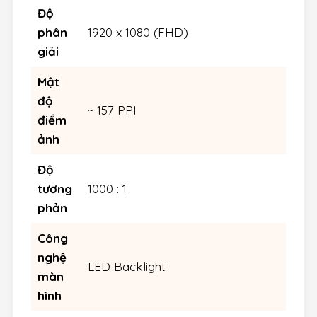
Độ
phân
1920 x 1080 (FHD)
giải
Mật
độ
~ 157 PPI
điểm
ảnh
Độ
tương
1000 : 1
phản
Công
nghệ
LED Backlight
màn
hình