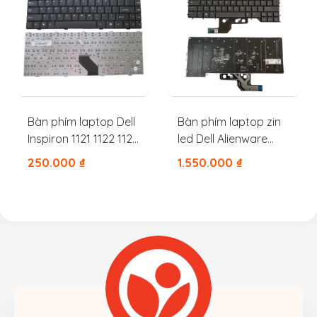
Bàn phím laptop Dell
Bàn phím laptop zin
Inspiron 1121 1122 1120
led Dell Alienware
11Z M101Z M102Z
M15R3 M15R2 M15R4
250.000
₫
1.550.000
₫
X54CT 0X54CT