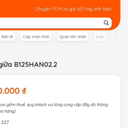
Chuyện IT
|
Mua giá sỉ
|
Thay linh kiện
Bản lề
Cáp màn hình
Quạt tản nhiệt
Loa
Jack n
giữa B125HAN02.2
0.000
₫
bao gồm thuế, quý khách vui lòng cung cấp đầy đủ thông
ua hàng)
 227