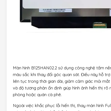
Màn hình B125HAN02.2 sử dụng công nghệ tấm nền 
màu sắc khi thay đổi góc quan sát. Điều này hỗ trợ
liên tục trong thời gian dài, giảm cảm giác mỏi mắ
và độ tương phản ổn định giúp hình ảnh hiển thị rõ
phòng hoặc quán cà phê.
Ngoài việc khắc phục lỗi hiển thị, thay màn hình F