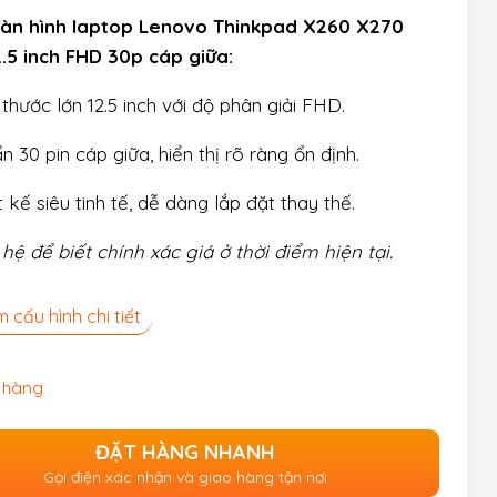
àn hình laptop Lenovo Thinkpad X260 X270
.5 inch FHD 30p cáp giữa:
 thước lớn 12.5 inch với độ phân giải FHD.
n 30 pin cáp giữa, hiển thị rõ ràng ổn định.
t kế siêu tinh tế, dễ dàng lắp đặt thay thế.
 hệ để biết chính xác giá ở thời điểm hiện tại
.
 cấu hình chi tiết
 hàng
ĐẶT HÀNG NHANH
Gọi điện xác nhận và giao hàng tận nơi