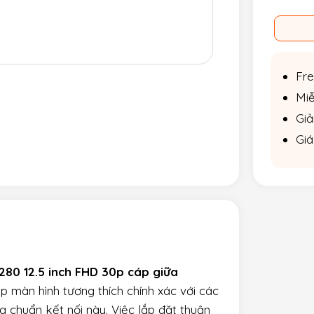
Fre
Miễ
Giả
Giá
80 12.5 inch FHD 30p cáp giữa
úp màn hình tương thích chính xác với các
chuẩn kết nối này. Việc lắp đặt thuận