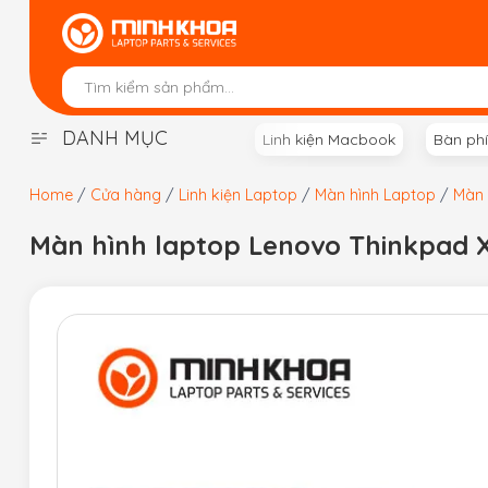
Skip
to
content
DANH MỤC
Linh kiện Macbook
Bàn ph
Home
/
Cửa hàng
/
Linh kiện Laptop
/
Màn hình Laptop
/
Màn 
Màn hình laptop Lenovo Thinkpad X