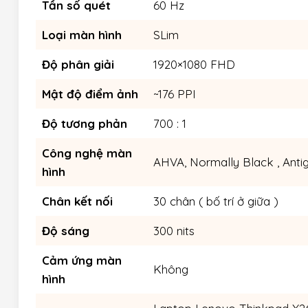
Tần số quét
60 Hz
Loại màn hình
SLim
Độ phân giải
1920×1080 FHD
Mật độ điểm ảnh
~176 PPI
Độ tương phản
700 : 1
Công nghệ màn
AHVA, Normally Black , Antig
hình
Chân kết nối
30 chân ( bố trí ở giữa )
Độ sáng
300 nits
Cảm ứng màn
Không
hình