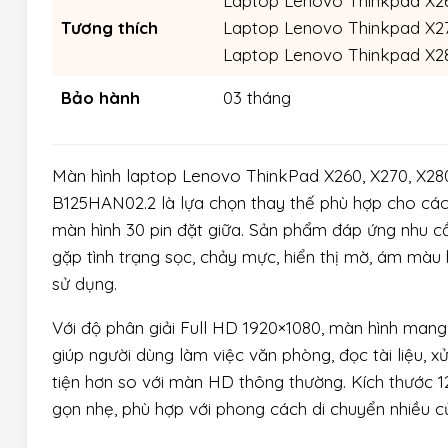
Laptop Lenovo Thinkpad X2
Tương thích
Laptop Lenovo Thinkpad X2
Laptop Lenovo Thinkpad X2
Bảo hành
03 tháng
Màn hình laptop Lenovo ThinkPad X260, X270, X280
B125HAN02.2 là lựa chọn thay thế phù hợp cho c
màn hình 30 pin đặt giữa. Sản phẩm đáp ứng nhu cầu
gặp tình trạng sọc, chảy mực, hiển thị mờ, ám màu
sử dụng.
Với độ phân giải Full HD 1920×1080, màn hình mang lạ
giúp người dùng làm việc văn phòng, đọc tài liệu, x
tiện hơn so với màn HD thông thường. Kích thước 12.
gọn nhẹ, phù hợp với phong cách di chuyển nhiều 