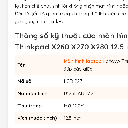
lợi, hạn chế phát sinh lỗi không nhận màn hình hoặc
Đây là yếu tố quan trọng khi thay thế linh kiện c
gọn gàng như ThinkPad.
Thông số kỹ thuật của màn hì
Thinkpad X260 X270 X280 12.5 
Màn hình laptop
Lenovo Thi
Tên
30p cáp giữa
Mã số
LCD 227
Mã màn hình
B125HAN02.2
Tình trạng
Mới 100%
Kích thước (inch)
12.5 inch