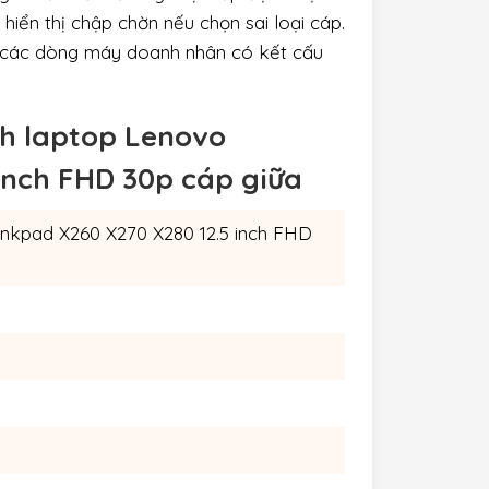
 hiển thị chập chờn nếu chọn sai loại cáp.
ho các dòng máy doanh nhân có kết cấu
nh laptop Lenovo
inch FHD 30p cáp giữa
nkpad X260 X270 X280 12.5 inch FHD