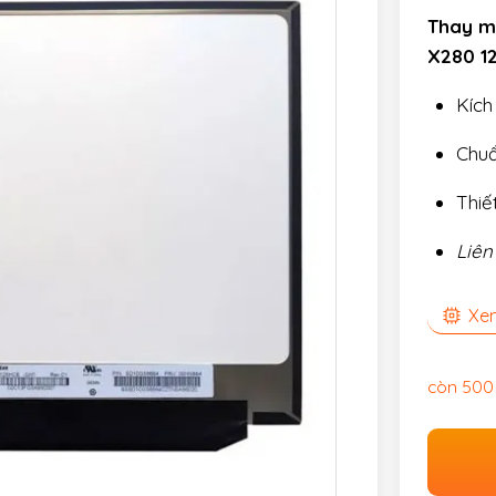
Thay m
X280 12
Kích
Chuẩ
Thiế
Liên
Xem
còn 500