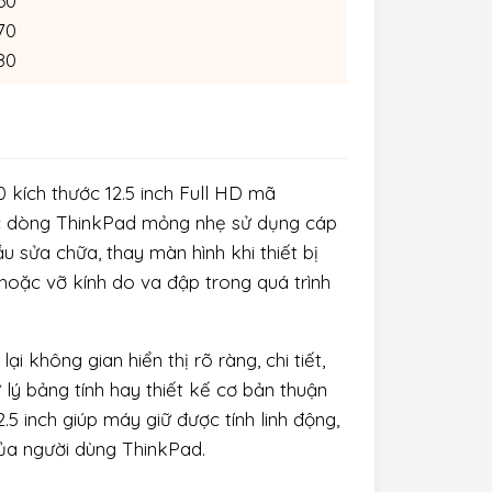
60
70
80
 kích thước 12.5 inch Full HD mã
ác dòng ThinkPad mỏng nhẹ sử dụng cáp
 sửa chữa, thay màn hình khi thiết bị
 hoặc vỡ kính do va đập trong quá trình
i không gian hiển thị rõ ràng, chi tiết,
ử lý bảng tính hay thiết kế cơ bản thuận
5 inch giúp máy giữ được tính linh động,
của người dùng ThinkPad.