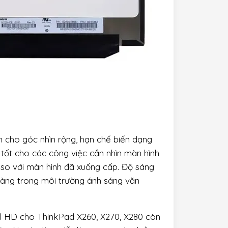
cho góc nhìn rộng, hạn chế biến dạng
 tốt cho các công việc cần nhìn màn hình
t so với màn hình đã xuống cấp. Độ sáng
 ràng trong môi trường ánh sáng văn
ull HD cho ThinkPad X260, X270, X280 còn