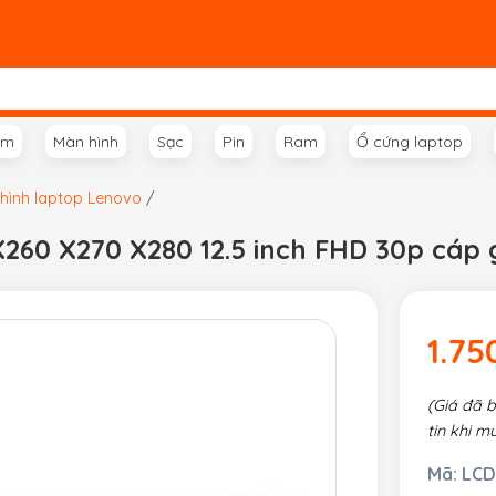
ím
Màn hình
Sạc
Pin
Ram
Ổ cứng laptop
hình laptop Lenovo
/
260 X270 X280 12.5 inch FHD 30p cáp 
1.75
(Giá đã 
tin khi m
Mã:
LCD