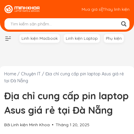
Skip
|
Mua giá sỉ
Thay linh kiện
to
content
Linh kiện Macbook
Linh kiện Laptop
Phụ kiện
Home
/
Chuyện IT
/
Địa chỉ cung cấp pin laptop Asus giá rẻ
tại Đà Nẵng
Địa chỉ cung cấp pin laptop
Asus giá rẻ tại Đà Nẵng
Bởi
Linh kiện Minh Khoa
Tháng 1 20, 2025