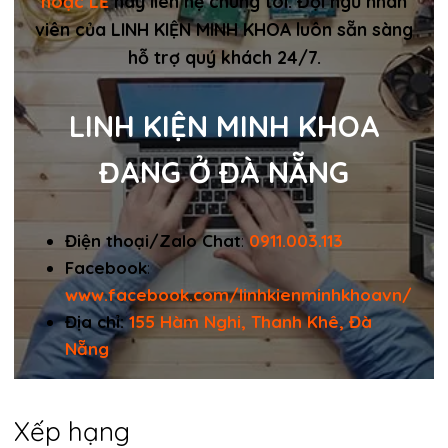
hoặc LẺ
hãy liên hệ chúng tôi. Đội ngũ nhân
viên của LINH KIỆN MINH KHOA luôn sẵn sàng
hỗ trợ quý khách 24/7.
LINH KIỆN MINH KHOA
ĐANG Ở ĐÀ NẴNG
Điện thoại/Zalo Chat
:
0911.003.113
Facebook
:
www.facebook.com/linhkienminhkhoavn/
Địa chỉ:
155 Hàm Nghi, Thanh Khê, Đà
Nẵng
Xếp hạng