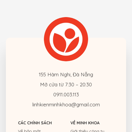
155 Hàm Nghi, Đà Nẵng
Mở cửa từ 7:30 – 20:30
0911.003.113
linhkienminhkhoa@gmail.com
CÁC CHÍNH SÁCH
VỀ MINH KHOA
Về bảo mật
Giới thiệu công ty