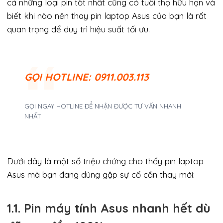
cả những loại pin tốt nhất cũng có tuổi thọ hữu hạn và
biết khi nào nên thay pin laptop Asus của bạn là rất
quan trọng để duy trì hiệu suất tối ưu.
GỌI
HOTLINE: 0911.003.113
GỌI NGAY HOTLINE ĐỂ NHẬN ĐƯỢC TƯ VẤN NHANH
NHẤT
Dưới đây là một số triệu chứng cho thấy pin laptop
Asus mà bạn đang dùng gặp sự cố cần thay mới:
1.1. Pin máy tính Asus nhanh hết dù