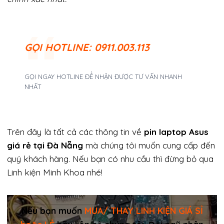
GỌI
HOTLINE: 0911.003.113
GỌI NGAY HOTLINE ĐỂ NHẬN ĐƯỢC TƯ VẤN NHANH
NHẤT
Trên đây là tất cả các thông tin về
pin laptop Asus
giá rẻ tại Đà Nẵng
mà chúng tôi muốn cung cấp đến
quý khách hàng. Nếu bạn có nhu cầu thì đừng bỏ qua
Linh kiện Minh Khoa nhé!
Nếu bạn muốn
MUA/ THAY LINH KIỆN GIÁ SỈ