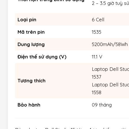
2 – 3.5 giờ tuỳ s
Loại pin
6 Cell
Mã trên pin
1535
Dung lượng
5200mAh/58Wh
Điện thế sử dụng (V)
11.1 V
Laptop Dell Studi
1537
Tương thích
Laptop Dell Studi
1558
Bảo hành
09 tháng