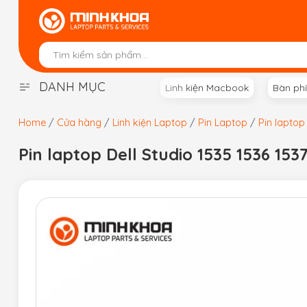
Skip
to
content
DANH MỤC
Linh kiện Macbook
Bàn ph
Home
/
Cửa hàng
/
Linh kiện Laptop
/
Pin Laptop
/
Pin laptop 
Pin laptop Dell Studio 1535 1536 153