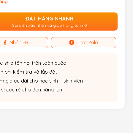
hàng
ĐẶT HÀNG NHANH
Gọi điện xác nhận và giao hàng tận nơi
Nhắn FB
Chat Zalo
e ship tận nơi trên toàn quốc
n phí kiểm tra và lắp đặt
m giá ưu đãi cho học sinh – sinh viên
 sỉ cực rẻ cho đơn hàng lớn