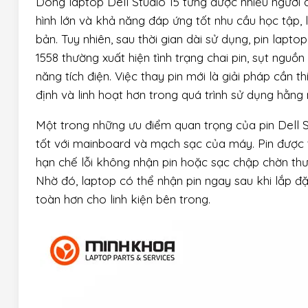
Dòng laptop Dell Studio 15 từng được nhiều người 
hình lớn và khả năng đáp ứng tốt nhu cầu học tập, 
bản. Tuy nhiên, sau thời gian dài sử dụng, pin laptop 
1558 thường xuất hiện tình trạng chai pin, sụt ngu
năng tích điện. Việc thay pin mới là giải pháp cần 
định và linh hoạt hơn trong quá trình sử dụng hằng
Một trong những ưu điểm quan trọng của pin Dell S
tốt với mainboard và mạch sạc của máy. Pin được t
hạn chế lỗi không nhận pin hoặc sạc chập chờn thư
Nhờ đó, laptop có thể nhận pin ngay sau khi lắp đặt
toàn hơn cho linh kiện bên trong.