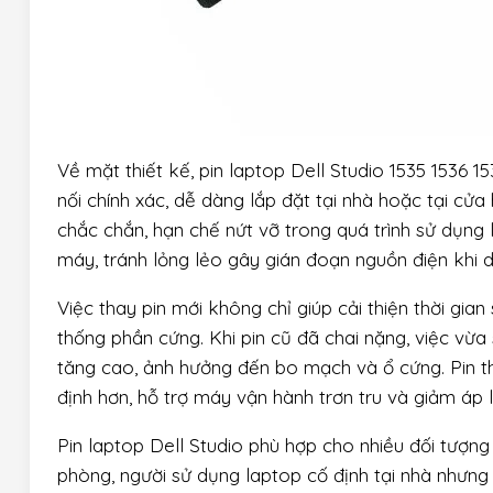
Về mặt thiết kế, pin laptop Dell Studio 1535 1536 1
nối chính xác, dễ dàng lắp đặt tại nhà hoặc tại cử
chắc chắn, hạn chế nứt vỡ trong quá trình sử dụng l
máy, tránh lỏng lẻo gây gián đoạn nguồn điện khi d
Việc thay pin mới không chỉ giúp cải thiện thời g
thống phần cứng. Khi pin cũ đã chai nặng, việc vừ
tăng cao, ảnh hưởng đến bo mạch và ổ cứng. Pin t
định hơn, hỗ trợ máy vận hành trơn tru và giảm áp 
Pin laptop Dell Studio phù hợp cho nhiều đối tượng
phòng, người sử dụng laptop cố định tại nhà nhưng