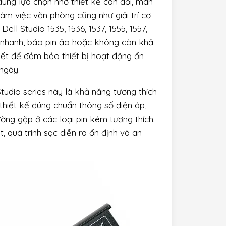
dùng lựa chọn nhờ thiết kế cân đối, màn
làm việc văn phòng cũng như giải trí cơ
Dell Studio 1535, 1536, 1537, 1555, 1557,
ồn nhanh, báo pin ảo hoặc không còn khả
thiết để đảm bảo thiết bị hoạt động ổn
 ngày.
tudio series này là khả năng tương thích
hiết kế đúng chuẩn thông số điện áp,
ờng gặp ở các loại pin kém tương thích.
, quá trình sạc diễn ra ổn định và an