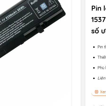
Pin 
1537
số ư
Pin 
Thiế
Phù 
Liên
Xem