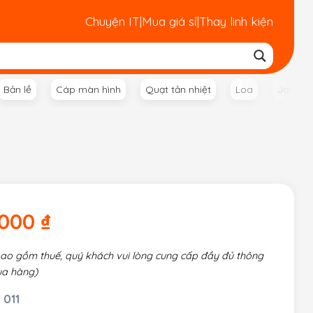
Chuyện IT
|
Mua giá sỉ
|
Thay linh kiện
Bản lề
Cáp màn hình
Quạt tản nhiệt
Loa
Jack n
.000
₫
bao gồm thuế, quý khách vui lòng cung cấp đầy đủ thông
ua hàng)
 011