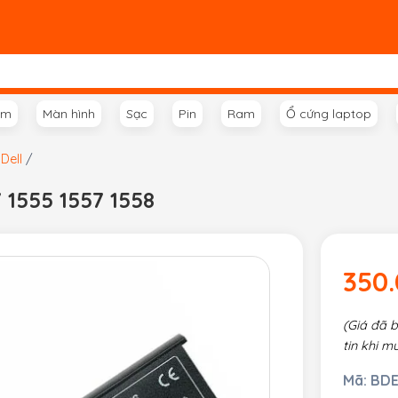
ím
Màn hình
Sạc
Pin
Ram
Ổ cứng laptop
Dell
/
7 1555 1557 1558
350
(Giá đã 
tin khi m
Mã:
BDE