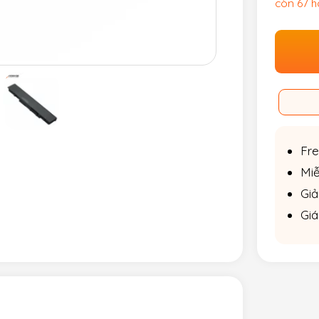
còn 67 
Fre
Miễ
Giả
Giá