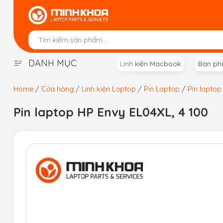
Skip
to
content
DANH MỤC
Linh kiện Macbook
Bàn ph
Home
/
Cửa hàng
/
Linh kiện Laptop
/
Pin Laptop
/
Pin laptop
Pin laptop HP Envy EL04XL, 4 100