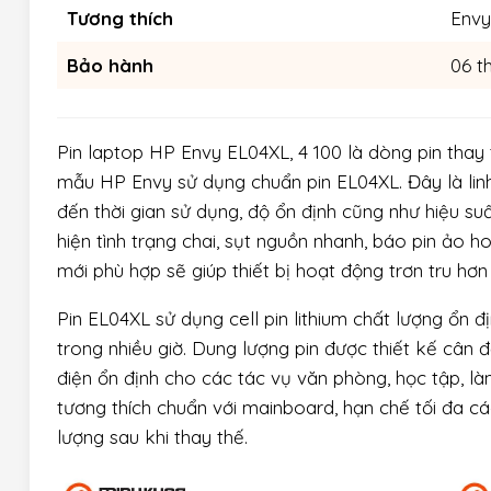
Tương thích
Envy
Bảo hành
06 t
Pin laptop HP Envy EL04XL, 4 100 là dòng pin thay 
mẫu HP Envy sử dụng chuẩn pin EL04XL. Đây là linh
đến thời gian sử dụng, độ ổn định cũng như hiệu suấ
hiện tình trạng chai, sụt nguồn nhanh, báo pin ảo h
mới phù hợp sẽ giúp thiết bị hoạt động trơn tru hơ
Pin EL04XL sử dụng cell pin lithium chất lượng ổn đ
trong nhiều giờ. Dung lượng pin được thiết kế cân
điện ổn định cho các tác vụ văn phòng, học tập, làm 
tương thích chuẩn với mainboard, hạn chế tối đa c
lượng sau khi thay thế.