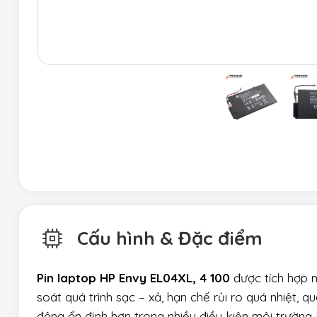
Cấu hình & Đặc điểm
Pin laptop HP Envy EL04XL, 4 100
được tích hợp 
soát quá trình sạc – xả, hạn chế rủi ro quá nhiệt, 
động ổn định hơn trong nhiều điều kiện môi trường