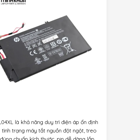
4XL là khả năng duy trì điện áp ổn định
 tình trạng máy tắt nguồn đột ngột, treo
 đúng chuẩn kích thước, pin dễ dàng lắp