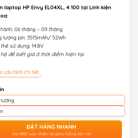
n laptop HP Envy EL04XL, 4 100 tại Linh kiện
hoa:
hành: 06 tháng – 09 tháng
 lượng pin: 3515mAh/ 52Wh
 thế sử dụng: 14.8V
 hệ để biết giá ở thời điểm hiện tại.
 cấu hình chi tiết
in
Thường
in
ĐẶT HÀNG NHANH
Gọi điện xác nhận và giao hàng tận nơi