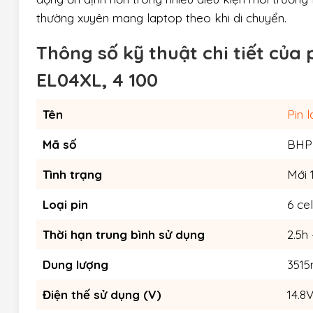
thường xuyên mang laptop theo khi di chuyển.
Thông số kỹ thuật chi tiết của
EL04XL, 4 100
Tên
Pin 
Mã số
BHP 
Tình trạng
Mới 
Loại pin
6 cel
Thời hạn trung bình sử dụng
2.5h 
Dung lượng
351
Điện thế sử dụng (V)
14.8