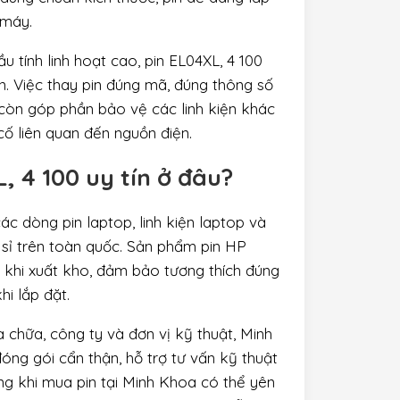
 máy.
 tính linh hoạt cao, pin EL04XL, 4 100
n. Việc thay pin đúng mã, đúng thông số
còn góp phần bảo vệ các linh kiện khác
ố liên quan đến nguồn điện.
 4 100 uy tín ở đâu?
ác dòng pin laptop, linh kiện laptop và
sỉ trên toàn quốc. Sản phẩm pin HP
 khi xuất kho, đảm bảo tương thích đúng
i lắp đặt.
a chữa, công ty và đơn vị kỹ thuật, Minh
đóng gói cẩn thận, hỗ trợ tư vấn kỹ thuật
ng khi mua pin tại Minh Khoa có thể yên