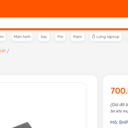
ím
Màn hình
Sạc
Pin
Ram
Ổ cứng laptop
 HP
/
700
(Giá đã 
tin khi m
Mã:
BHP