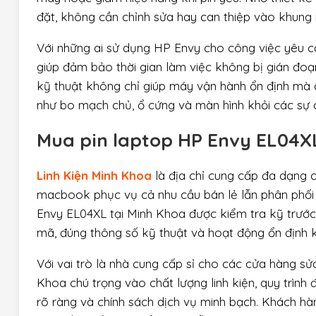
đặt, không cần chỉnh sửa hay can thiệp vào khung
Với những ai sử dụng HP Envy cho công việc yêu cầu
giúp đảm bảo thời gian làm việc không bị gián đoạ
kỹ thuật không chỉ giúp máy vận hành ổn định mà 
như bo mạch chủ, ổ cứng và màn hình khỏi các sự c
Mua pin laptop HP Envy EL04XL,
Linh Kiện Minh Khoa
là địa chỉ cung cấp đa dạng c
macbook phục vụ cả nhu cầu bán lẻ lẫn phân phối 
Envy EL04XL tại Minh Khoa được kiểm tra kỹ trước
mã, đúng thông số kỹ thuật và hoạt động ổn định kh
Với vai trò là nhà cung cấp sỉ cho các cửa hàng sử
Khoa chú trọng vào chất lượng linh kiện, quy trình 
rõ ràng và chính sách dịch vụ minh bạch. Khách hà