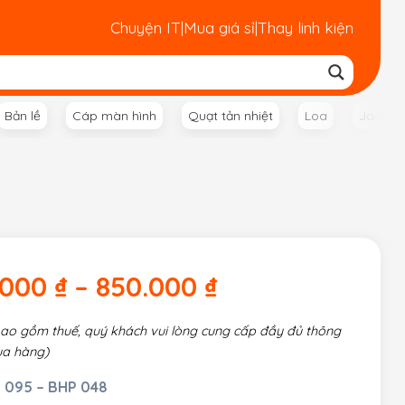
Chuyện IT
|
Mua giá sỉ
|
Thay linh kiện
Bản lề
Cáp màn hình
Quạt tản nhiệt
Loa
Jack n
.000
₫
–
850.000
₫
bao gồm thuế, quý khách vui lòng cung cấp đầy đủ thông
ua hàng)
 095 – BHP 048