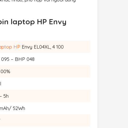
 pin laptop HP Envy
laptop HP
Envy EL04XL, 4 100
095 – BHP 048
100%
l
– 5h
5mAh/ 52Wh
V