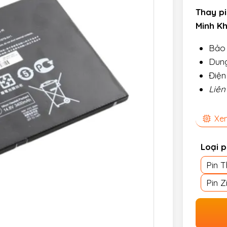
Thay pi
Minh K
Bảo 
Dung
Điện
Liên
Xem
Loại p
Pin 
Pin Z