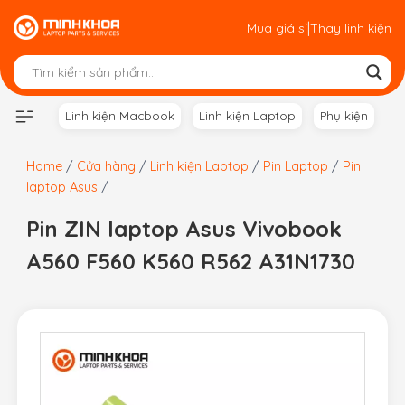
Skip
|
Mua giá sỉ
Thay linh kiện
to
content
Linh kiện Macbook
Linh kiện Laptop
Phụ kiện
Home
/
Cửa hàng
/
Linh kiện Laptop
/
Pin Laptop
/
Pin
laptop Asus
/
Pin ZIN laptop Asus Vivobook
A560 F560 K560 R562 A31N1730