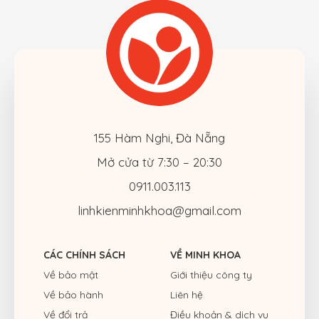
155 Hàm Nghi, Đà Nẵng
Mở cửa từ 7:30 – 20:30
0911.003.113
linhkienminhkhoa@gmail.com
CÁC CHÍNH SÁCH
VỀ MINH KHOA
Về bảo mật
Giới thiệu công ty
Về bảo hành
Liên hệ
Về đổi trả
Điều khoản & dịch vụ