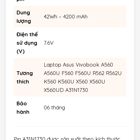
Dung
42Wh – 4200 mAh
lượng
Điện thế
sử dụng
7.6V
(V)
Laptop Asus Vivobook A560
Tương
A560U F560 F560U R562 R562U
thích
K560 K560U X560 X560U
X560UD A31N1730
Bảo
06 tháng
hành
Pin A31N1730 được sản xuất theo kích thước