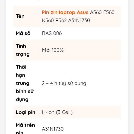
Pin zin laptop Asus
A560 F560
Tên
K560 R562 A31N1730
Mã số
BAS 086
Tình
Mới 100%
trạng
Thời
hạn
trung
2 – 4 h tuỳ sử dụng
bình sử
dụng
Loại pin
Li-ion (3 Cell)
Mã trên
A31N1730
pin