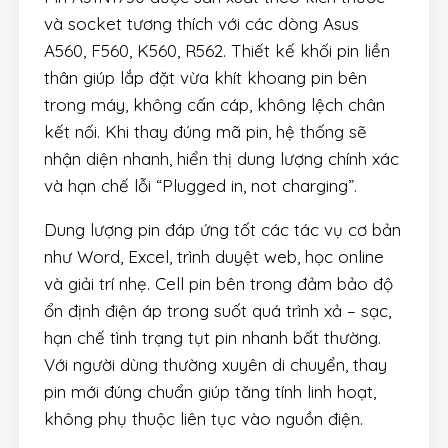
và socket tương thích với các dòng Asus
A560, F560, K560, R562. Thiết kế khối pin liền
thân giúp lắp đặt vừa khít khoang pin bên
trong máy, không cấn cáp, không lệch chân
kết nối. Khi thay đúng mã pin, hệ thống sẽ
nhận diện nhanh, hiển thị dung lượng chính xác
và hạn chế lỗi “Plugged in, not charging”.
Dung lượng pin đáp ứng tốt các tác vụ cơ bản
như Word, Excel, trình duyệt web, học online
và giải trí nhẹ. Cell pin bên trong đảm bảo độ
ổn định điện áp trong suốt quá trình xả – sạc,
hạn chế tình trạng tụt pin nhanh bất thường.
Với người dùng thường xuyên di chuyển, thay
pin mới đúng chuẩn giúp tăng tính linh hoạt,
không phụ thuộc liên tục vào nguồn điện.