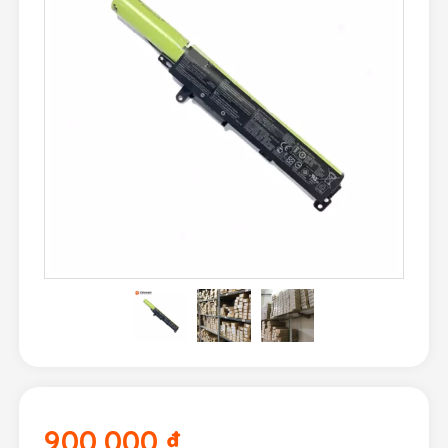
900.000
₫