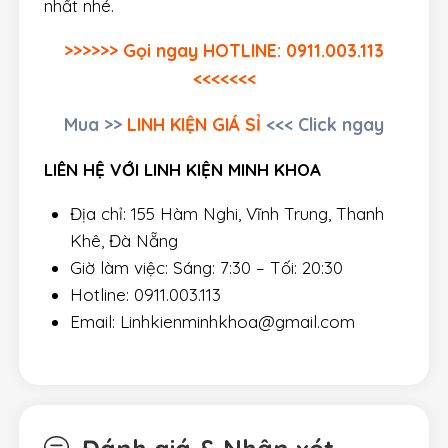
nhất nhé.
>>>>>> Gọi ngay HOTLINE: 0911.003.113
<<<<<<<
Mua
>>
LINH KIỆN GIÁ SỈ
<<< Click ngay
LIÊN HỆ VỚI LINH KIỆN MINH KHOA
Địa chỉ: 155 Hàm Nghi, Vĩnh Trung, Thanh
Khê, Đà Nẵng
Giờ làm việc: Sáng: 7:30 – Tối: 20:30
Hotline: 0911.003.113
Email: Linhkienminhkhoa@gmail.com