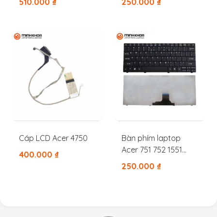
510.000
₫
250.000
₫
1530 1318 1520 1521
1545
Cáp LCD Acer 4750
Bàn phím laptop
Acer 751 752 1551
400.000
₫
1410 1430z 1830 721
250.000
₫
722