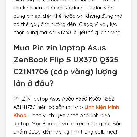
linh kiện liên quan khi sử dụng lâu dài. Việc
dùng pin sai điện thế hoặc pin không đúng mã
có thể gây ảnh hưởng đến IC sạc, vì vậy lựa
chọn đúng mã A31N1730 là yếu tố quan trọng.
Mua Pin zin laptop Asus
ZenBook Flip S UX370 Q325
C21N1706 (cáp vàng) lượng
lớn ở đâu?
Pin ZIN laptop Asus A560 F560 K560 R562
A31N1730 hiện có sẵn tại Kho
Linh kiện Minh
Khoa
– đơn vị chuyên phân phối linh kiện
laptop, MacBook sỉ và lẻ trên toàn quốc. Sản
phẩm được kiểm tra kỹ tình trạng cell, mạch