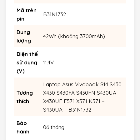
Mã trên
B31N1732
pin
Dung
42Wh (khoảng 3700mAh)
lượng
Điện thế
sử dụng
11.4V
(V)
Laptop Asus Vivobook S14 S430
Tương
X430 S430FA S430FN S430UA
thích
X430UF F571 X571 K571 –
S430UA – B31N1732
Bảo
06 tháng
hành