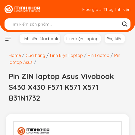
Skip
|
Mua giá sỉ
Thay linh kiện
to
content
Linh kiện Macbook
Linh kiện Laptop
Phụ kiện
Home
/
Cửa hàng
/
Linh kiện Laptop
/
Pin Laptop
/
Pin
laptop Asus
/
Pin ZIN laptop Asus Vivobook
S430 X430 F571 K571 X571
B31N1732