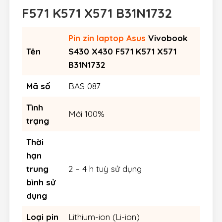
F571 K571 X571 B31N1732
Pin zin laptop Asus
Vivobook
Tên
S430 X430 F571 K571 X571
B31N1732
Mã số
BAS 087
Tình
Mới 100%
trạng
Thời
hạn
trung
2 – 4 h tuỳ sử dụng
bình sử
dụng
Loại pin
Lithium-ion (Li-ion)