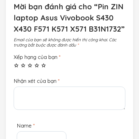
Mời bạn đánh giá cho “Pin ZIN
laptop Asus Vivobook S430
X430 F571 K571 X571 B31N1732”
Email của bạn sẽ không được hiển thị công khai.
Các
trường bắt buộc được đánh dấu
*
Xếp hạng của bạn
*
Nhận xét của bạn
*
Name
*