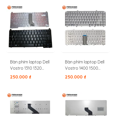
Bàn phím laptop Dell
Bàn phím laptop Dell
Vostro 1310 1320
Vostro 1400 1500
1350 1510 2510 M1310
1420 1525 1000 1330
250.000
₫
250.000
₫
M1510 V1310 V1320
1530 1318 1520 1521
V1510 V1520 PP36L
1545
PP36S