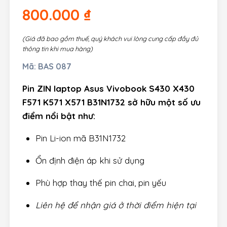
800.000
₫
(Giá đã bao gồm thuế, quý khách vui lòng cung cấp đầy đủ
thông tin khi mua hàng)
Mã:
BAS 087
Pin ZIN laptop Asus Vivobook S430 X430
F571 K571 X571 B31N1732 sở hữu một số ưu
điểm nổi bật như:
Pin Li-ion mã B31N1732
Ổn định điện áp khi sử dụng
Phù hợp thay thế pin chai, pin yếu
Liên hệ để nhận giá ở thời điểm hiện tại