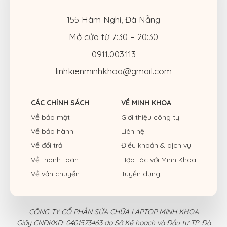
155 Hàm Nghi, Đà Nẵng
Mở cửa từ 7:30 – 20:30
0911.003.113
linhkienminhkhoa@gmail.com
CÁC CHÍNH SÁCH
VỀ MINH KHOA
Về bảo mật
Giới thiệu công ty
Về bảo hành
Liên hệ
Về đổi trả
Điều khoản & dịch vụ
Về thanh toán
Hợp tác với Minh Khoa
Về vận chuyển
Tuyển dụng
CÔNG TY CỔ PHẦN SỬA CHỮA LAPTOP MINH KHOA
Giấy CNĐKKD: 0401573463 do Sở Kế hoạch và Đầu tư TP. Đà