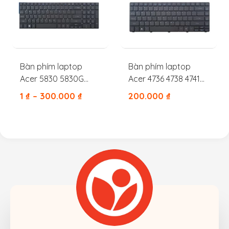
Bàn phím laptop
Bàn phím laptop
Acer 5830 5830G
Acer 4736 4738 4741
5830T 5830TG 5755
4733 4739 4740 4535
1
₫
–
300.000
₫
200.000
₫
5755G
4540 4551 4552 4553
4560 3810 3820 4810