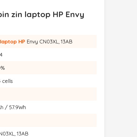
pin zin laptop HP Envy
 laptop HP
Envy CN03XL, 13AB
4
0%
3 cells
h / 57.9Wh
N03XL, 13AB