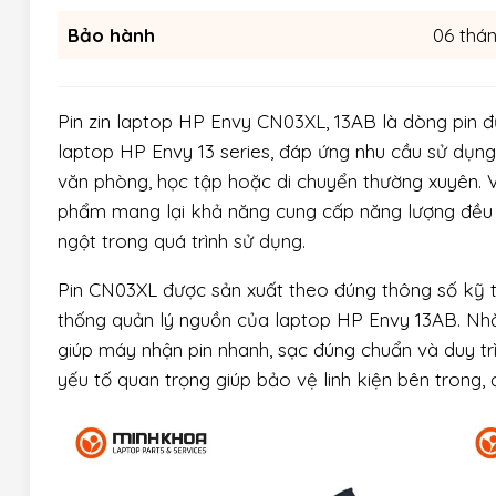
Bảo hành
06 thá
Pin zin laptop HP Envy CN03XL, 13AB là dòng pin 
laptop HP Envy 13 series, đáp ứng nhu cầu sử dụng 
văn phòng, học tập hoặc di chuyển thường xuyên. Với
phẩm mang lại khả năng cung cấp năng lượng đều đ
ngột trong quá trình sử dụng.
Pin CN03XL được sản xuất theo đúng thông số kỹ t
thống quản lý nguồn của laptop HP Envy 13AB. Nhờ đ
giúp máy nhận pin nhanh, sạc đúng chuẩn và duy trì 
yếu tố quan trọng giúp bảo vệ linh kiện bên trong,