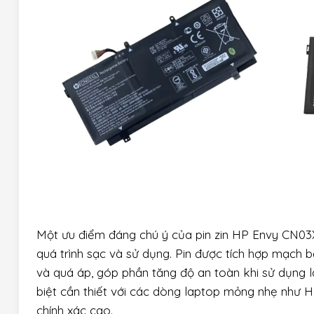
Một ưu điểm đáng chú ý của pin zin HP Envy CN03X
quá trình sạc và sử dụng. Pin được tích hợp mạch 
và quá áp, góp phần tăng độ an toàn khi sử dụng la
biệt cần thiết với các dòng laptop mỏng nhẹ như HP
chính xác cao.