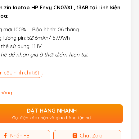
n zin laptop HP Envy CN03XL, 13AB tại Linh kiện
hoa:
 mới 100% – Bảo hành: 06 tháng
 lượng pin: 5216mAh/ 57.9Wh
 thế sử dụng: 11.1V
 hệ để nhận giá ở thời điểm hiện tại.
 cấu hình chi tiết
 hàng
ĐẶT HÀNG NHANH
Gọi điện xác nhận và giao hàng tận nơi
Nhắn FB
Chat Zalo