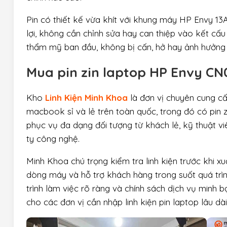
Pin có thiết kế vừa khít với khung máy HP Envy 13AB
lợi, không cần chỉnh sửa hay can thiệp vào kết cấu
thẩm mỹ ban đầu, không bị cấn, hở hay ảnh hưởng 
Mua pin zin laptop HP Envy CN
Kho
Linh Kiện Minh Khoa
là đơn vị chuyên cung cấ
macbook sỉ và lẻ trên toàn quốc, trong đó có pin
phục vụ đa dạng đối tượng từ khách lẻ, kỹ thuật 
ty công nghệ.
Minh Khoa chú trọng kiểm tra linh kiện trước khi x
dòng máy và hỗ trợ khách hàng trong suốt quá trìn
trình làm việc rõ ràng và chính sách dịch vụ minh 
cho các đơn vị cần nhập linh kiện pin laptop lâu dài