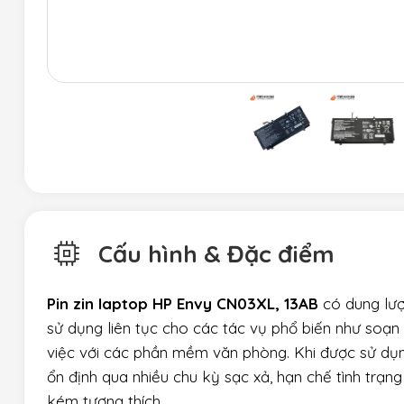
Cấu hình & Đặc điểm
Pin zin laptop HP Envy CN03XL, 13AB
có dung lượ
sử dụng liên tục cho các tác vụ phổ biến như soạn 
việc với các phần mềm văn phòng. Khi được sử dụng
ổn định qua nhiều chu kỳ sạc xả, hạn chế tình trạn
kém tương thích.