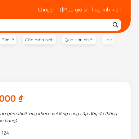
Chuyện IT
|
Mua giá sỉ
|
Thay linh kiện
Bản lề
Cáp màn hình
Quạt tản nhiệt
Loa
Jack n
.000
₫
bao gồm thuế, quý khách vui lòng cung cấp đầy đủ thông
ua hàng)
 124