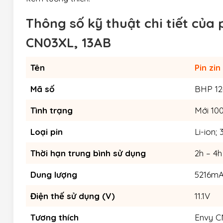
Thông số kỹ thuật chi tiết của 
CN03XL, 13AB
Tên
Pin zin
Mã số
BHP 12
Tình trạng
Mới 10
Loại pin
Li-ion; 
Thời hạn trung bình sử dụng
2h – 4h
Dung lượng
5216mA
Điện thế sử dụng (V)
11.1V
Tương thích
Envy C