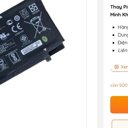
Thay Pi
Minh K
Hàng
Dung
Điện
Liên
Xem
còn 500