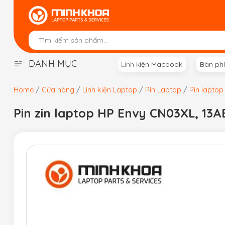
Skip
to
content
DANH MỤC
Linh kiện Macbook
Bàn ph
Home
/
Cửa hàng
/
Linh kiện Laptop
/
Pin Laptop
/
Pin laptop
Pin zin laptop HP Envy CN03XL, 13A