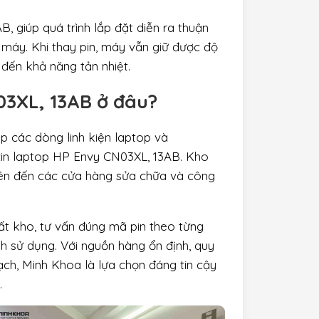
, giúp quá trình lắp đặt diễn ra thuận
 máy. Khi thay pin, máy vẫn giữ được độ
đến khả năng tản nhiệt.
03XL, 13AB ở đâu?
p các dòng linh kiện laptop và
 zin laptop HP Envy CN03XL, 13AB. Kho
viên đến các cửa hàng sửa chữa và công
uất kho, tư vấn đúng mã pin theo từng
h sử dụng. Với nguồn hàng ổn định, quy
bạch, Minh Khoa là lựa chọn đáng tin cậy
.