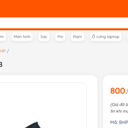
ím
Màn hình
Sạc
Pin
Ram
Ổ cứng laptop
 HP
/
B
800
(Giá đã 
tin khi m
Mã:
BHP