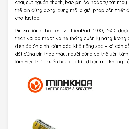
chai, sụt nguồn nhanh, báo pin ảo hoặc tự tắt máy 
thế pin đúng dòng, đúng mã là giải pháp cần thiết 
cho laptop.
Pin zin dành cho Lenovo IdeaPad Z400, Z500 được 
thích với bo mạch và hệ thống quản lý năng lượng 
điện áp ổn định, đảm bảo khả năng sạc – xả cân bằ
đặt đúng pin theo máy, người dùng có thể yên tâm
làm việc trực tuyến hay giải trí cơ bản mà không c