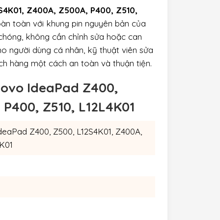
S4K01, Z400A, Z500A, P400, Z510,
oàn toàn với khung pin nguyên bản của
 chóng, không cần chỉnh sửa hoặc can
ho người dùng cá nhân, kỹ thuật viên sửa
ch hàng một cách an toàn và thuận tiện.
enovo IdeaPad Z400,
 P400, Z510, L12L4K01
deaPad Z400, Z500, L12S4K01, Z400A,
4K01