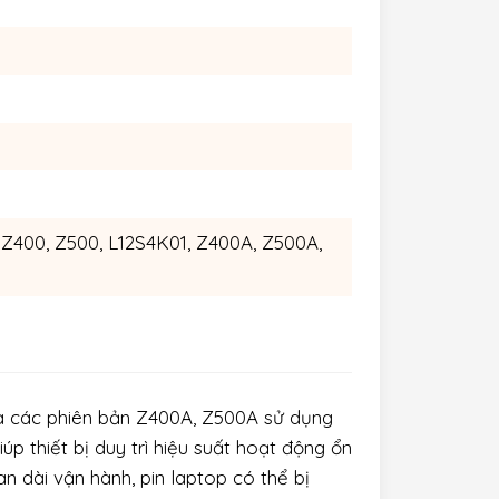
400, Z500, L12S4K01, Z400A, Z500A,
và các phiên bản Z400A, Z500A sử dụng
úp thiết bị duy trì hiệu suất hoạt động ổn
an dài vận hành, pin laptop có thể bị