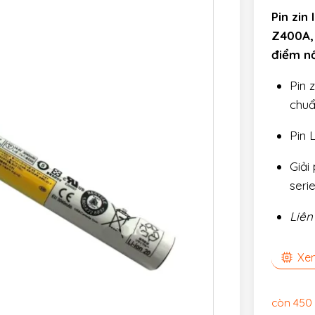
Pin zin
Z400A,
điểm nổ
Pin 
chuẩ
Pin 
Giải
serie
Liên
Xem
còn 450