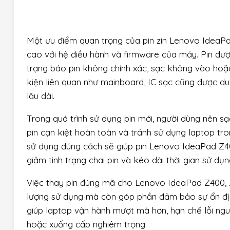
Một ưu điểm quan trọng của pin zin Lenovo IdeaPa
cao với hệ điều hành và firmware của máy. Pin đượ
trạng báo pin không chính xác, sạc không vào hoặc 
kiện liên quan như mainboard, IC sạc cũng được duy
lâu dài.
Trong quá trình sử dụng pin mới, người dùng nên s
pin cạn kiệt hoàn toàn và tránh sử dụng laptop tr
sử dụng đúng cách sẽ giúp pin Lenovo IdeaPad Z400
giảm tình trạng chai pin và kéo dài thời gian sử dụn
Việc thay pin đúng mã cho Lenovo IdeaPad Z400, Z5
lượng sử dụng mà còn góp phần đảm bảo sự ổn địn
giúp laptop vận hành mượt mà hơn, hạn chế lỗi ngu
hoặc xuống cấp nghiêm trọng.