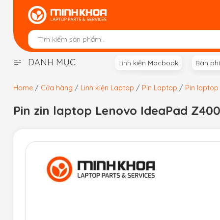
Skip
to
content
DANH MỤC
Linh kiện Macbook
Bàn ph
Home
/
Cửa hàng
/
Linh kiện Laptop
/
Pin Laptop
/
Pin lapto
Pin zin laptop Lenovo IdeaPad Z400