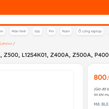
ím
Màn hình
Sạc
Pin
Ram
Ổ cứng laptop
p Lenovo
/
, Z500, L12S4K01, Z400A, Z500A, P400,
800
(Giá đã 
tin khi m
Mã:
BLE