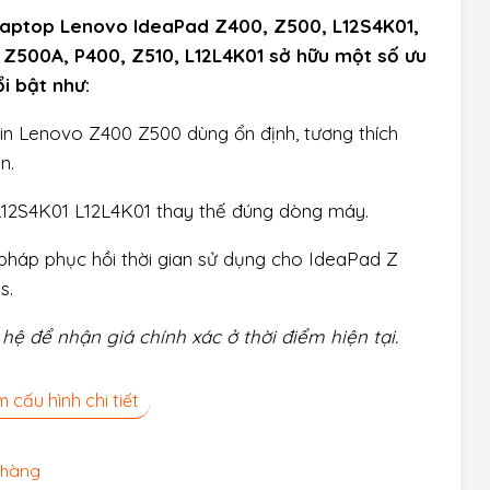
 laptop Lenovo IdeaPad Z400, Z500, L12S4K01,
 Z500A, P400, Z510, L12L4K01 sở hữu một số ưu
i bật như:
zin Lenovo Z400 Z500 dùng ổn định, tương thích
n.
L12S4K01 L12L4K01 thay thế đúng dòng máy.
 pháp phục hồi thời gian sử dụng cho IdeaPad Z
s.
 hệ để nhận giá chính xác ở thời điểm hiện tại.
 cấu hình chi tiết
 hàng