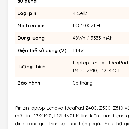
sử dụng
Loại pin
4 Cells
Mã trên pin
LOZ400ZLH
Dung lượng
48Wh / 3333 mAh
Điện thế sử dụng (V)
14.4V
Laptop Lenovo IdeaPad Z
Tương thích
P400, Z510, L12L4K01
Bảo hành
06 tháng
Pin zin laptop Lenovo IdeaPad Z400, Z500, Z510 
mã pin L12S4K01, L12L4K01 là linh kiện quan trọng gi
định trong quá trình sử dụng hằng ngày. Sau thời gi