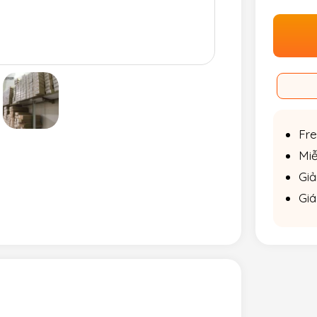
Fre
Miễ
Giả
Giá