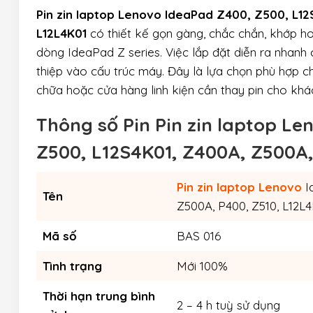
Pin zin laptop Lenovo IdeaPad Z400, Z500, L12
L12L4K01
có thiết kế gọn gàng, chắc chắn, khớp h
dòng IdeaPad Z series. Việc lắp đặt diễn ra nhanh
thiệp vào cấu trúc máy. Đây là lựa chọn phù hợp c
chữa hoặc cửa hàng linh kiện cần thay pin cho khá
Thông số Pin Pin zin laptop L
Z500, L12S4K01, Z400A, Z500A,
Pin zin laptop Lenovo
I
Tên
Z500A, P400, Z510, L12L
Mã số
BAS 016
Tình trạng
Mới 100%
Thời hạn trung bình
2 – 4 h tuỳ sử dụng