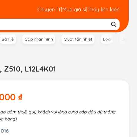
Chuyện IT
|
Mua giá sỉ
|
Thay linh kiện
Bản lề
Cáp màn hình
Quạt tản nhiệt
Loa
Jack n
 Z510, L12L4K01
.000
₫
bao gồm thuế, quý khách vui lòng cung cấp đầy đủ thông
ua hàng)
 016