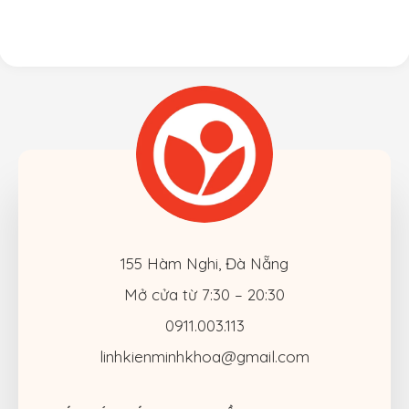
PP17S PP35L
M1510 V1310 V1320
V1510 V1520 PP36L
PP36S
155 Hàm Nghi, Đà Nẵng
Mở cửa từ 7:30 – 20:30
0911.003.113
linhkienminhkhoa@gmail.com