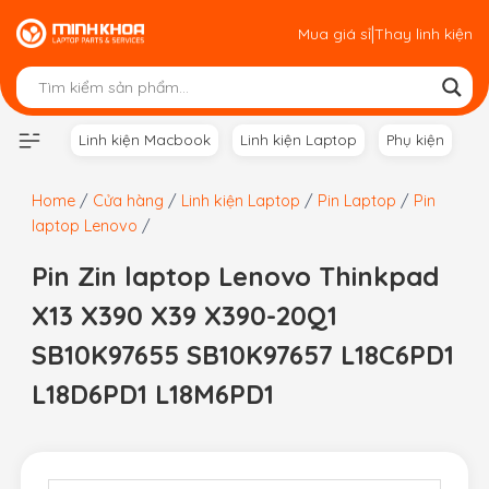
Skip
|
Mua giá sỉ
Thay linh kiện
to
content
Linh kiện Macbook
Linh kiện Laptop
Phụ kiện
Home
/
Cửa hàng
/
Linh kiện Laptop
/
Pin Laptop
/
Pin
laptop Lenovo
/
Pin Zin laptop Lenovo Thinkpad
X13 X390 X39 X390-20Q1
SB10K97655 SB10K97657 L18C6PD1
L18D6PD1 L18M6PD1