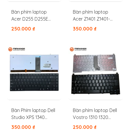
Bàn phím laptop
Bàn phím laptop
Acer D255 D255E
Acer Z1401 Z1401-
D257 D260 D270
C283 Z1401-C7EK
250.000
₫
350.000
₫
D532H NAV50 NAV51
Z1402
NAV70
Bàn Phím laptop Dell
Bàn phím laptop Dell
Studio XPS 1340
Vostro 1310 1320
M1340 1640 1645 1647
1350 1510 2510 M1310
350.000
₫
250.000
₫