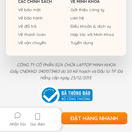
CÁC CHÍNH SÁCH
VỀ MINH KHOA
Về bảo mật
Giới thiệu công ty
Về bảo hành
Liên hệ
Về đổi trả
Điều khoản & dịch vụ
Về thanh toán
Hợp tác với Minh Khoa
Về vận chuyển
Tuyển dụng
CÔNG TY CỔ PHẦN SỬA CHỮA LAPTOP MINH KHOA
Giấy CNĐKKD: 0401573463 do Sở Kế hoạch và Đầu tư TP. Đà
Nẵng cấp ngày 23/12/2013.
ĐẶT HÀNG NHANH
Nhắn hỏi
Gọi điện