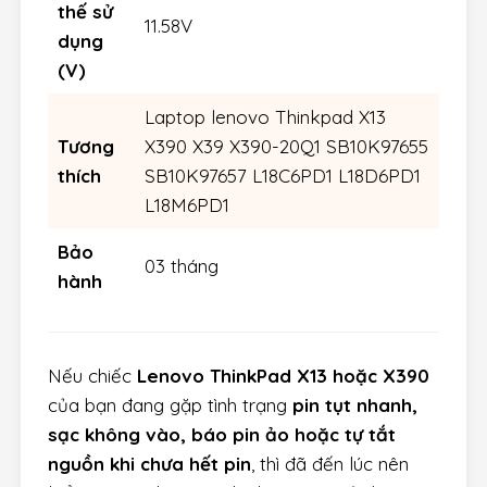
thế sử
11.58V
dụng
(V)
Laptop lenovo Thinkpad X13
Tương
X390 X39 X390-20Q1 SB10K97655
thích
SB10K97657 L18C6PD1 L18D6PD1
L18M6PD1
Bảo
03 tháng
hành
Nếu chiếc
Lenovo ThinkPad X13 hoặc X390
của bạn đang gặp tình trạng
pin tụt nhanh,
sạc không vào, báo pin ảo hoặc tự tắt
nguồn khi chưa hết pin
, thì đã đến lúc nên