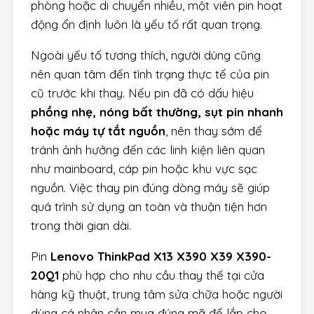
phòng hoặc di chuyển nhiều, một viên pin hoạt
động ổn định luôn là yếu tố rất quan trọng.
Ngoài yếu tố tương thích, người dùng cũng
nên quan tâm đến tình trạng thực tế của pin
cũ trước khi thay. Nếu pin đã có dấu hiệu
phồng nhẹ, nóng bất thường, sụt pin nhanh
hoặc máy tự tắt nguồn
, nên thay sớm để
tránh ảnh hưởng đến các linh kiện liên quan
như mainboard, cáp pin hoặc khu vực sạc
nguồn. Việc thay pin đúng dòng máy sẽ giúp
quá trình sử dụng an toàn và thuận tiện hơn
trong thời gian dài.
Pin
Lenovo ThinkPad X13 X390 X39 X390-
20Q1
phù hợp cho nhu cầu thay thế tại cửa
hàng kỹ thuật, trung tâm sửa chữa hoặc người
dùng cá nhân cần mua đúng mã để lắp cho