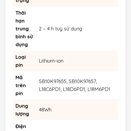
trạng
Thời
hạn
trung
2 – 4 h tuỳ sử dụng
bình sử
dụng
Loại
Lithium-ion
pin
Mã
SB10K97655, SB10K97657,
trên
L18C6PD1, L18D6PD1, L18M6PD1
pin
Dung
48Wh
lượng
Điện