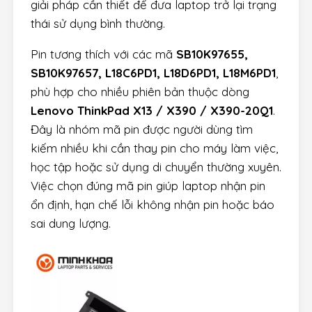
giải pháp cần thiết để đưa laptop trở lại trạng
thái sử dụng bình thường.
Pin tương thích với các mã
SB10K97655,
SB10K97657, L18C6PD1, L18D6PD1, L18M6PD1
,
phù hợp cho nhiều phiên bản thuộc dòng
Lenovo ThinkPad X13 / X390 / X390-20Q1
.
Đây là nhóm mã pin được người dùng tìm
kiếm nhiều khi cần thay pin cho máy làm việc,
học tập hoặc sử dụng di chuyển thường xuyên.
Việc chọn đúng mã pin giúp laptop nhận pin
ổn định, hạn chế lỗi không nhận pin hoặc báo
sai dung lượng.