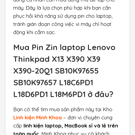
máy. Đây là lựa chọn phù hợp khi bạn cần
phục hồi khả năng sử dụng pin cho laptop,
tránh gián đoạn công việc vì máy chỉ hoạt
động khi cắm sạc.
Mua
Pin Zin laptop Lenovo
Thinkpad X13 X390 X39
X390-20Q1 SB10K97655
SB10K97657 L18C6PD1
L18D6PD1 L18M6PD1
ở đâu?
Bạn có thể tìm mua sản phẩm này tại Kho
Linh kiện Minh Khoa
– đơn vị chuyên cung
cấp
linh kiện laptop, MacBook sỉ và lẻ trên
toàn quốc
. Minh Khoa phục vụ cả khách