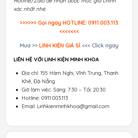
Hotline/Zalo để nhận được mức giá chính
xác nhất nhé.
>>>>>> Gọi ngay HOTLINE: 0911.003.113
<<<<<<<
Mua
>>
LINH KIỆN GIÁ SỈ
<<< Click ngay
LIÊN HỆ VỚI LINH KIỆN MINH KHOA
Địa chỉ: 155 Hàm Nghi, Vĩnh Trung, Thanh
Khê, Đà Nẵng
Giờ làm việc: Sáng: 7:30 – Tối: 20:30
Hotline: 0911.003.113
Email: Linhkienminhkhoa@gmail.com