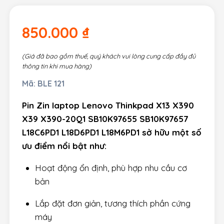
850.000
₫
(Giá đã bao gồm thuế, quý khách vui lòng cung cấp đầy đủ
thông tin khi mua hàng)
Mã:
BLE 121
Pin Zin laptop Lenovo Thinkpad X13 X390
X39 X390-20Q1 SB10K97655 SB10K97657
L18C6PD1 L18D6PD1 L18M6PD1 sở hữu một số
ưu điểm nổi bật như:
Hoạt động ổn định, phù hợp nhu cầu cơ
bản
Lắp đặt đơn giản, tương thích phần cứng
máy