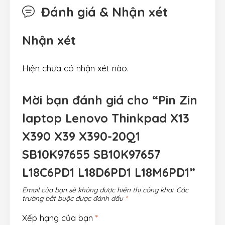
Đánh giá & Nhận xét
Nhận xét
Hiện chưa có nhận xét nào.
Mời bạn đánh giá cho “Pin Zin
laptop Lenovo Thinkpad X13
X390 X39 X390-20Q1
SB10K97655 SB10K97657
L18C6PD1 L18D6PD1 L18M6PD1”
Email của bạn sẽ không được hiển thị công khai.
Các
trường bắt buộc được đánh dấu
*
Xếp hạng của bạn
*