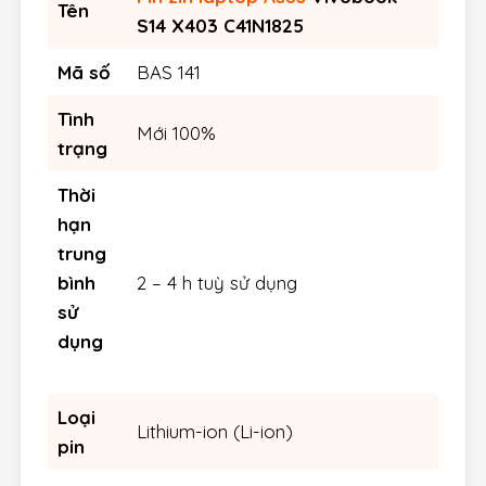
Tên
S14 X403 C41N1825
Mã số
BAS 141
Tình
Mới 100%
trạng
Thời
hạn
trung
bình
2 – 4 h tuỳ sử dụng
sử
dụng
Loại
Lithium-ion (Li-ion)
pin