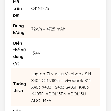
Mã
trên
C41N1825
pin
Dung
72Wh – 4725 mAh
lượng
Điện
thế sử
15.4V
dụng
(V)
Laptop ZIN Asus Vivobook S14
X403 C41N1825 – Vivobook S14
Tương
X403 X403F S403 S403F K403
thích
K403F, ADOL13FN ADOL13U
ADOL14FA