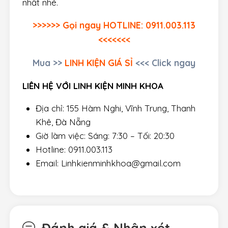
nhất nhé.
>>>>>> Gọi ngay HOTLINE: 0911.003.113
<<<<<<<
Mua
>>
LINH KIỆN GIÁ SỈ
<<< Click ngay
LIÊN HỆ VỚI LINH KIỆN MINH KHOA
Địa chỉ: 155 Hàm Nghi, Vĩnh Trung, Thanh
Khê, Đà Nẵng
Giờ làm việc: Sáng: 7:30 – Tối: 20:30
Hotline: 0911.003.113
Email: Linhkienminhkhoa@gmail.com
Đánh giá & Nhận xét