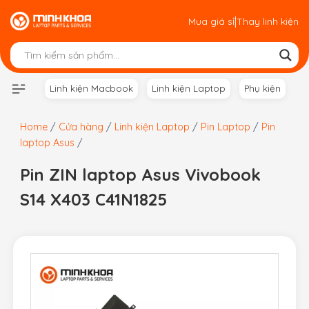
Skip
|
Mua giá sỉ
Thay linh kiện
to
content
Linh kiện Macbook
Linh kiện Laptop
Phụ kiện
Home
/
Cửa hàng
/
Linh kiện Laptop
/
Pin Laptop
/
Pin
laptop Asus
/
Pin ZIN laptop Asus Vivobook
S14 X403 C41N1825