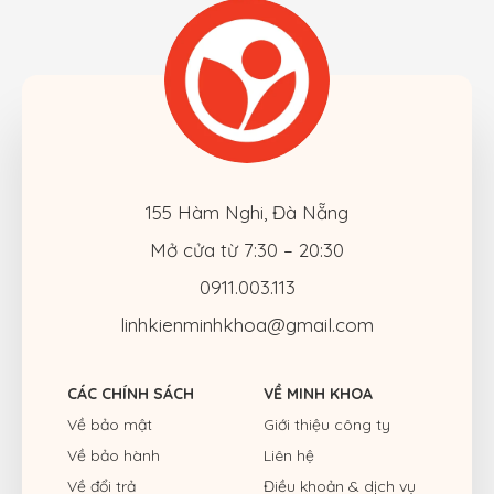
155 Hàm Nghi, Đà Nẵng
Mở cửa từ 7:30 – 20:30
0911.003.113
linhkienminhkhoa@gmail.com
CÁC CHÍNH SÁCH
VỀ MINH KHOA
Về bảo mật
Giới thiệu công ty
Về bảo hành
Liên hệ
Về đổi trả
Điều khoản & dịch vụ