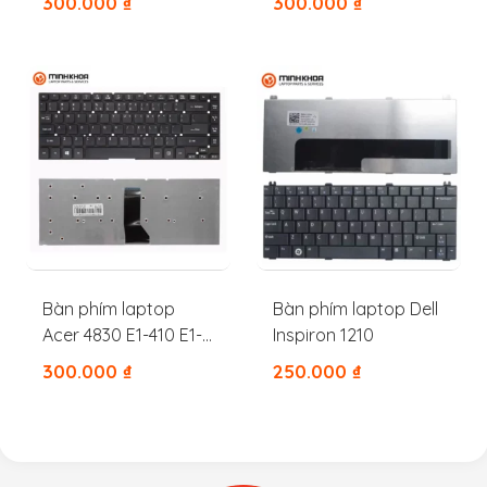
300.000
₫
300.000
₫
7741 5745
Bàn phím laptop
Bàn phím laptop Dell
Acer 4830 E1-410 E1-
Inspiron 1210
432 E1-411 E1-472 E5-
300.000
₫
250.000
₫
471