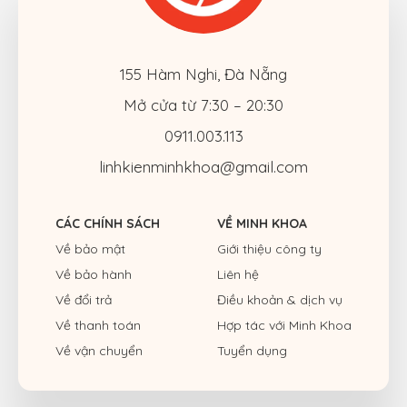
155 Hàm Nghi, Đà Nẵng
Mở cửa từ 7:30 – 20:30
0911.003.113
linhkienminhkhoa@gmail.com
CÁC CHÍNH SÁCH
VỀ MINH KHOA
Về bảo mật
Giới thiệu công ty
Về bảo hành
Liên hệ
Về đổi trả
Điều khoản & dịch vụ
Về thanh toán
Hợp tác với Minh Khoa
Về vận chuyển
Tuyển dụng