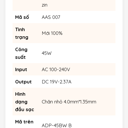
zin
Mã số
AAS 007
Tình
Mới 100%
trạng
Công
45W
suất
Input
AC 100-240V
Output
DC 19V-2.37A
Hình
dạng
Chân nhỏ 4.0mm*1.35mm
đầu sạc
Mã trên
ADP-45BW B