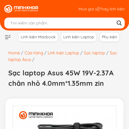
Skip
|
Mua giá sỉ
Thay linh kiện
to
content
Linh kiện Macbook
Linh kiện Laptop
Phụ kiện
Home
/
Cửa hàng
/
Linh kiện Laptop
/
Sạc laptop
/
Sạc
laptop Asus
/
Sạc laptop Asus 45W 19V-2.37A
chân nhỏ 4.0mm*1.35mm zin