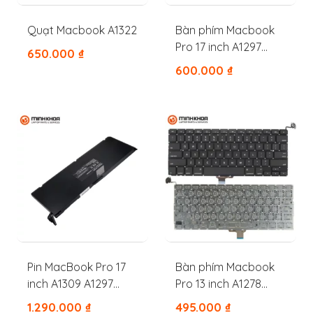
Quạt Macbook A1322
Bàn phím Macbook
Pro 17 inch A1297
650.000
₫
A1278 A1286 – 2009,
600.000
₫
2010, 2011
Pin MacBook Pro 17
Bàn phím Macbook
inch A1309 A1297
Pro 13 inch A1278
A1383 2009 2010 2011
MB466 MB467 MB990
1.290.000
₫
495.000
₫