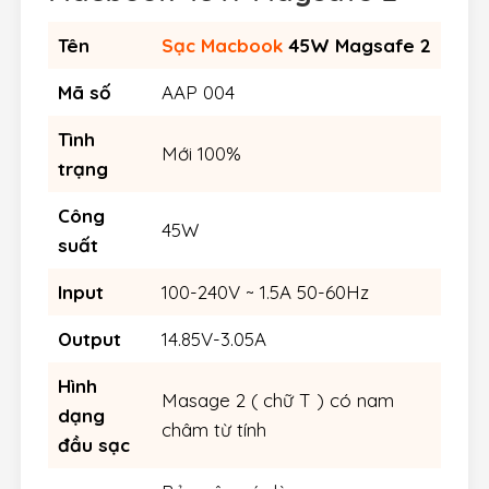
Tên
Sạc Macbook
45W Magsafe 2
Mã số
AAP 004
Tình
Mới 100%
trạng
Công
45W
suất
Input
100-240V ~ 1.5A 50-60Hz
Output
14.85V-3.05A
Hình
Masage 2 ( chữ T ) có nam
dạng
châm từ tính
đầu sạc