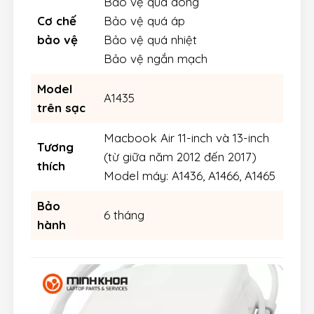
Bảo vệ quá dòng
Cơ chế
Bảo vệ quá áp
bảo vệ
Bảo vệ quá nhiệt
Bảo vệ ngắn mạch
Model
A1435
trên sạc
Macbook Air 11-inch và 13-inch
Tương
(từ giữa năm 2012 đến 2017)
thích
Model máy: A1436, A1466, A1465
Bảo
6 tháng
hành