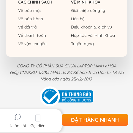
CÁC CHÍNH SÁCH
VỀ MINH KHOA
Về bảo mật
Giới thiệu công ty
Về bảo hành
Liên hệ
Về đổi trả
Điều khoản & dịch vụ
Về thanh toán
Hợp tác với Minh Khoa
Về vận chuyển
Tuyển dụng
CÔNG TY CỔ PHẦN SỬA CHỮA LAPTOP MINH KHOA
Giấy CNĐKKD: 0401573463 do Sở Kế hoạch và Đầu tư TP. Đà
Nẵng cấp ngày 23/12/2013.
ĐẶT HÀNG NHANH
Nhắn hỏi
Gọi điện