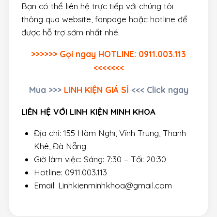
Bạn có thể liên hệ trực tiếp với chúng tôi
thông qua website, fanpage hoặc hotline để
được hỗ trợ sớm nhất nhé.
>>>>>> Gọi ngay HOTLINE: 0911.003.113
<<<<<<<
Mua >>>
LINH KIỆN GIÁ SỈ
<<< Click ngay
LIÊN HỆ VỚI LINH KIỆN MINH KHOA
Địa chỉ: 155 Hàm Nghi, Vĩnh Trung, Thanh
Khê, Đà Nẵng
Giờ làm việc: Sáng: 7:30 – Tối: 20:30
Hotline: 0911.003.113
Email: Linhkienminhkhoa@gmail.com