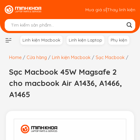
Skip
|
Mua giá sỉ
Thay linh kiện
to
content
Linh kiện Macbook
Linh kiện Laptop
Phụ kiện
Home
/
Cửa hàng
/
Linh kiện Macbook
/
Sạc Macbook
/
Sạc Macbook 45W Magsafe 2
cho macbook Air A1436, A1466,
A1465