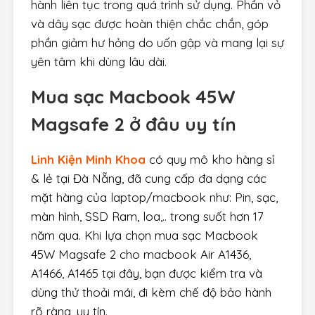
hành liên tục trong quá trình sử dụng. Phần vỏ
và dây sạc được hoàn thiện chắc chắn, góp
phần giảm hư hỏng do uốn gập và mang lại sự
yên tâm khi dùng lâu dài.
Mua
sạc Macbook 45W
Magsafe 2
ở đâu uy tín
Linh Kiện Minh Khoa
có quy mô kho hàng sỉ
& lẻ tại Đà Nẵng, đã cung cấp đa dạng các
mặt hàng của laptop/macbook như: Pin, sạc,
màn hình, SSD Ram, loa,.. trong suốt hơn 17
năm qua. Khi lựa chọn mua sạc Macbook
45W Magsafe 2 cho macbook Air A1436,
A1466, A1465 tại đây, bạn được kiểm tra và
dùng thử thoải mái, đi kèm chế độ bảo hành
rõ ràng, uy tín.