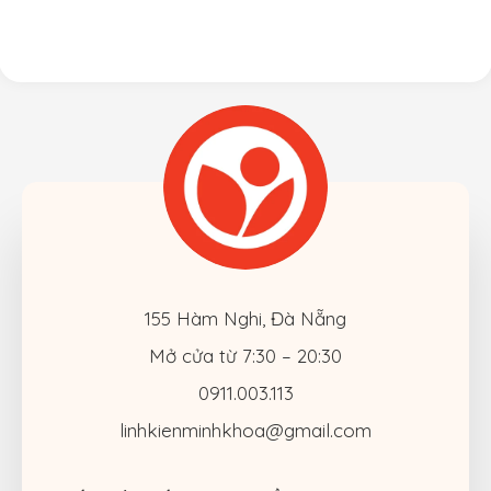
zin
MB991 MC374 MC375
MC700 MD101 MD102
– A1278
155 Hàm Nghi, Đà Nẵng
Mở cửa từ 7:30 – 20:30
0911.003.113
linhkienminhkhoa@gmail.com