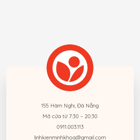
155 Hàm Nghi, Đà Nẵng
Mở cửa từ 7:30 – 20:30
0911.003.113
linhkienminhkhoa@gmail.com