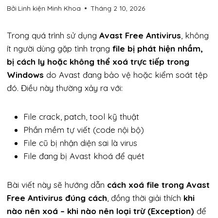
Bởi
Linh kiện Minh Khoa
Tháng 2 10, 2026
Trong quá trình sử dụng
Avast Free Antivirus
, không
ít người dùng gặp tình trạng
file bị phát hiện nhầm,
bị cách ly hoặc không thể xoá trực tiếp trong
Windows
do Avast đang bảo vệ hoặc kiểm soát tệp
đó. Điều này thường xảy ra với:
File crack, patch, tool kỹ thuật
Phần mềm tự viết (code nội bộ)
File cũ bị nhận diện sai là virus
File đang bị Avast khoá để quét
Bài viết này sẽ hướng dẫn
cách xoá file trong Avast
Free Antivirus đúng cách
, đồng thời giải thích
khi
nào nên xoá – khi nào nên loại trừ (Exception)
để