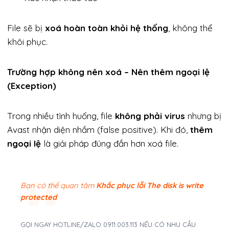
File sẽ bị
xoá hoàn toàn khỏi hệ thống
, không thể
khôi phục.
Trường hợp không nên xoá – Nên thêm ngoại lệ
(Exception)
Trong nhiều tình huống, file
không phải virus
nhưng bị
Avast nhận diện nhầm (false positive). Khi đó,
thêm
ngoại lệ
là giải pháp đúng đắn hơn xoá file.
Bạn có thể quan tâm
Khắc phục lỗi The disk is write
protected
GỌI NGAY HOTLINE/ZALO 0911.003.113 NẾU CÓ NHU CẦU