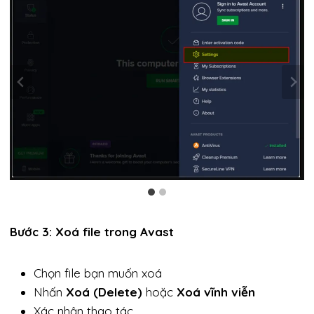
Bước 3: Xoá file trong Avast
Chọn file bạn muốn xoá
Nhấn
Xoá (Delete)
hoặc
Xoá vĩnh viễn
Xác nhận thao tác