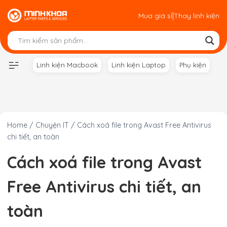
Skip
|
Mua giá sỉ
Thay linh kiện
to
content
Linh kiện Macbook
Linh kiện Laptop
Phụ kiện
Home
/
Chuyện IT
/
Cách xoá file trong Avast Free Antivirus
chi tiết, an toàn
Cách xoá file trong Avast
Free Antivirus chi tiết, an
toàn