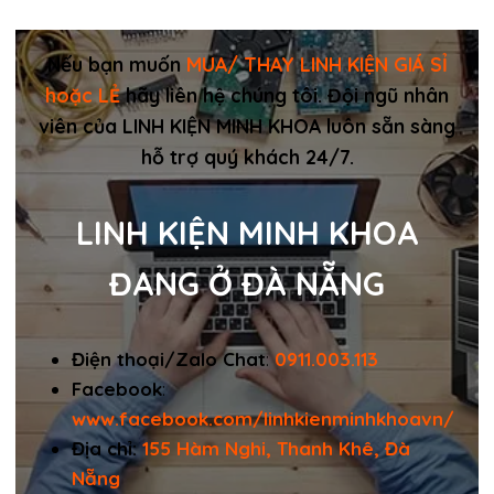
Nếu bạn muốn
MUA/ THAY LINH KIỆN GIÁ SỈ
hoặc LẺ
hãy liên hệ chúng tôi. Đội ngũ nhân
viên của LINH KIỆN MINH KHOA luôn sẵn sàng
hỗ trợ quý khách 24/7.
LINH KIỆN MINH KHOA
ĐANG Ở ĐÀ NẴNG
Điện thoại/Zalo Chat
:
0911.003.113
Facebook
:
www.facebook.com/linhkienminhkhoavn/
Địa chỉ:
155 Hàm Nghi, Thanh Khê, Đà
Nẵng