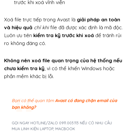
trước khi xoá vĩnh viễn
Xoá file trực tiếp trong Avast là
giải pháp an toàn
và hiệu quả
chỉ khi
file đã được xác định là mã độc.
Luôn ưu tiên
kiểm tra kỹ trước khi xoá
để tránh rủi
ro không đáng có.
Không nên xoá file quan trọng của hệ thống nếu
chưa kiểm tra kỹ
, vì có thể khiến Windows hoặc
phần mềm khác bị lỗi.
Bạn có thể quan tâm
Avast có đang chặn email của
bạn không?
GỌI NGAY HOTLINE/ZALO 0911.003.113 NẾU CÓ NHU CẦU
MUA LINH KIỆN LAPTOP, MACBOOK