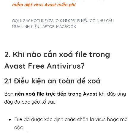
mềm diệt virus Avast miễn phí
GỌI NGAY HOTLINE/ZALO 0911.003.113 NẾU CÓ NHU CẦU
MUA LINH KIỆN LAPTOP, MACBOOK
2. Khi nào cần xoá file trong
Avast Free Antivirus?
2.1 Điều kiện an toàn để xoá
Bạn
nên xoá file trực tiếp trong Avast
khi đáp ứng
đầy đủ các yếu tố sau:
File đã được xác định chắc chắn là virus hoặc mã
độc