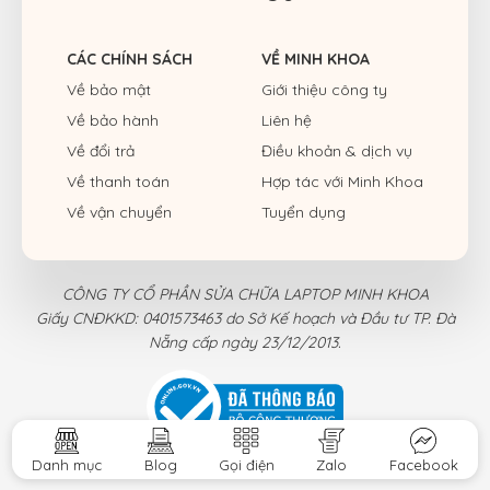
CÁC CHÍNH SÁCH
VỀ MINH KHOA
Về bảo mật
Giới thiệu công ty
Về bảo hành
Liên hệ
Về đổi trả
Điều khoản & dịch vụ
Về thanh toán
Hợp tác với Minh Khoa
Về vận chuyển
Tuyển dụng
CÔNG TY CỔ PHẦN SỬA CHỮA LAPTOP MINH KHOA
Giấy CNĐKKD: 0401573463 do Sở Kế hoạch và Đầu tư TP. Đà
Nẵng cấp ngày 23/12/2013.
Danh mục
Blog
Gọi điện
Zalo
Facebook