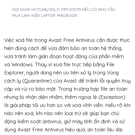
GỌI NGAY HOTLINE/ZALO 0911.003.113 NẾU CÓ NHU CẦU
MUA LINH KIỆN LAPTOP, MACBOOK
Việc xoá file trong Avast Free Antivirus cần được thực
hiện đúng cách để vừa đảm bảo an toàn hệ thống,
vừa tránh làm gián đoạn hoạt động của phần mềm
và Windows. Thay vì xoá file trực tiếp bằng File
Explorer, người dùng nên ưu tiên xử lý trong Vùng
cách ly (Quarantine) của Avast để tránh lỗi quyền truy
cập và rủi ro bảo mật. Trong trường hợp file an toàn
nhưng bị nhận diện nhầm, thêm ngoại lệ (Exception)
là giải pháp tối ưu hơn so với xoá vĩnh viễn. Hiểu rõ khi
nào nên xoá, khi nào nên loại trừ sẽ giúp bạn chủ
động kiểm soát antivirus, giữ máy tính ổn định và sử
dụng Avast Free Antivirus hiệu quả, an toàn lâu dài.