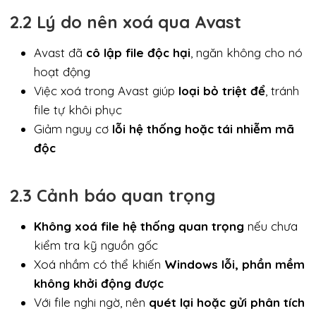
2.2 Lý do nên xoá qua Avast
Avast đã
cô lập file độc hại
, ngăn không cho nó
hoạt động
Việc xoá trong Avast giúp
loại bỏ triệt để
, tránh
file tự khôi phục
Giảm nguy cơ
lỗi hệ thống hoặc tái nhiễm mã
độc
2.3 Cảnh báo quan trọng
Không xoá file hệ thống quan trọng
nếu chưa
kiểm tra kỹ nguồn gốc
Xoá nhầm có thể khiến
Windows lỗi, phần mềm
không khởi động được
Với file nghi ngờ, nên
quét lại hoặc gửi phân tích