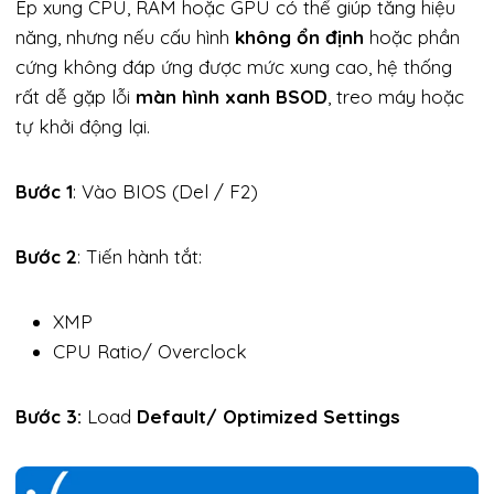
Ép xung CPU, RAM hoặc GPU có thể giúp tăng hiệu
năng, nhưng nếu cấu hình
không ổn định
hoặc phần
cứng không đáp ứng được mức xung cao, hệ thống
rất dễ gặp lỗi
màn hình xanh BSOD
, treo máy hoặc
tự khởi động lại.
Bước 1
: Vào BIOS (Del / F2)
Bước 2
: Tiến hành tắt:
XMP
CPU Ratio/ Overclock
Bước 3:
Load
Default/ Optimized Settings