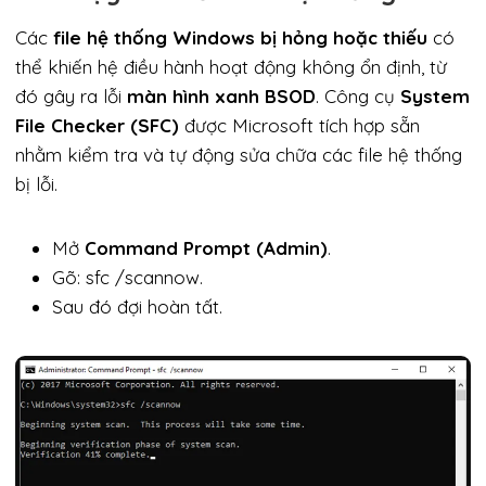
Các
file hệ thống Windows bị hỏng hoặc thiếu
có
thể khiến hệ điều hành hoạt động không ổn định, từ
đó gây ra lỗi
màn hình xanh BSOD
. Công cụ
System
File Checker (SFC)
được Microsoft tích hợp sẵn
nhằm kiểm tra và tự động sửa chữa các file hệ thống
bị lỗi.
Mở
Command Prompt (Admin)
.
Gõ: sfc /scannow.
Sau đó đợi hoàn tất.