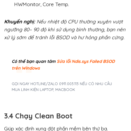
HWMonitor, Core Temp.
Khuyến nghị:
Nếu nhiệt độ CPU thường xuyên vượt
ngưỡng 80– 90 độ khi sử dụng bình thường, bạn nên
xử lý sớm để tránh lỗi BSOD và hư hỏng phần cứng.
Có thể bạn quan tâm
Sửa lỗi Ndis.sys Failed BSOD
trên Windows
GỌI NGAY HOTLINE/ZALO 0911.003.113 NẾU CÓ NHU CẦU
MUA LINH KIỆN LAPTOP, MACBOOK
3.4 Chạy Clean Boot
Giúp xác định xung đột phần mềm bên thứ ba.