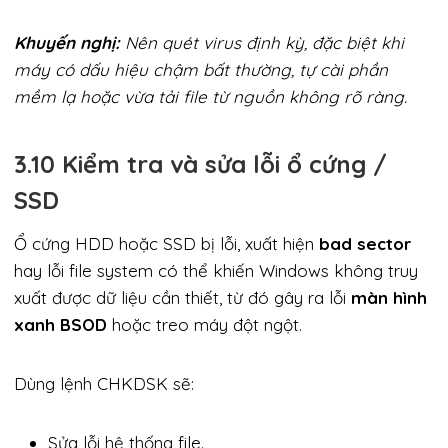
Khuyến nghị:
Nên quét virus định kỳ, đặc biệt khi
máy có dấu hiệu chậm bất thường, tự cài phần
mềm lạ hoặc vừa tải file từ nguồn không rõ ràng.
3.10 Kiểm tra và sửa lỗi ổ cứng /
SSD
Ổ cứng HDD hoặc SSD bị lỗi, xuất hiện
bad sector
hay lỗi file system có thể khiến Windows không truy
xuất được dữ liệu cần thiết, từ đó gây ra lỗi
màn hình
xanh BSOD
hoặc treo máy đột ngột.
Dùng lệnh CHKDSK sẽ:
Sửa lỗi hệ thống file.