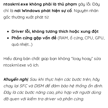
ntoskrnl.exe không phải là thủ phạm
gây lỗi. Đây
chỉ là
nơi Windows phát hiện sự cố
. Nguyên nhân
gốc thường xuất phát từ:
Driver lỗi, không tương thích hoặc xung đột
Phần cứng gặp vấn đề
(RAM, ổ cứng, CPU, GPU,
quá nhiệt…)
Hiểu đúng bản chất giúp bạn không “loay hoay” sửa
ntoskrnl.exe vô ích.
Khuyến nghị
: Sau khi thực hiện các bước trên, hãy
chạy lại SFC và DISM để đảm bảo hệ thống ổn định.
Đây là các bước nâng cao, phù hợp với người dùng
đã quen với kiểm tra driver và phần cứng
.