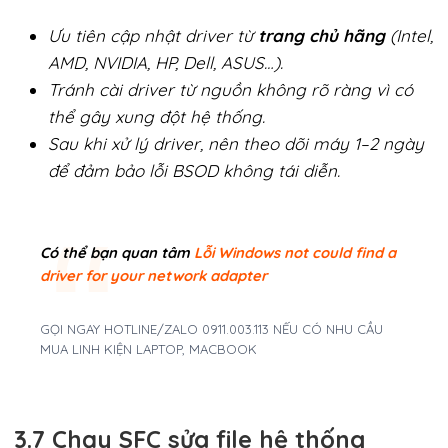
Ưu tiên cập nhật driver từ
trang chủ hãng
(Intel,
AMD, NVIDIA, HP, Dell, ASUS…).
Tránh cài driver từ nguồn không rõ ràng vì có
thể gây xung đột hệ thống.
Sau khi xử lý driver, nên theo dõi máy 1–2 ngày
để đảm bảo lỗi BSOD không tái diễn.
Có thể bạn quan tâm
Lỗi Windows not could find a
driver for your network adapter
GỌI NGAY HOTLINE/ZALO 0911.003.113 NẾU CÓ NHU CẦU
MUA LINH KIỆN LAPTOP, MACBOOK
3.7 Chạy SFC sửa file hệ thống