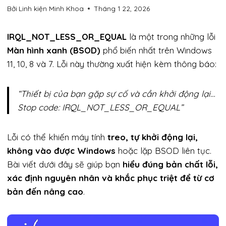
Bởi
Linh kiện Minh Khoa
Tháng 1 22, 2026
IRQL_NOT_LESS_OR_EQUAL
là một trong những lỗi
Màn hình xanh (BSOD)
phổ biến nhất trên Windows
11, 10, 8 và 7. Lỗi này thường xuất hiện kèm thông báo:
“Thiết bị của bạn gặp sự cố và cần khởi động lại…
Stop code: IRQL_NOT_LESS_OR_EQUAL”
Lỗi có thể khiến máy tính
treo, tự khởi động lại,
không vào được Windows
hoặc lặp BSOD liên tục.
Bài viết dưới đây sẽ giúp bạn
hiểu đúng bản chất lỗi,
xác định nguyên nhân và khắc phục triệt để từ cơ
bản đến nâng cao
.