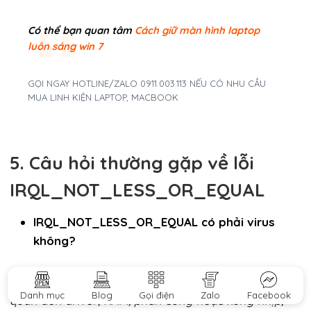
Có thể bạn quan tâm
Cách giữ màn hình laptop
luôn sáng win 7
GỌI NGAY HOTLINE/ZALO 0911.003.113 NẾU CÓ NHU CẦU
MUA LINH KIỆN LAPTOP, MACBOOK
5. Câu hỏi thường gặp về lỗi
IRQL_NOT_LESS_OR_EQUAL
IRQL_NOT_LESS_OR_EQUAL có phải virus
không?
Không phải virus.
Đây là lỗi hệ thống Windows, liên
Danh mục
Blog
Gọi điện
Zalo
Facebook
quan đến driver, RAM, phần cứng hoặc xung nhịp,