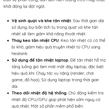
khởi động lại đột ngột.
Vệ sinh quạt và khe tản nhiệt
. Sau thời gian dài
sử dụng, bụi bẩn tích tụ trong quạt và khe tản
nhiệt sẽ làm giảm khả năng thoát nhiệt.
Thay keo tản nhiệt CPU
. Keo tản nhiệt cũ có thể
bị khô, giảm hiệu quả truyền nhiệt từ CPU sang
heatsink.
Sử dụng đế tản nhiệt laptop
. Đế tản nhiệt hỗ trợ
tăng luồng gió làm mát mặt đáy laptop, đặc biệt
hiệu quả khi: Chạy tác vụ nặng (render, chơi
game, đồ họa), Sử dụng laptop trong thời gian
dài.
Theo dõi nhiệt độ hệ thống
. Chủ động kiểm tra
nhiệt độ CPU/GPU giúp phát hiện sớm nguy cơ
quá nhiệt. Một số phần mềm phổ biến: