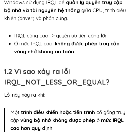
Windows sử dụng IRQL để
quản lý quyền truy cập
bộ nhớ và tài nguyên hệ thống
giữa CPU, trình điều
khiển (driver) và phần cứng.
IRQL càng cao -> quyền ưu tiên càng lớn
Ở mức IRQL cao,
không được phép truy cập
vùng nhớ không an toàn
1.2 Vì sao xảy ra lỗi
IRQL_NOT_LESS_OR_EQUAL?
Lỗi này xảy ra khi:
Một
trình điều khiển hoặc tiến trình
cố gắng truy
cập
vùng bộ nhớ không được phép
ở
mức IRQL
cao hơn quy định