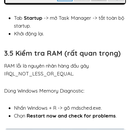
Tab
Startup
-> mở Task Manager -> tắt toàn bộ
startup.
Khởi động lại.
3.5 Kiểm tra RAM (rất quan trọng)
RAM lỗi là nguyên nhân hàng đầu gây
IRQL_NOT_LESS_OR_EQUAL.
Dùng Windows Memory Diagnostic:
Nhấn Windows + R -> gõ mdsched.exe.
Chọn
Restart now and check for problems
.