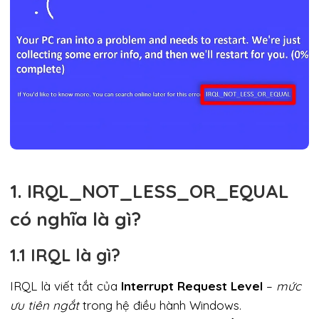
1. IRQL_NOT_LESS_OR_EQUAL
có nghĩa là gì?
1.1 IRQL là gì?
IRQL là viết tắt của
Interrupt Request Level
–
mức
ưu tiên ngắt
trong hệ điều hành Windows.