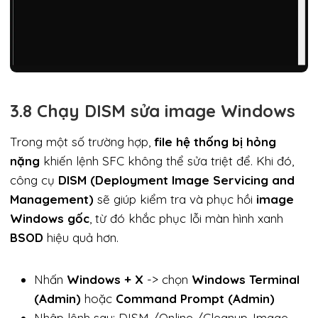
3.8 Chạy DISM sửa image Windows
Trong một số trường hợp,
file hệ thống bị hỏng
nặng
khiến lệnh SFC không thể sửa triệt để. Khi đó,
công cụ
DISM (Deployment Image Servicing and
Management)
sẽ giúp kiểm tra và phục hồi
image
Windows gốc
, từ đó khắc phục lỗi màn hình xanh
BSOD
hiệu quả hơn.
Nhấn
Windows + X
-> chọn
Windows Terminal
(Admin)
hoặc
Command Prompt (Admin)
Nhập lệnh sau: DISM /Online /Cleanup-Image