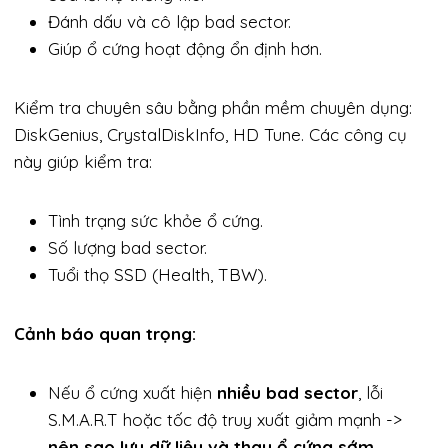
Đánh dấu và cô lập bad sector.
Giúp ổ cứng hoạt động ổn định hơn.
Kiểm tra chuyên sâu bằng phần mềm chuyên dụng:
DiskGenius, CrystalDiskInfo, HD Tune. Các công cụ
này giúp kiểm tra:
Tình trạng sức khỏe ổ cứng.
Số lượng bad sector.
Tuổi thọ SSD (Health, TBW).
Cảnh báo quan trọng:
Nếu ổ cứng xuất hiện
nhiều bad sector
, lỗi
S.M.A.R.T hoặc tốc độ truy xuất giảm mạnh ->
nên sao lưu dữ liệu và thay ổ cứng sớm
.