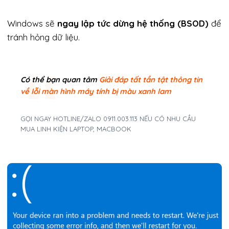
Windows sẽ
ngay lập tức dừng hệ thống (BSOD)
để
tránh hỏng dữ liệu.
Có thể bạn quan tâm
Giải đáp tất tần tật thông tin
về lỗi màn hình máy tính bị màu xanh lam
GỌI NGAY HOTLINE/ZALO 0911.003.113 NẾU CÓ NHU CẦU
MUA LINH KIỆN LAPTOP, MACBOOK