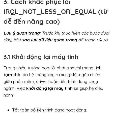
3. Cách khắc phục lỗi
IRQL_NOT_LESS_OR_EQUAL (từ
dễ đến nâng cao)
Lưu ý quan trọng
: Trước khi thực hiện các bước dưới
đây, hãy
sao lưu dữ liệu quan trọng
để tránh rủi ro.
3.1 Khởi động lại máy tính
Trong nhiều trường hợp, lỗi phát sinh chỉ mang tính
tạm thời
do hệ thống xảy ra xung đột ngẫu nhiên
giữa phần mềm, driver hoặc tiến trình đang chạy
ngầm. Việc
khởi động lại máy tính
sẽ giúp hệ điều
hành:
Tắt toàn bộ tiến trình đang hoạt động.