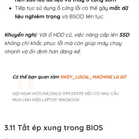
Tiếp tục sử dụng ổ cứng lỗi có thể gây
mất dữ
liệu nghiêm trọng
và BSOD liên tục.
Khuyến nghị:
Với ổ HDD cũ, việc nâng cấp lên
SSD
không chỉ khắc phục lỗi mà còn giúp máy chạy
nhanh và ổn định hơn đáng kể.
Có thể bạn quan tâm
HKEY_LOCAL_MACHINE Là Gì?
GỌI NGAY HOTLINE/ZALO 0911.003.113 NẾU CÓ NHU CẦU
MUA LINH KIỆN LAPTOP, MACBOOK
3.11 Tắt ép xung trong BIOS