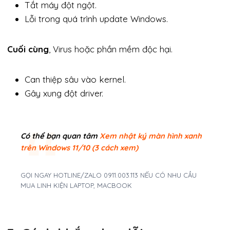
Tắt máy đột ngột.
Lỗi trong quá trình update Windows.
Cuối cùng
, Virus hoặc phần mềm độc hại.
Can thiệp sâu vào kernel.
Gây xung đột driver.
Có thể bạn quan tâm
Xem nhật ký màn hình xanh
trên Windows 11/10 (3 cách xem)
GỌI NGAY HOTLINE/ZALO 0911.003.113 NẾU CÓ NHU CẦU
MUA LINH KIỆN LAPTOP, MACBOOK