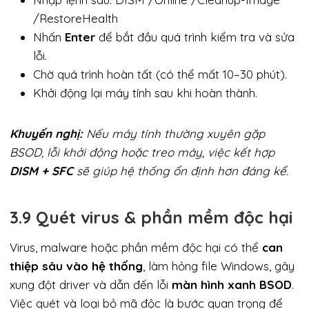
/RestoreHealth
Nhấn
Enter
để bắt đầu quá trình kiểm tra và sửa
lỗi.
Chờ quá trình hoàn tất (có thể mất 10–30 phút).
Khởi động lại máy tính sau khi hoàn thành.
Khuyến nghị:
Nếu máy tính thường xuyên gặp
BSOD, lỗi khởi động hoặc treo máy, việc kết hợp
DISM + SFC
sẽ giúp hệ thống ổn định hơn đáng kể.
3.9 Quét virus & phần mềm độc hại
Virus, malware hoặc phần mềm độc hại có thể
can
thiệp sâu vào hệ thống
, làm hỏng file Windows, gây
xung đột driver và dẫn đến lỗi
màn hình xanh BSOD
.
Việc quét và loại bỏ mã độc là bước quan trọng để