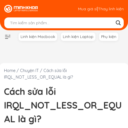
Skip
|
Mua giá sỉ
Thay linh kiện
to
content
Linh kiện Macbook
Linh kiện Laptop
Phụ kiện
Home
/
Chuyện IT
/
Cách sửa lỗi
IRQL_NOT_LESS_OR_EQUAL là gì?
Cách sửa lỗi
IRQL_NOT_LESS_OR_EQU
AL là gì?