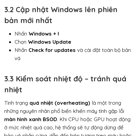
3.2 Cập nhật Windows lên phiên
bản mới nhất
Nhấn
Windows + I
Chọn
Windows Update
Nhấn
Check for updates
và cài đặt toàn bộ bản
vá
3.3 Kiểm soát nhiệt độ – tránh quá
nhiệt
Tình trạng
quá nhiệt (overheating)
là một trong
những nguyên nhân phổ biến khiến máy tính gặp lỗi
màn hình xanh BSOD
. Khi CPU hoặc GPU hoạt động
ở mức nhiệt quá cao, hệ thống sẽ tự động dừng để
bảo vệ phần cứng, dẫn đến hiện tượng treo máy hoặc