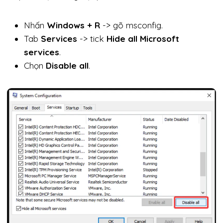
Nhấn
Windows + R
-> gõ msconfig.
Tab
Services
-> tick
Hide all Microsoft
services
.
Chọn
Disable all
.