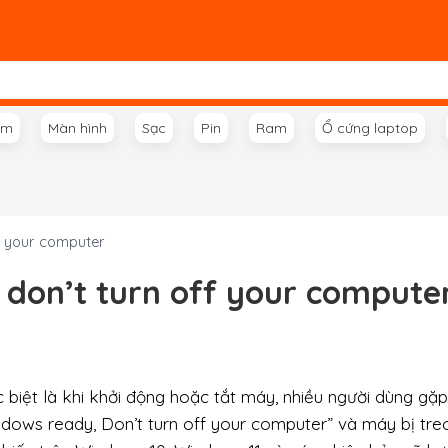
ím
Màn hình
Sạc
Pin
Ram
Ổ cứng laptop
ff your computer
 don’t turn off your compute
biệt là khi khởi động hoặc tắt máy, nhiều người dùng gặp
ndows ready, Don’t turn off your computer” và máy bị tre