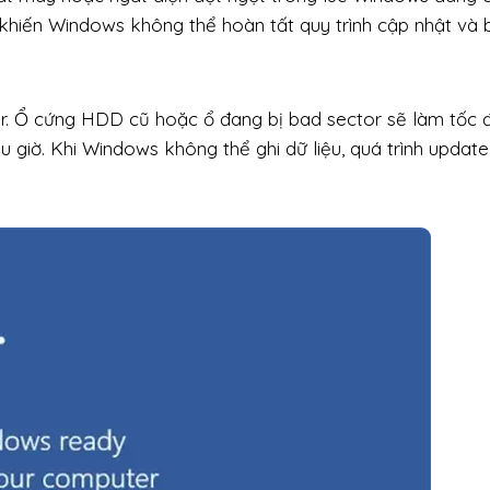
y khiến Windows không thể hoàn tất quy trình cập nhật và 
r. Ổ cứng HDD cũ hoặc ổ đang bị bad sector sẽ làm tốc 
u giờ. Khi Windows không thể ghi dữ liệu, quá trình update