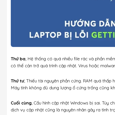
Thứ ba
, Hệ thống có quá nhiều file rác và phần mềm
có thể cản trở quá trình cập nhật. Virus hoặc malwar
Thứ tư
, Thiếu tài nguyên phần cứng. RAM quá thấp 
Máy tính không đủ dung lượng ổ cứng trống cũng khi
Cuối cùng
, Cấu hình cập nhật Windows bị sai. Tùy 
dịch vụ cập nhật cũng là nguyên nhân gây ra tình t