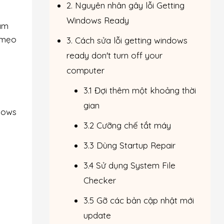
2. Nguyên nhân gây lỗi Getting
Windows Ready
làm
g mẹo
3. Cách sửa lỗi getting windows
ready don't turn off your
computer
3.1 Đợi thêm một khoảng thời
gian
ndows
3.2 Cưỡng chế tắt máy
3.3 Dùng Startup Repair
3.4 Sử dụng System File
Checker
3.5 Gỡ các bản cập nhật mới
update