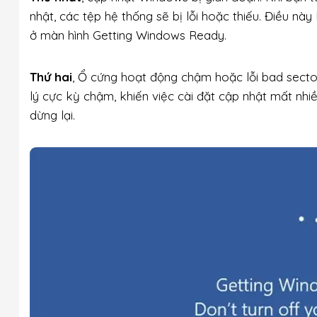
nhật, các tệp hệ thống sẽ bị lỗi hoặc thiếu. Điều nà
ở màn hình Getting Windows Ready.
Thứ hai
, Ổ cứng hoạt động chậm hoặc lỗi bad secto
lý cực kỳ chậm, khiến việc cài đặt cập nhật mất nhiề
dừng lại.