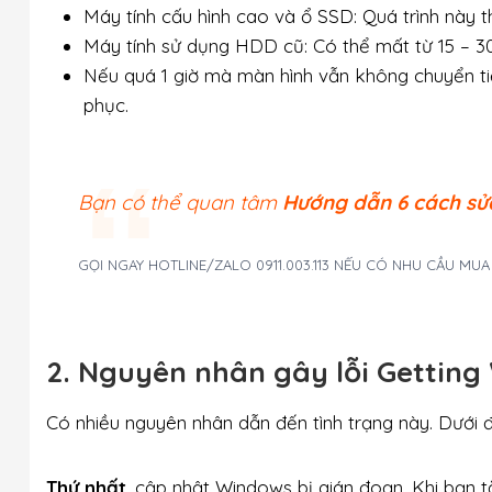
Máy tính cấu hình cao và ổ SSD: Quá trình này t
Máy tính sử dụng HDD cũ: Có thể mất từ 15 – 30
Nếu quá 1 giờ mà màn hình vẫn không chuyển tiế
phục.
Bạn có thể quan tâm
Hướng dẫn 6 cách sửa
GỌI NGAY HOTLINE/ZALO 0911.003.113 NẾU CÓ NHU CẦU MU
2. Nguyên nhân gây lỗi Gettin
Có nhiều nguyên nhân dẫn đến tình trạng này. Dưới 
Thứ nhất
, cập nhật Windows bị gián đoạn. Khi bạn 