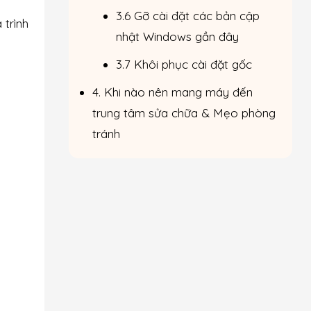
3.6 Gỡ cài đặt các bản cập
 trình
nhật Windows gần đây
3.7 Khôi phục cài đặt gốc
4. Khi nào nên mang máy đến
trung tâm sửa chữa & Mẹo phòng
tránh