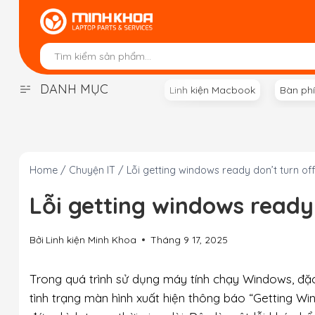
Skip
to
content
DANH MỤC
Linh kiện Macbook
Bàn ph
Home
/
Chuyện IT
/
Lỗi getting windows ready don’t turn o
Lỗi getting windows ready
Bởi
Linh kiện Minh Khoa
Tháng 9 17, 2025
Trong quá trình sử dụng máy tính chạy Windows, đặc 
tình trạng màn hình xuất hiện thông báo “Getting Wi