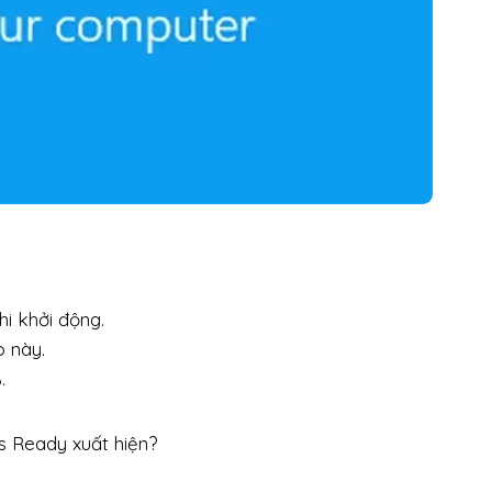
i khởi động.
o này.
.
s Ready xuất hiện?