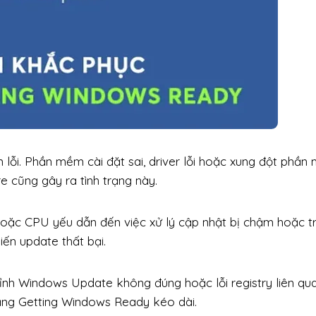
 lỗi. Phần mềm cài đặt sai, driver lỗi hoặc xung đột phầ
e cũng gây ra tình trạng này.
hoặc CPU yếu dẫn đến việc xử lý cập nhật bị chậm hoặc t
ến update thất bại.
chỉnh Windows Update không đúng hoặc lỗi registry liên qu
rạng Getting Windows Ready kéo dài.