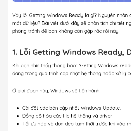
Vậy lỗi Getting Windows Ready là gì? Nguyên nhân 
mất dữ liệu? Bài viết dưới đây sẽ phân tích chi tiế
phòng tránh để bạn không còn gặp rắc rối này.
1. Lỗi Getting Windows Ready, D
Khi bạn nhìn thấy thông báo: “Getting Windows read
đang trong quá trình cập nhật hệ thống hoặc xử lý c
Ở giai đoạn này, Windows sẽ tiến hành:
Cài đặt các bản cập nhật Windows Update.
Đồng bộ hóa các file hệ thống và driver.
Tối ưu hóa và dọn dẹp tạm thời trước khi vào m