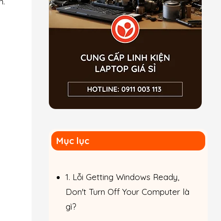
n.
Mục lục
1. Lỗi Getting Windows Ready,
Don't Turn Off Your Computer là
gì?