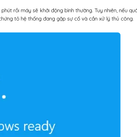
phút rồi máy sẽ khởi động bình thường. Tuy nhiên, nếu quá
chứng tỏ hệ thống đang gặp sự cố và cần xử lý thủ công.