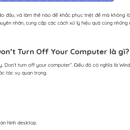
do đâu, và làm thế nào để khắc phục triệt để mà không 
t nguyên nhân, cung cấp các cách xử lý hiệu quả cùng nhữn
on’t Turn Off Your Computer là gì?
y. Don’t turn off your computer”. Điều đó có nghĩa là Wi
ác tác vụ quan trọng.
àn hình desktop.