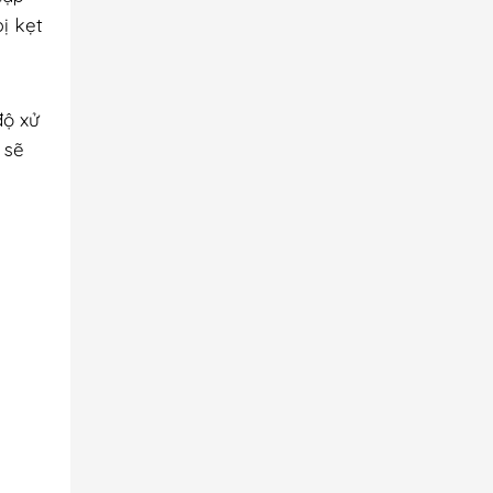
bị kẹt
độ xử
 sẽ