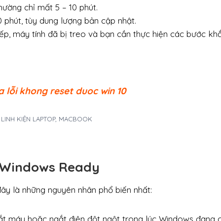
hường chỉ mất 5 – 10 phút.
 phút, tùy dung lượng bản cập nhật.
p, máy tính đã bị treo và bạn cần thực hiện các bước kh
 lỗi khong reset duoc win 10
A LINH KIỆN LAPTOP, MACBOOK
g Windows Ready
đây là những nguyên nhân phổ biến nhất:
tắt máy hoặc ngắt điện đột ngột trong lúc Windows đang 