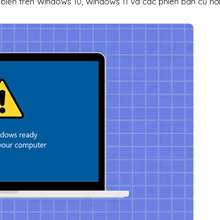
ổ biến trên Windows 10, Windows 11 và các phiên bản cũ hơ