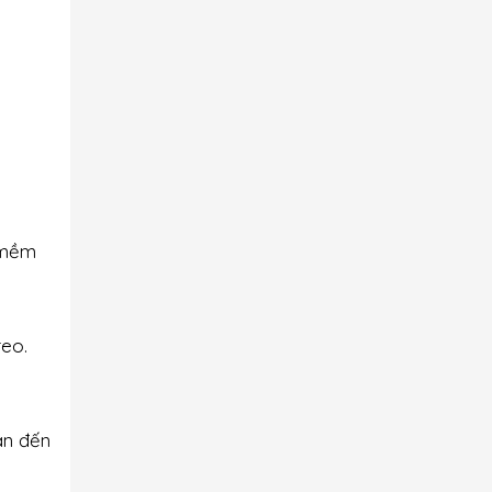
n mềm
reo.
an đến