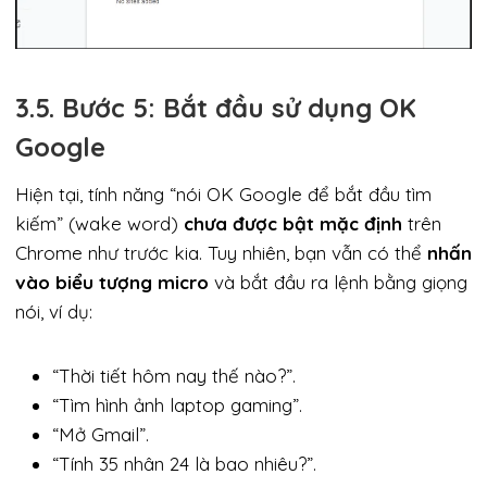
3.5. Bước 5: Bắt đầu sử dụng OK
Google
Hiện tại, tính năng “nói OK Google để bắt đầu tìm
kiếm” (wake word)
chưa được bật mặc định
trên
Chrome như trước kia. Tuy nhiên, bạn vẫn có thể
nhấn
vào biểu tượng micro
và bắt đầu ra lệnh bằng giọng
nói, ví dụ:
“Thời tiết hôm nay thế nào?”.
“Tìm hình ảnh laptop gaming”.
“Mở Gmail”.
“Tính 35 nhân 24 là bao nhiêu?”.