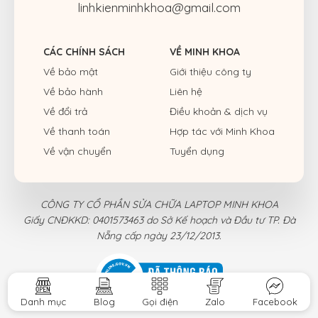
linhkienminhkhoa@gmail.com
CÁC CHÍNH SÁCH
VỀ MINH KHOA
Về bảo mật
Giới thiệu công ty
Về bảo hành
Liên hệ
Về đổi trả
Điều khoản & dịch vụ
Về thanh toán
Hợp tác với Minh Khoa
Về vận chuyển
Tuyển dụng
CÔNG TY CỔ PHẦN SỬA CHỮA LAPTOP MINH KHOA
Giấy CNĐKKD: 0401573463 do Sở Kế hoạch và Đầu tư TP. Đà
Nẵng cấp ngày 23/12/2013.
Danh mục
Blog
Gọi điện
Zalo
Facebook