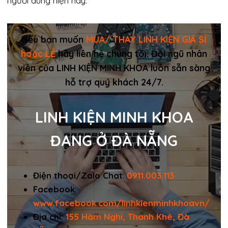
người dùng hiện nay.
Nếu bạn muốn
MUA/ THAY LINH KIỆN GIÁ SỈ
hoặc LẺ
hãy liên hệ chúng tôi. Đội ngũ nhân
viên của LINH KIỆN MINH KHOA luôn sẵn sàng
hỗ trợ quý khách 24/7.
LINH KIỆN MINH KHOA
ĐANG Ở ĐÀ NẴNG
Điện thoại/Zalo Chat
:
0911.003.113
Facebook
:
www.facebook.com/linhkienminhkhoavn/
Địa chỉ:
155 Hàm Nghi, Thanh Khê, Đà