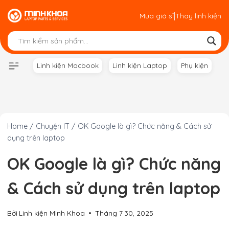
Skip
|
Mua giá sỉ
Thay linh kiện
to
content
Linh kiện Macbook
Linh kiện Laptop
Phụ kiện
Home
/
Chuyện IT
/
OK Google là gì? Chức năng & Cách sử
dụng trên laptop
OK Google là gì? Chức năng
& Cách sử dụng trên laptop
Bởi
Linh kiện Minh Khoa
Tháng 7 30, 2025