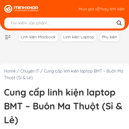
Skip
|
Mua giá sỉ
Thay linh kiện
to
content
Linh kiện Macbook
Linh kiện Laptop
Phụ kiện
Home
/
Chuyện IT
/
Cung cấp linh kiện laptop BMT – Buôn Ma
Thuột (Sỉ & Lẻ)
Cung cấp linh kiện laptop
BMT – Buôn Ma Thuột (Sỉ &
Lẻ)