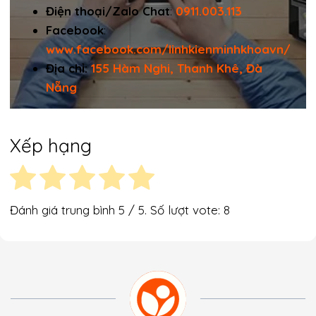
Điện thoại/Zalo Chat
:
0911.003.113
Facebook
:
www.facebook.com/linhkienminhkhoavn/
Địa chỉ:
155 Hàm Nghi, Thanh Khê, Đà
Nẵng
Xếp hạng
Đánh giá trung bình
5
/ 5. Số lượt vote:
8