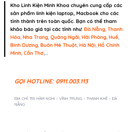
Kho Linh Kiện Minh Khoa chuyên cung cấp các
sản phẩm linh kiện laptop, Macbook cho các
tỉnh thành trên toàn quốc. Bạn có thể tham
khảo báo giá tại các tỉnh như
:
Đà Nẵng
,
Thanh
Hóa
,
Nha Trang
,
Quảng Ngãi
,
Hải Phòng
,
Huế
,
Bình Dương
,
Buôn Mê Thuột
,
Hà Nội
,
Hồ Chính
Minh
,
Cần Thơ
,….
GỌI
HOTLINE: 0911.003.113
ĐỊA CHỈ: 155 HÀM NGHI – VĨNH TRUNG – THANH KHÊ – ĐÀ
NẴNG