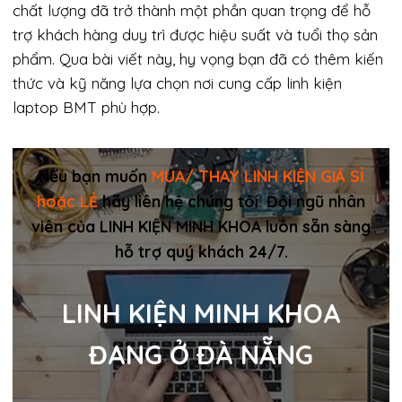
chất lượng đã trở thành một phần quan trọng để hỗ
trợ khách hàng duy trì được hiệu suất và tuổi thọ sản
phẩm. Qua bài viết này, hy vọng bạn đã có thêm kiến
thức và kỹ năng lựa chọn nơi cung cấp linh kiện
laptop BMT phù hợp.
Nếu bạn muốn
MUA/ THAY LINH KIỆN GIÁ SỈ
hoặc LẺ
hãy liên hệ chúng tôi. Đội ngũ nhân
viên của LINH KIỆN MINH KHOA luôn sẵn sàng
hỗ trợ quý khách 24/7.
LINH KIỆN MINH KHOA
ĐANG Ở ĐÀ NẴNG