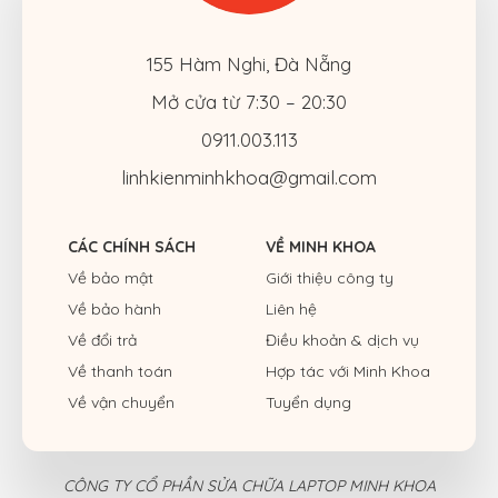
155 Hàm Nghi, Đà Nẵng
Mở cửa từ 7:30 – 20:30
0911.003.113
linhkienminhkhoa@gmail.com
CÁC CHÍNH SÁCH
VỀ MINH KHOA
Về bảo mật
Giới thiệu công ty
Về bảo hành
Liên hệ
Về đổi trả
Điều khoản & dịch vụ
Về thanh toán
Hợp tác với Minh Khoa
Về vận chuyển
Tuyển dụng
CÔNG TY CỔ PHẦN SỬA CHỮA LAPTOP MINH KHOA