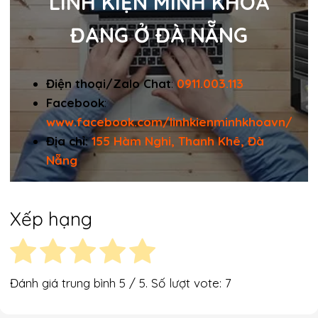
LINH KIỆN MINH KHOA
ĐANG Ở ĐÀ NẴNG
Điện thoại/Zalo Chat
:
0911.003.113
Facebook
:
www.facebook.com/linhkienminhkhoavn/
Địa chỉ:
155 Hàm Nghi, Thanh Khê, Đà
Nẵng
Xếp hạng
Đánh giá trung bình
5
/ 5. Số lượt vote:
7