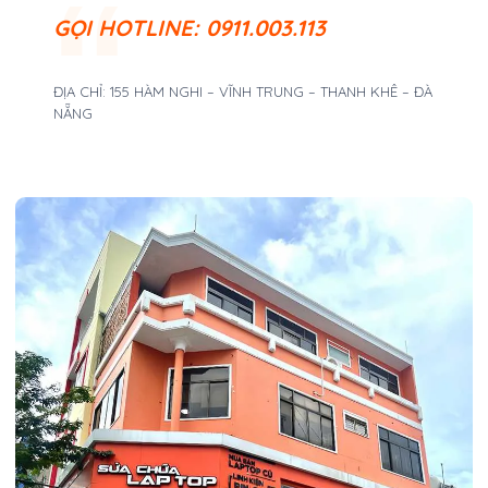
GỌI
HOTLINE: 0911.003.113
ĐỊA CHỈ: 155 HÀM NGHI – VĨNH TRUNG – THANH KHÊ – ĐÀ
NẴNG