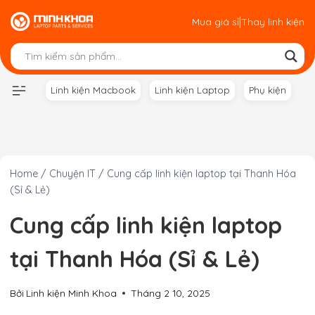
Skip
|
Mua giá sỉ
Thay linh kiện
to
content
Linh kiện Macbook
Linh kiện Laptop
Phụ kiện
Home
/
Chuyện IT
/
Cung cấp linh kiện laptop tại Thanh Hóa
(Sỉ & Lẻ)
Cung cấp linh kiện laptop
tại Thanh Hóa (Sỉ & Lẻ)
Bởi
Linh kiện Minh Khoa
Tháng 2 10, 2025