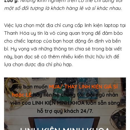
Lưu ý:
Những kinh nghiệm trên có thể chỉ đúng với
một số đối tượng là khách hàng lẻ và sỉ khác nhau.
Việc lựa chọn một địa chỉ cung cấp linh kiện laptop tại
Thanh Hóa uy tín là vô cùng quan trọng để đảm bảo
cho chiếc laptop của bạn hoạt động ổn định và bền
bỉ. Hy vọng với những thông tin chia sẻ trong bài viết
này, bạn đọc sẽ có thêm nhiều kiến thức hữu ích để
lựa chọn được địa chỉ phù hợp.
Nếu bạn muốn
MUA/ THAY LINH KIỆN GIÁ SỈ
hoặc LẺ
hãy liên hệ chúng tôi. Đội ngũ nhân
viên của LINH KIỆN MINH KHOA luôn sẵn sàng
hỗ trợ quý khách 24/7.