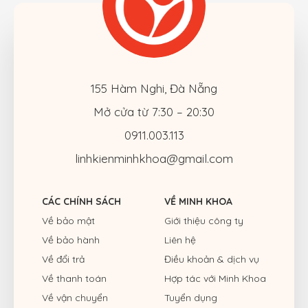
155 Hàm Nghi, Đà Nẵng
Mở cửa từ 7:30 – 20:30
0911.003.113
linhkienminhkhoa@gmail.com
CÁC CHÍNH SÁCH
VỀ MINH KHOA
Về bảo mật
Giới thiệu công ty
Về bảo hành
Liên hệ
Về đổi trả
Điều khoản & dịch vụ
Về thanh toán
Hợp tác với Minh Khoa
Về vận chuyển
Tuyển dụng