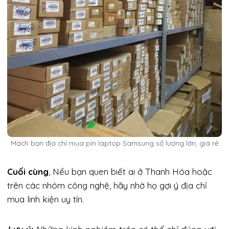
Mách bạn địa chỉ mua pin laptop Samsung số lượng lớn, giá rẻ
Cuối cùng
, Nếu bạn quen biết ai ở Thanh Hóa hoặc
trên các nhóm công nghệ, hãy nhờ họ gợi ý địa chỉ
mua linh kiện uy tín.