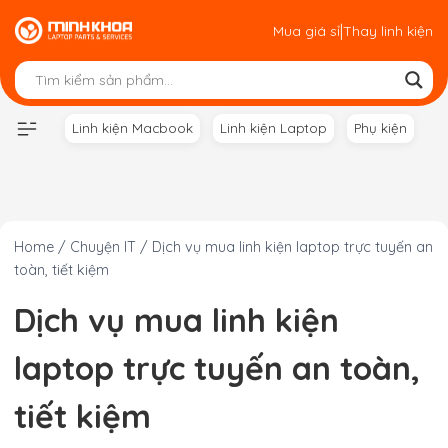
Skip
|
Mua giá sỉ
Thay linh kiện
to
content
Linh kiện Macbook
Linh kiện Laptop
Phụ kiện
Home
/
Chuyện IT
/
Dịch vụ mua linh kiện laptop trực tuyến an
toàn, tiết kiệm
Dịch vụ mua linh kiện
laptop trực tuyến an toàn,
tiết kiệm