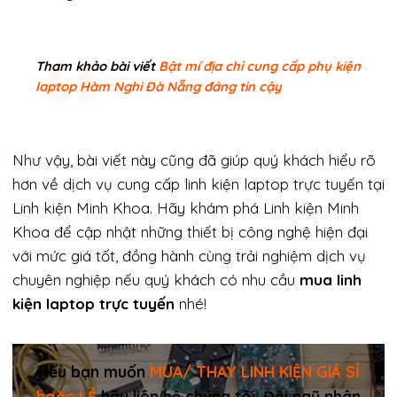
Tham khảo bài viết
Bật mí địa chỉ cung cấp phụ kiện
laptop Hàm Nghi Đà Nẵng đáng tin cậy
Như vậy, bài viết này cũng đã giúp quý khách hiểu rõ
hơn về dịch vụ cung cấp linh kiện laptop trực tuyến tại
Linh kiện Minh Khoa. Hãy khám phá Linh kiện Minh
Khoa để cập nhật những thiết bị công nghệ hiện đại
với mức giá tốt, đồng hành cùng trải nghiệm dịch vụ
chuyên nghiệp nếu quý khách có nhu cầu
mua linh
kiện laptop trực tuyến
nhé!
Nếu bạn muốn
MUA/ THAY LINH KIỆN GIÁ SỈ
hoặc LẺ
hãy liên hệ chúng tôi. Đội ngũ nhân