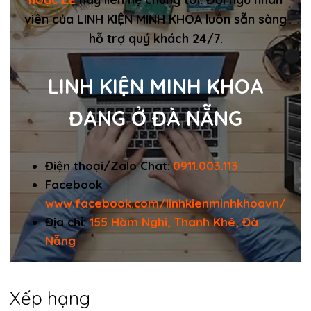
viên của LINH KIỆN MINH KHOA luôn sẵn sàng
hỗ trợ quý khách 24/7.
LINH KIỆN MINH KHOA
ĐANG Ở ĐÀ NẴNG
Điện thoại/Zalo Chat
:
0911.003.113
Facebook
:
www.facebook.com/linhkienminhkhoavn/
Địa chỉ:
155 Hàm Nghi, Thanh Khê, Đà
Nẵng
Xếp hạng