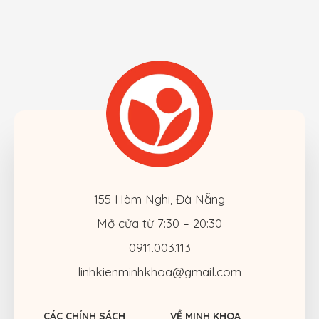
155 Hàm Nghi, Đà Nẵng
Mở cửa từ 7:30 – 20:30
0911.003.113
linhkienminhkhoa@gmail.com
CÁC CHÍNH SÁCH
VỀ MINH KHOA