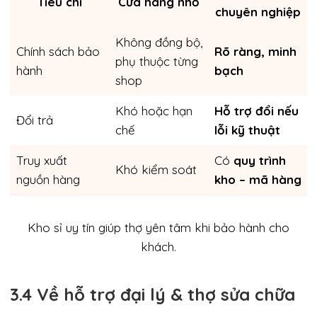
Tiêu chí
Cửa hàng nhỏ
chuyên nghiệp
Không đồng bộ,
Chính sách bảo
Rõ ràng, minh
phụ thuộc từng
hành
bạch
shop
Khó hoặc hạn
Hỗ trợ đổi nếu
Đổi trả
chế
lỗi kỹ thuật
Truy xuất
Có
quy trình
Khó kiểm soát
nguồn hàng
kho – mã hàng
Kho sỉ uy tín giúp thợ yên tâm khi bảo hành cho
khách.
3.4 Về hỗ trợ đại lý & thợ sửa chữa