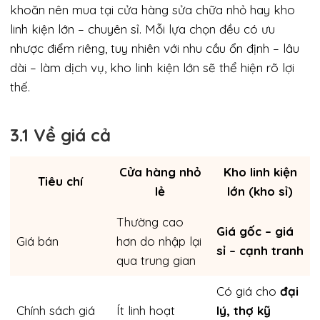
khoăn nên mua tại cửa hàng sửa chữa nhỏ hay kho
linh kiện lớn – chuyên sỉ. Mỗi lựa chọn đều có ưu
nhược điểm riêng, tuy nhiên với nhu cầu ổn định – lâu
dài – làm dịch vụ, kho linh kiện lớn sẽ thể hiện rõ lợi
thế.
3.1 Về giá cả
Cửa hàng nhỏ
Kho linh kiện
Tiêu chí
lẻ
lớn (kho sỉ)
Thường cao
Giá gốc – giá
Giá bán
hơn do nhập lại
sỉ – cạnh tranh
qua trung gian
Có giá cho
đại
Chính sách giá
Ít linh hoạt
lý, thợ kỹ