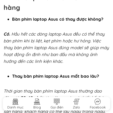
hàng
Bàn phím laptop Asus có thay được không?
Có.
Hầu hết các dòng laptop Asus đều có thể thay
bàn phím khi bị liệt, kẹt phím hoặc hư hỏng. Việc
thay bàn phím laptop Asus đúng model sẽ giúp máy
hoạt động ổn định như ban đầu mà không ảnh
hưởng đến các linh kiện khác.
Thay bàn phím laptop Asus mất bao lâu?
Thời gian thay bàn phím laptop Asus thường dao
động từ
30–60 phút
, tùy dòng máy và thiết kế (bàn
phím liền khung hay rời). Với các model phổ biến có
Danh mục
Blog
Gọi điện
Zalo
Facebook
sẵn hàng, khách hàng có thể lấy ngay trong ngày.