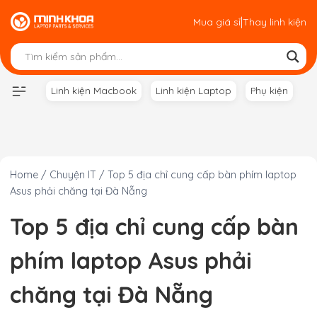
Skip
|
Mua giá sỉ
Thay linh kiện
to
content
Linh kiện Macbook
Linh kiện Laptop
Phụ kiện
Home
/
Chuyện IT
/
Top 5 địa chỉ cung cấp bàn phím laptop
Asus phải chăng tại Đà Nẵng
Top 5 địa chỉ cung cấp bàn
phím laptop Asus phải
chăng tại Đà Nẵng