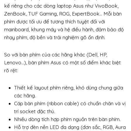
kế riêng cho các dòng laptop Asus như VivoBook,
ZenBook, TUF Gaming, ROG, ExpertBook… Mỗi bàn
phím được tối ưu để tương thích tuyệt đối với
mainboard, khung máy và hệ điều hành, đảm bảo độ
nhạy phím, độ bền và trải nghiệm gõ ổn định.
So với bàn phím của các hãng khác (Dell, HP,
Lenovo…), bàn phím Asus có một số điểm khác biệt
rõ rệt:
Thiết kế layout phím riêng, khó dùng chung giữa
các hãng.
Cáp bàn phím (ribbon cable) có chuẩn chân và vị
trí socket đặc thù.
Nhiều dòng tích hợp phím nguồn trên bàn phím.
Hỗ trợ đèn nền LED đa dạng (đơn sắc, RGB, Aura