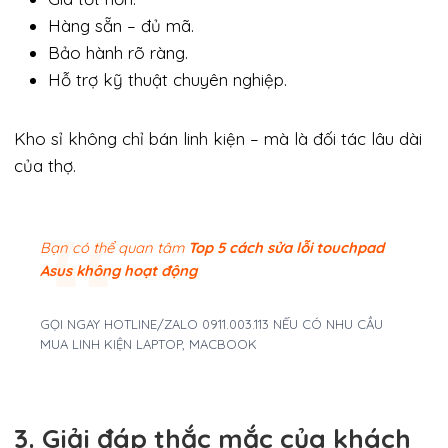
Hàng sẵn – đủ mã.
Bảo hành rõ ràng.
Hỗ trợ kỹ thuật chuyên nghiệp.
Kho sỉ không chỉ bán linh kiện – mà là đối tác lâu dài
của thợ.
Bạn có thể quan tâm
Top 5 cách sửa lỗi touchpad
Asus không hoạt động
GỌI NGAY HOTLINE/ZALO 0911.003.113 NẾU CÓ NHU CẦU
MUA LINH KIỆN LAPTOP, MACBOOK
3. Giải đáp thắc mắc của khách