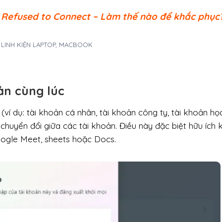
 Refused to Connect – Làm thế nào để khắc phục
A LINH KIỆN LAPTOP, MACBOOK
oản cùng lúc
ví dụ: tài khoản cá nhân, tài khoản công ty, tài khoản học
chuyển đổi giữa các tài khoản. Điều này đặc biệt hữu ích 
oogle Meet, sheets hoặc Docs.