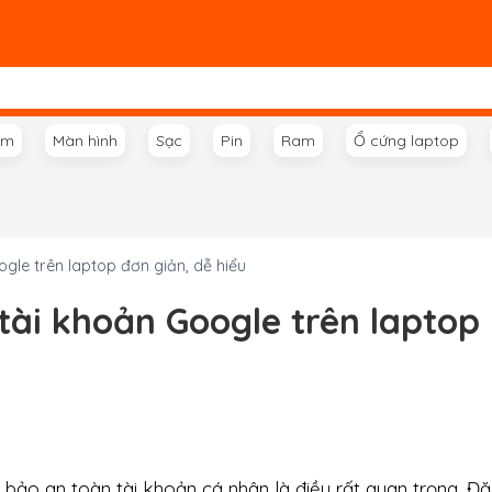
ím
Màn hình
Sạc
Pin
Ram
Ổ cứng laptop
le trên laptop đơn giản, dễ hiểu
ài khoản Google trên laptop
 bảo an toàn tài khoản cá nhân là điều rất quan trọng. Đặ