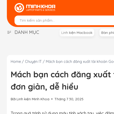
Skip
to
content
DANH MỤC
Linh kiện Macbook
Bàn ph
Home
/
Chuyện IT
/
Mách bạn cách đăng xuất tài khoản Goog
Mách bạn cách đăng xuất t
đơn giản, dễ hiểu
Bởi
Linh kiện Minh Khoa
Tháng 7 30, 2025
Trong quá trình sử dụng máy tính xách tay, việc đảm