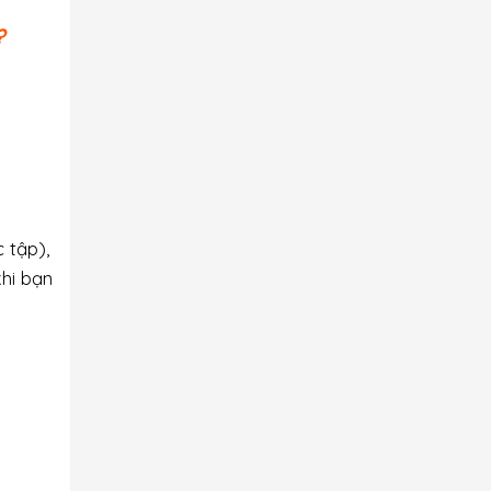
?
 tập),
khi bạn