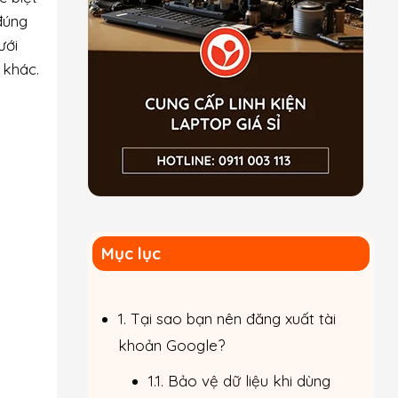
úng
ưới
 khác.
Mục lục
1. Tại sao bạn nên đăng xuất tài
khoản Google?
1.1. Bảo vệ dữ liệu khi dùng