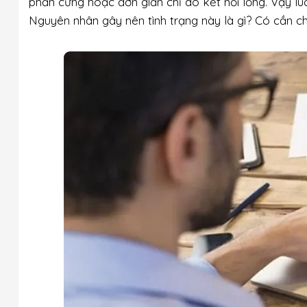
phần cứng hoặc đơn giản chỉ do kết nối lỏng. Vậy lú
Nguyên nhân gây nên tình trạng này là gì? Có cần c