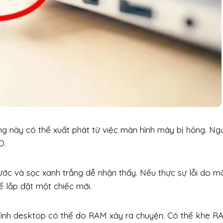
rạng này có thể xuất phát từ việc màn hình máy bị hỏng. Ng
D.
xước và sọc xanh trắng dễ nhận thấy. Nếu thực sự lỗi do m
để lắp đặt một chiếc mới.
 hình desktop có thể do RAM xảy ra chuyện. Có thể khe R