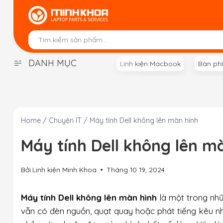
Skip
to
content
DANH MỤC
Linh kiện Macbook
Bàn ph
Home
/
Chuyện IT
/
Máy tính Dell không lên màn hình
Máy tính Dell không lên m
Bởi
Linh kiện Minh Khoa
Tháng 10 19, 2024
Máy tính Dell không lên màn hình
là một trong nhữ
vẫn có đèn nguồn, quạt quay hoặc phát tiếng kêu n