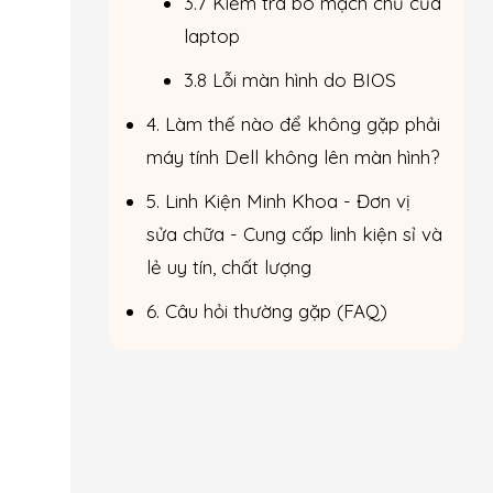
3.7 Kiểm tra bo mạch chủ của
laptop
3.8 Lỗi màn hình do BIOS
4. Làm thế nào để không gặp phải
máy tính Dell không lên màn hình?
5. Linh Kiện Minh Khoa - Đơn vị
sửa chữa - Cung cấp linh kiện sỉ và
lẻ uy tín, chất lượng
6. Câu hỏi thường gặp (FAQ)