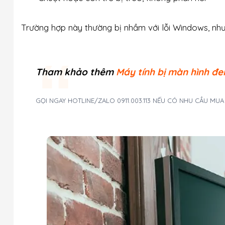
Trường hợp này thường bị nhầm với lỗi Windows, nh
Tham khảo thêm
Máy tính bị màn hình đ
GỌI NGAY HOTLINE/ZALO 0911.003.113 NẾU CÓ NHU CẦU MU