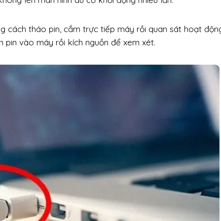
ng cách tháo pin, cắm trực tiếp máy rồi quan sát hoạt độn
ắn pin vào máy rồi kích nguồn để xem xét.