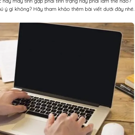
c này máy tính gặp phải tình trạng này phải làm thế nào?
hú ý gì không? Hãy tham khảo thêm bài viết dưới đây nhé.