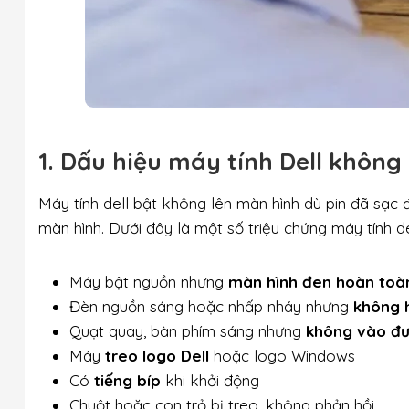
1. Dấu hiệu máy tính Dell không
Máy tính dell bật không lên màn hình dù pin đã sạc
màn hình. Dưới đây là một số triệu chứng máy tính d
Máy bật nguồn nhưng
màn hình đen hoàn toà
Đèn nguồn sáng hoặc nhấp nháy nhưng
không h
Quạt quay, bàn phím sáng nhưng
không vào đ
Máy
treo logo Dell
hoặc logo Windows
Có
tiếng bíp
khi khởi động
Chuột hoặc con trỏ bị treo, không phản hồi