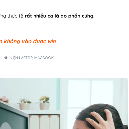
ưng thực tế
rất nhiều ca là do phần cứng
.
en không vào được win
A LINH KIỆN LAPTOP, MACBOOK