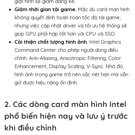
giật hình sẽ giảm đáng kể.
Giảm thời gian tải game
. Mặc dù card màn hình
không quyết định hoàn toàn tốc độ tải game,
nhưng việc cập nhật driver và tối ưu hệ thống sẽ
giúp GPU phối hợp tốt hơn với CPU và SSD.
Cải thiện chất lượng hình ảnh
. Intel Graphics
Command Center cho phép người dùng điều
chỉnh: Anti-Aliasing, Anisotropic Filtering, Color
Enhancement, Display Scaling, V-Sync. Nhờ đó,
hình ảnh trong game trở nên sắc nét hơn mà vẫn
giữ được hiệu năng ổn định.
2. Các dòng card màn hình Intel
phổ biến hiện nay và lưu ý trước
khi điều chỉnh