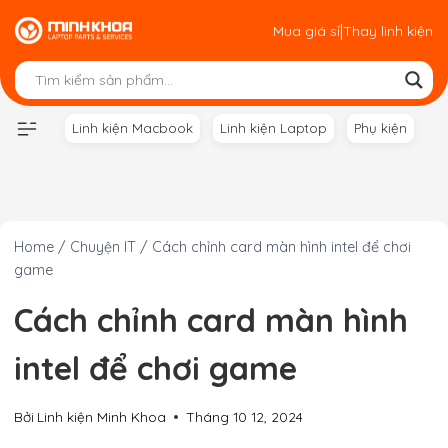
Skip
|
Mua giá sỉ
Thay linh kiện
to
content
Linh kiện Macbook
Linh kiện Laptop
Phụ kiện
Home
/
Chuyện IT
/
Cách chỉnh card màn hình intel để chơi
game
Cách chỉnh card màn hình
intel để chơi game
Bởi
Linh kiện Minh Khoa
Tháng 10 12, 2024