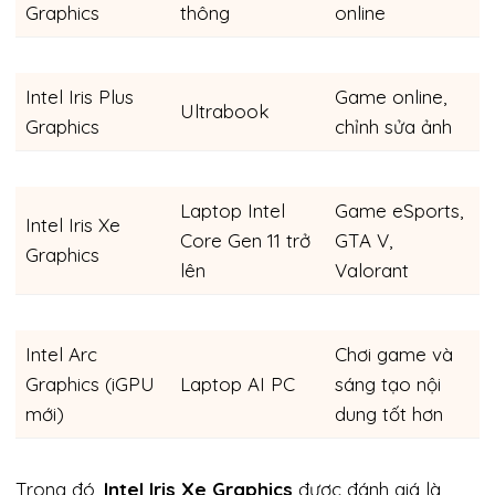
Graphics
thông
online
Intel Iris Plus
Game online,
Ultrabook
Graphics
chỉnh sửa ảnh
Laptop Intel
Game eSports,
Intel Iris Xe
Core Gen 11 trở
GTA V,
Graphics
lên
Valorant
Intel Arc
Chơi game và
Graphics (iGPU
Laptop AI PC
sáng tạo nội
mới)
dung tốt hơn
Trong đó,
Intel Iris Xe Graphics
được đánh giá là