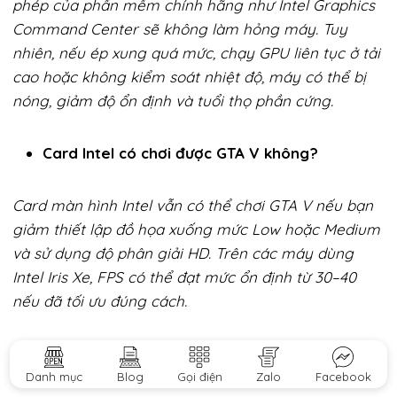
phép của phần mềm chính hãng như Intel Graphics
Command Center sẽ không làm hỏng máy. Tuy
nhiên, nếu ép xung quá mức, chạy GPU liên tục ở tải
cao hoặc không kiểm soát nhiệt độ, máy có thể bị
nóng, giảm độ ổn định và tuổi thọ phần cứng.
Card Intel có chơi được GTA V không?
Card màn hình Intel vẫn có thể chơi GTA V nếu bạn
giảm thiết lập đồ họa xuống mức Low hoặc Medium
và sử dụng độ phân giải HD. Trên các máy dùng
Intel Iris Xe, FPS có thể đạt mức ổn định từ 30–40
nếu đã tối ưu đúng cách.
Khi nào nên nâng cấp card đồ họa rời thay vì
chỉnh card Intel?
Danh mục
Blog
Gọi điện
Zalo
Facebook