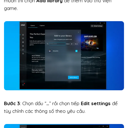
muốn thì chọn
Add library
để thêm vào thư viện
game.
Bước 3
: Chọn dấu “
…
” rồi chọn tiếp
Edit settings
để
tùy chỉnh các thông số theo yêu cầu.