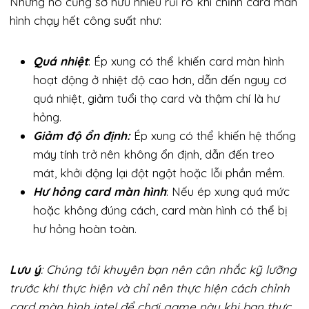
Nhưng nó cũng sở hữu nhiều rủi ro khi chỉnh card màn
hình chạy hết công suất như:
Quá nhiệt
: Ép xung có thể khiến card màn hình
hoạt động ở nhiệt độ cao hơn, dẫn đến nguy cơ
quá nhiệt, giảm tuổi thọ card và thậm chí là hư
hỏng.
Giảm độ ổn định:
Ép xung có thể khiến hệ thống
máy tính trở nên không ổn định, dẫn đến treo
mát, khởi động lại đột ngột hoặc lỗi phần mềm.
Hư hỏng card màn hình
: Nếu ép xung quá mức
hoặc không đúng cách, card màn hình có thể bị
hư hỏng hoàn toàn.
Lưu ý
: Chúng tôi khuyên bạn nên cân nhắc kỹ lưỡng
trước khi thực hiện và chỉ nên thực hiện cách chỉnh
card màn hình intel để chơi game này khi bạn thực