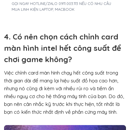
GỌI NGAY HOTLINE/ZALO 0911.003.113 NẾU CÓ NHU CẦU
MUA LINH KIỆN LAPTOP, MACBOOK
4. Có nên chọn cách chỉnh card
màn hình intel hết công suất để
chơi game không?
Việc chỉnh card màn hình chạy hết công suất trong
thời gian dài để mang lại hiệu suất đồ họa cao hơn,
nhưng nó cũng đi kèm với nhiều rủi ro và tiềm ẩn
nhiều nguy cơ cho hệ thống máy tính của bạn. Do đó,
bạn nên cân nhắc kỹ trước khi thực hiện, tốt nhất là
bạn có kiến thức nhất định về phần cứng máy tính.