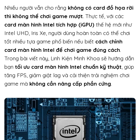
Nhiều người vẫn cho rằng
không có card đồ họa rời
thì không thể chơi game mượt
. Thực tế, với các
card màn hình Intel tích hợp (iGPU)
thế hệ mới như
Intel UHD, Iris Xe, người dùng hoàn toàn có thể chơi
tốt nhiều tựa game phổ biến nếu biết
cách chỉnh
card màn hình Intel để chơi game đúng cách
.
Trong bài viết này, Linh Kiện Minh Khoa sẽ hướng dẫn
bạn
tối ưu card màn hình Intel chuẩn kỹ thuật
, giúp
tăng FPS, giảm giật lag và cải thiện trải nghiệm chơi
game mà
không cần nâng cấp phần cứng
.