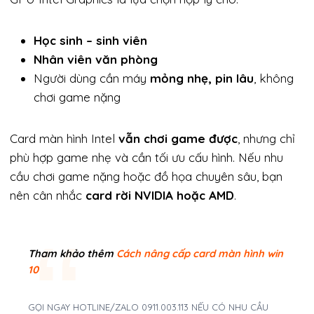
Học sinh – sinh viên
Nhân viên văn phòng
Người dùng cần máy
mỏng nhẹ, pin lâu
, không
chơi game nặng
Card màn hình Intel
vẫn chơi game được
, nhưng chỉ
phù hợp game nhẹ và cần tối ưu cấu hình. Nếu nhu
cầu chơi game nặng hoặc đồ họa chuyên sâu, bạn
nên cân nhắc
card rời NVIDIA hoặc AMD
.
Tham khảo thêm
Cách nâng cấp card màn hình win
10
GỌI NGAY HOTLINE/ZALO 0911.003.113 NẾU CÓ NHU CẦU