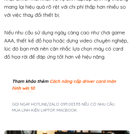
mang lại hiệu quả rõ rệt với chi phí thấp hơn nhiều so
với việc thay đổi thiết bị.
Nếu nhu cầu sử dụng ngày càng cao như chơi game
AAA, thiết kế đồ họa hoặc dựng video chuyên nghiệp,
lúc đó bạn mới nên cân nhắc lựa chọn máy có card
đồ họa rời để đáp ứng tốt hơn về hiệu năng.
Tham khảo thêm
Cách nâng cấp driver card màn
hình win 10
GỌI NGAY HOTLINE/ZALO 0911.003.113 NẾU CÓ NHU CẦU
MUA LINH KIỆN LAPTOP, MACBOOK