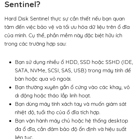
Sentinel?
Hard Disk Sentinel thực sự cần thiết nếu bạn quan
tâm đến việc bảo vệ và tối ưu hóa dữ liệu trên ổ đĩa
của mình. Cụ thể, phần mềm này đặc biệt hữu ích
trong các trường hợp sau:
Bạn sử dụng nhiều ổ HDD, SSD hoặc SSHD (IDE,
SATA, NVMe, SCSI, SAS, USB) trong máy tính để
bàn hoặc qua vỏ ngoài.
Bạn thường xuyên gắn ổ cứng vào các khay, vỏ
di động hoặc tháo lắp linh hoạt.
Bạn dùng máy tính xách tay và muốn giám sát
nhiệt độ, tuổi thọ của ổ đĩa tích hợp.
Bạn vận hành máy chủ hoặc hệ thống desktop
đa ổ đĩa, cần đảm bảo độ ổn định và hiệu suất
liên tục.