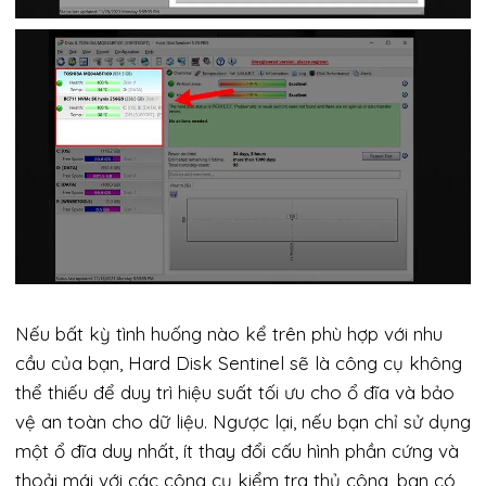
Nếu bất kỳ tình huống nào kể trên phù hợp với nhu
cầu của bạn, Hard Disk Sentinel sẽ là công cụ không
thể thiếu để duy trì hiệu suất tối ưu cho ổ đĩa và bảo
vệ an toàn cho dữ liệu. Ngược lại, nếu bạn chỉ sử dụng
một ổ đĩa duy nhất, ít thay đổi cấu hình phần cứng và
thoải mái với các công cụ kiểm tra thủ công, bạn có