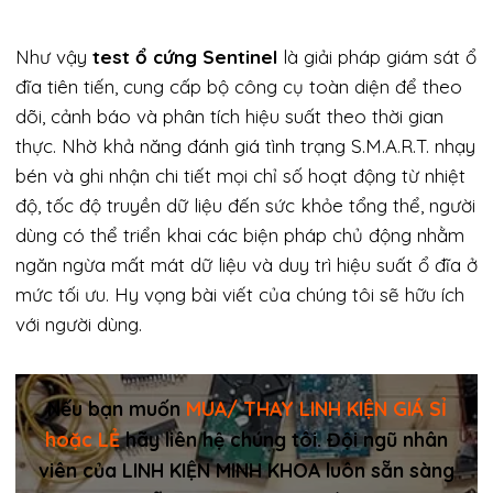
Như vậy
test ổ cứng Sentinel
là giải pháp giám sát ổ
đĩa tiên tiến, cung cấp bộ công cụ toàn diện để theo
dõi, cảnh báo và phân tích hiệu suất theo thời gian
thực. Nhờ khả năng đánh giá tình trạng S.M.A.R.T. nhạy
bén và ghi nhận chi tiết mọi chỉ số hoạt động từ nhiệt
độ, tốc độ truyền dữ liệu đến sức khỏe tổng thể, người
dùng có thể triển khai các biện pháp chủ động nhằm
ngăn ngừa mất mát dữ liệu và duy trì hiệu suất ổ đĩa ở
mức tối ưu. Hy vọng bài viết của chúng tôi sẽ hữu ích
với người dùng.
Nếu bạn muốn
MUA/ THAY LINH KIỆN GIÁ SỈ
hoặc LẺ
hãy liên hệ chúng tôi. Đội ngũ nhân
viên của LINH KIỆN MINH KHOA luôn sẵn sàng