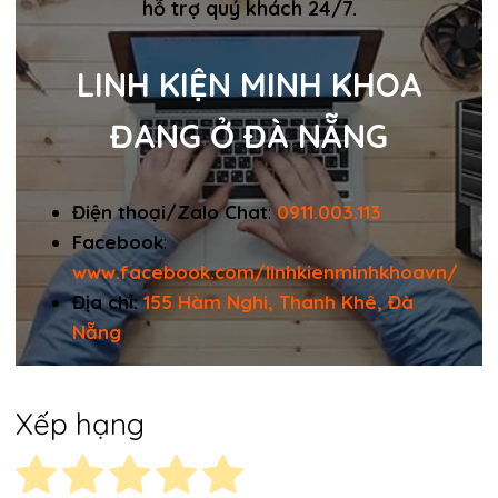
hỗ trợ quý khách 24/7.
LINH KIỆN MINH KHOA
ĐANG Ở ĐÀ NẴNG
Điện thoại/Zalo Chat
:
0911.003.113
Facebook
:
www.facebook.com/linhkienminhkhoavn/
Địa chỉ:
155 Hàm Nghi, Thanh Khê, Đà
Nẵng
Xếp hạng