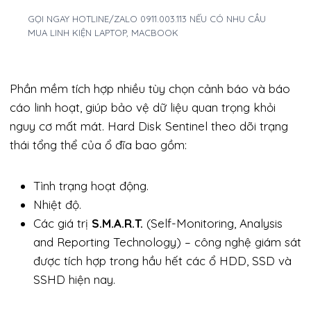
GỌI NGAY HOTLINE/ZALO 0911.003.113 NẾU CÓ NHU CẦU
MUA LINH KIỆN LAPTOP, MACBOOK
Phần mềm tích hợp nhiều tùy chọn cảnh báo và báo
cáo linh hoạt, giúp bảo vệ dữ liệu quan trọng khỏi
nguy cơ mất mát. Hard Disk Sentinel theo dõi trạng
thái tổng thể của ổ đĩa bao gồm:
Tình trạng hoạt động.
Nhiệt độ.
Các giá trị
S.M.A.R.T.
(Self-Monitoring, Analysis
and Reporting Technology) – công nghệ giám sát
được tích hợp trong hầu hết các ổ HDD, SSD và
SSHD hiện nay.