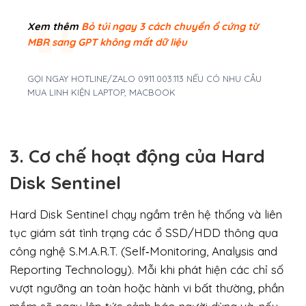
Xem thêm
Bỏ túi ngay 3 cách chuyển ổ cứng từ
MBR sang GPT không mất dữ liệu
GỌI NGAY HOTLINE/ZALO 0911.003.113 NẾU CÓ NHU CẦU
MUA LINH KIỆN LAPTOP, MACBOOK
3. Cơ chế hoạt động của Hard
Disk Sentinel
Hard Disk Sentinel chạy ngầm trên hệ thống và liên
tục giám sát tình trạng các ổ SSD/HDD thông qua
công nghệ S.M.A.R.T. (Self‑Monitoring, Analysis and
Reporting Technology). Mỗi khi phát hiện các chỉ số
vượt ngưỡng an toàn hoặc hành vi bất thường, phần