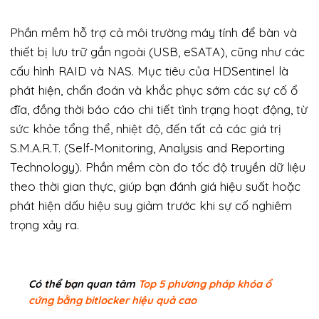
Phần mềm hỗ trợ cả môi trường máy tính để bàn và
thiết bị lưu trữ gắn ngoài (USB, eSATA), cũng như các
cấu hình RAID và NAS. Mục tiêu của HDSentinel là
phát hiện, chẩn đoán và khắc phục sớm các sự cố ổ
đĩa, đồng thời báo cáo chi tiết tình trạng hoạt động, từ
sức khỏe tổng thể, nhiệt độ, đến tất cả các giá trị
S.M.A.R.T. (Self‑Monitoring, Analysis and Reporting
Technology). Phần mềm còn đo tốc độ truyền dữ liệu
theo thời gian thực, giúp bạn đánh giá hiệu suất hoặc
phát hiện dấu hiệu suy giảm trước khi sự cố nghiêm
trọng xảy ra.
Có thể bạn quan tâm
Top 5 phương pháp khóa ổ
cứng bằng bitlocker hiệu quả cao