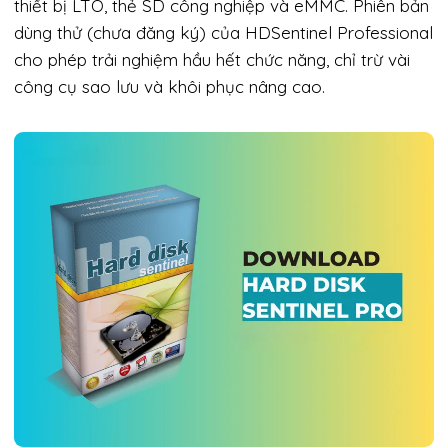
thiết bị LTO, thẻ SD công nghiệp và eMMC. Phiên bản
dùng thử (chưa đăng ký) của HDSentinel Professional
cho phép trải nghiệm hầu hết chức năng, chỉ trừ vài
công cụ sao lưu và khôi phục nâng cao.