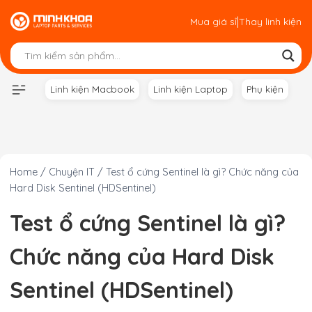
Skip
|
Mua giá sỉ
Thay linh kiện
to
content
Linh kiện Macbook
Linh kiện Laptop
Phụ kiện
Home
/
Chuyện IT
/
Test ổ cứng Sentinel là gì? Chức năng của
Hard Disk Sentinel (HDSentinel)
Test ổ cứng Sentinel là gì?
Chức năng của Hard Disk
Sentinel (HDSentinel)