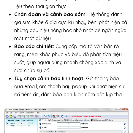
liệu theo thời gian thực.
Chẩn đoán và cảnh báo sớm:
Hệ thống đánh
giá sức khỏe ổ đĩa cực kỳ nhạy bén, phát hiện cả
những dấu hiệu hỏng hóc nhỏ nhất để ngăn ngừa
mất mát dữ liệu.
Báo cáo chi tiết:
Cung cấp mô tả văn bản rõ
ràng, mẹo khắc phục và biểu đồ phân tích hiệu
suất, giúp người dùng nhanh chóng xác định và
sửa chữa sự cố.
Tùy chọn cảnh báo linh hoạt:
Gửi thông báo
qua email, âm thanh hay popup khi phát hiện sự
cố tiềm ẩn, đảm bảo bạn luôn nắm bắt kịp thời.