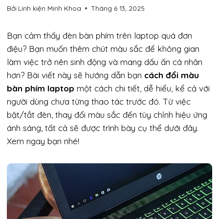
Bởi
Linh kiện Minh Khoa
Tháng 6 13, 2025
Bạn cảm thấy đèn bàn phím trên laptop quá đơn
điệu? Bạn muốn thêm chút màu sắc để không gian
làm việc trở nên sinh động và mang dấu ấn cá nhân
hơn? Bài viết này sẽ hướng dẫn bạn
cách đổi màu
bàn phím laptop
một cách chi tiết, dễ hiểu, kể cả với
người dùng chưa từng thao tác trước đó. Từ việc
bật/tắt đèn, thay đổi màu sắc đến tùy chỉnh hiệu ứng
ánh sáng, tất cả sẽ được trình bày cụ thể dưới đây.
Xem ngay bạn nhé!