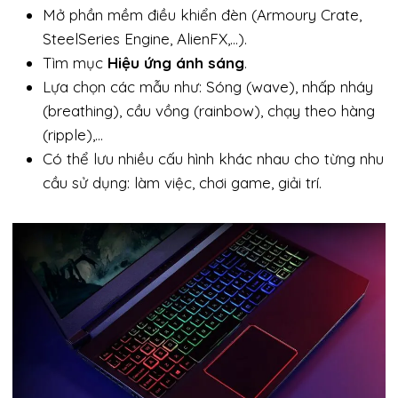
Mở phần mềm điều khiển đèn (Armoury Crate,
SteelSeries Engine, AlienFX,…).
Tìm mục
Hiệu ứng ánh sáng
.
Lựa chọn các mẫu như: Sóng (wave), nhấp nháy
(breathing), cầu vồng (rainbow), chạy theo hàng
(ripple),…
Có thể lưu nhiều cấu hình khác nhau cho từng nhu
cầu sử dụng: làm việc, chơi game, giải trí.