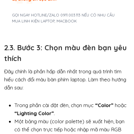
GỌI NGAY HOTLINE/ZALO 0911.003.113 NẾU CÓ NHU CẦU
MUA LINH KIỆN LAPTOP, MACBOOK
2.3. Bước 3: Chọn màu đèn bạn yêu
thích
Đây chính là phần hấp dẫn nhất trong quá trình tìm
hiểu cách đổi màu bàn phím laptop. Làm theo hướng
dẫn sau:
Trong phần cài đặt đèn, chọn mục
“Color”
hoặc
“Lighting Color”
.
Một bảng màu (color palette) sẽ xuất hiện, bạn
có thể chọn trực tiếp hoặc nhập mã màu RGB