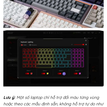
Lưu ý:
Một số laptop chỉ hỗ trợ đổi màu từng vùng
hoặc theo các mẫu định sẵn, không hỗ trợ tự do như