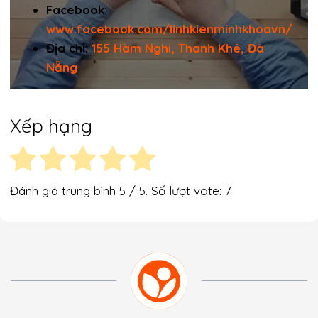
Facebook
:
www.facebook.com/linhkienminhkhoavn/
Địa chỉ:
155 Hàm Nghi, Thanh Khê, Đà
Nẵng
Xếp hạng
Đánh giá trung bình
5
/ 5. Số lượt vote:
7