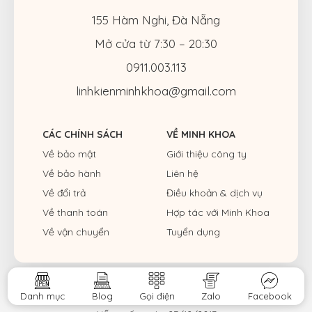
155 Hàm Nghi, Đà Nẵng
Mở cửa từ 7:30 – 20:30
0911.003.113
linhkienminhkhoa@gmail.com
CÁC CHÍNH SÁCH
VỀ MINH KHOA
Về bảo mật
Giới thiệu công ty
Về bảo hành
Liên hệ
Về đổi trả
Điều khoản & dịch vụ
Về thanh toán
Hợp tác với Minh Khoa
Về vận chuyển
Tuyển dụng
CÔNG TY CỔ PHẦN SỬA CHỮA LAPTOP MINH KHOA
Danh mục
Blog
Gọi điện
Zalo
Facebook
Giấy CNĐKKD: 0401573463 do Sở Kế hoạch và Đầu tư TP. Đà