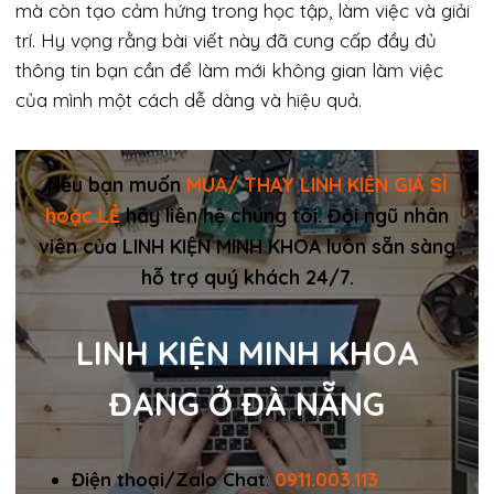
mà còn tạo cảm hứng trong học tập, làm việc và giải
trí. Hy vọng rằng bài viết này đã cung cấp đầy đủ
thông tin bạn cần để làm mới không gian làm việc
của mình một cách dễ dàng và hiệu quả.
Nếu bạn muốn
MUA/ THAY LINH KIỆN GIÁ SỈ
hoặc LẺ
hãy liên hệ chúng tôi. Đội ngũ nhân
viên của LINH KIỆN MINH KHOA luôn sẵn sàng
hỗ trợ quý khách 24/7.
LINH KIỆN MINH KHOA
ĐANG Ở ĐÀ NẴNG
Điện thoại/Zalo Chat
:
0911.003.113