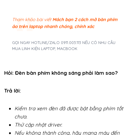
Tham khảo bài viết
Mách bạn 2 cách mở bàn phím
ảo trên laptop nhanh chóng, chính xác
GỌI NGAY HOTLINE/ZALO 0911.003.113 NẾU CÓ NHU CẦU
MUA LINH KIỆN LAPTOP, MACBOOK
Hỏi: Đèn bàn phím không sáng phải làm sao?
Trả lời:
Kiểm tra xem đèn đã được bật bằng phím tắt
chưa.
Thử cập nhật driver.
Nếu không thành công, hãy mang máy đến