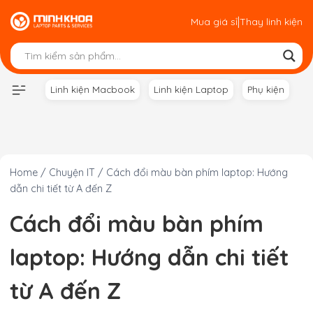
Skip
|
Mua giá sỉ
Thay linh kiện
to
content
Linh kiện Macbook
Linh kiện Laptop
Phụ kiện
Home
/
Chuyện IT
/
Cách đổi màu bàn phím laptop: Hướng
dẫn chi tiết từ A đến Z
Cách đổi màu bàn phím
laptop: Hướng dẫn chi tiết
từ A đến Z