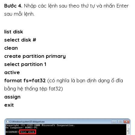
Bước 4.
Nhập các lệnh sau theo thứ tự và nhấn Enter
sau mỗi lệnh.
list disk
select disk #
clean
create partition primary
select partition 1
active
format fs=fat32
(có nghĩa là bạn định dạng ổ đĩa
bằng hệ thống tệp fat32)
assign
exit