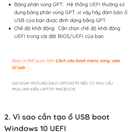
Bảng phân vùng GPT: Hệ thống UEFI thường sử
dụng bảng phân vùng GPT, vì vậy hãy đảm bảo ổ
USB của bạn được định dạng bằng GPT.
Chế độ khởi động: Cần chọn chế độ khởi động
UEFI trong cài đặt BIOS/UEFI của bạn.
Bạn có thể quan tâm
Cách vào boot menu sony vaio
từ usb
GỌI NGAY HOTLINE/ZALO 0911.003.113 NẾU CÓ NHU CẦU
MUA LINH KIỆN LAPTOP, MACBOOK
2. Vì sao cần tạo ổ USB boot
Windows 10 UEFI