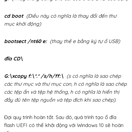
cd boot
(Điều này có nghĩa là thay đổi đến thư
mục khởi động)
bootsect /nt60 e:
(thay thế e bằng ký tự ổ USB)
đĩa CD\
G:\xcopy f:\*.* /s/h/ff:\
(s có nghĩa là sao chép
các thư mục và thư mục con, h có nghĩa là sao chép
các tệp ẩn và tệp hệ thống, h có nghĩa là hiển thị
đầy đủ tên tệp nguồn và tệp đích khi sao chép).
Đợi quy trình hoàn tất. Sau đó, quá trình tạo ổ đĩa
flash UEFI có thể khởi động với Windows 10 sẽ hoàn