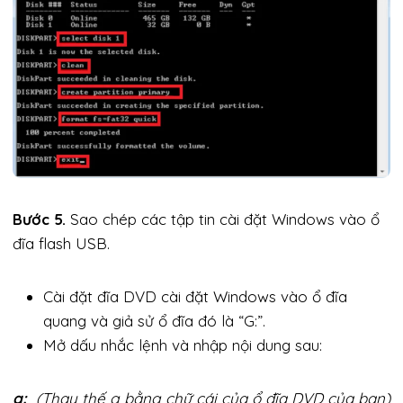
Bước 5.
Sao chép các tập tin cài đặt Windows vào ổ
đĩa flash USB.
Cài đặt đĩa DVD cài đặt Windows vào ổ đĩa
quang và giả sử ổ đĩa đó là “G:”.
Mở dấu nhắc lệnh và nhập nội dung sau:
g:
(Thay thế g bằng chữ cái của ổ đĩa DVD của bạn)