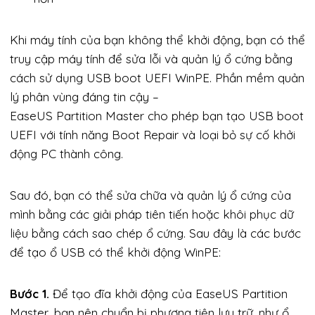
Khi máy tính của bạn không thể khởi động, bạn có thể
truy cập máy tính để sửa lỗi và quản lý ổ cứng bằng
cách sử dụng USB boot UEFI WinPE. Phần mềm quản
lý phân vùng đáng tin cậy –
EaseUS Partition Master cho phép bạn tạo USB boot
UEFI với tính năng Boot Repair và loại bỏ sự cố khởi
động PC thành công.
Sau đó, bạn có thể sửa chữa và quản lý ổ cứng của
mình bằng các giải pháp tiên tiến hoặc khôi phục dữ
liệu bằng cách sao chép ổ cứng. Sau đây là các bước
để tạo ổ USB có thể khởi động WinPE:
Bước 1.
Để tạo đĩa khởi động của EaseUS Partition
Master, bạn nên chuẩn bị phương tiện lưu trữ, như ổ