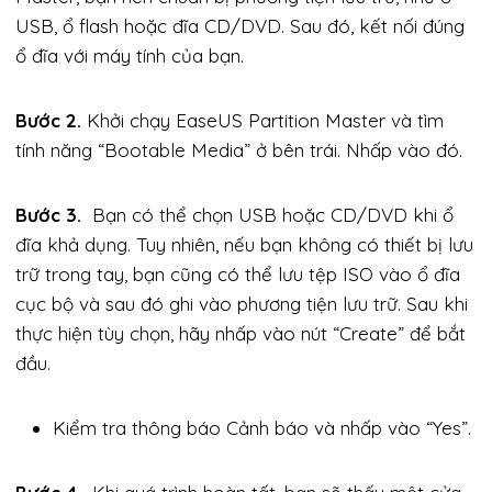
USB, ổ flash hoặc đĩa CD/DVD. Sau đó, kết nối đúng
ổ đĩa với máy tính của bạn.
Bước 2.
Khởi chạy EaseUS Partition Master và tìm
tính năng “Bootable Media” ở bên trái. Nhấp vào đó.
Bước 3.
Bạn có thể chọn USB hoặc CD/DVD khi ổ
đĩa khả dụng. Tuy nhiên, nếu bạn không có thiết bị lưu
trữ trong tay, bạn cũng có thể lưu tệp ISO vào ổ đĩa
cục bộ và sau đó ghi vào phương tiện lưu trữ. Sau khi
thực hiện tùy chọn, hãy nhấp vào nút “Create” để bắt
đầu.
Kiểm tra thông báo Cảnh báo và nhấp vào “Yes”.