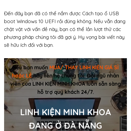
Đến đây bạn đã có thể nắm được Cách tạo ổ USB
boot Windows 10 UEFI rồi đúng không. Nếu vẫn đang
chật vật với vấn đề này, bạn có thể lần lượt thử các
phương pháp chúng tôi đã gợi ý. Hy vọng bài viết này
sẽ hữu ích đối với bạn.
Nếu bạn muốn
MUA/ THAY LINH KIỆN GIÁ SỈ
hoặc LẺ
hãy liên hệ chúng tôi. Đội ngũ nhân
viên của LINH KIỆN MINH KHOA luôn sẵn sàng
hỗ trợ quý khách 24/7.
LINH KIỆN MINH KHOA
ĐANG Ở ĐÀ NẴNG