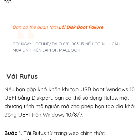
tất.
Bạn có thể quan tâm
Lỗi Disk Boot Failure
GỌI NGAY HOTLINE/ZALO 0911.003.113 NẾU CÓ NHU CẦU
MUA LINH KIỆN LAPTOP, MACBOOK
Với Rufus
Nếu bạn gặp khó khăn khi tạo USB boot Windows 10
UEFI bằng Diskpart, bạn có thể sử dụng Rufus, một
chương trình mã nguồn mở cho phép bạn tạo đĩa khởi
động UEFI trên Windows 10/8/7.
Bước 1.
Tải Rufus từ trang web chính thức: