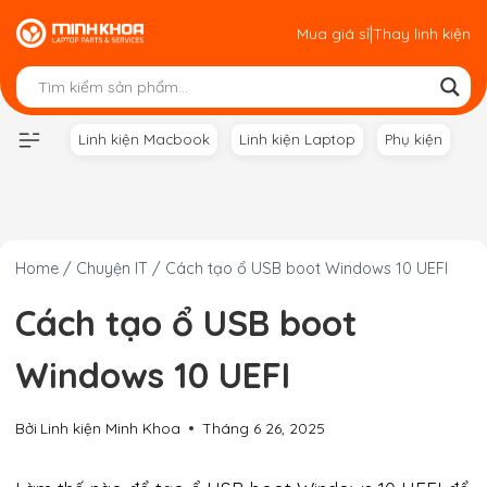
Skip
|
Mua giá sỉ
Thay linh kiện
to
content
Linh kiện Macbook
Linh kiện Laptop
Phụ kiện
Home
/
Chuyện IT
/
Cách tạo ổ USB boot Windows 10 UEFI
Cách tạo ổ USB boot
Windows 10 UEFI
Bởi
Linh kiện Minh Khoa
Tháng 6 26, 2025