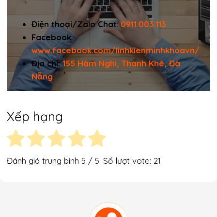
Điện thoại/Zalo Chat
:
0911.003.113
Facebook
:
www.facebook.com/linhkienminhkhoavn/
Địa chỉ:
155 Hàm Nghi, Thanh Khê, Đà
Nẵng
Xếp hạng
Đánh giá trung bình
5
/ 5. Số lượt vote:
21