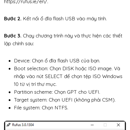
https://rufus.ie/en/.
Bước 2.
Kết nối ổ đĩa flash USB vào máy tính.
Bước 3.
Chạy chương trình này và thực hiện các thiết
lập chính sau:
Device: Chọn ổ đĩa flash USB của bạn.
Boot selection: Chọn DISK hoặc ISO image. Và
nhấp vào nút SELECT để chọn tệp ISO Windows
10 từ vị trí thư mục.
Partition scheme: Chọn GPT cho UEFI.
Target system: Chọn UEFI (không phải CSM).
File system: Chọn NTFS.