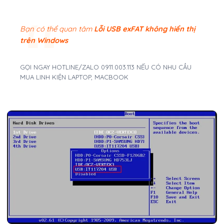
Bạn có thể quan tâm
Lỗi USB exFAT không hiển thị
trên Windows
GỌI NGAY HOTLINE/ZALO 0911.003.113 NẾU CÓ NHU CẦU
MUA LINH KIỆN LAPTOP, MACBOOK