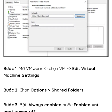
Bước 1
: Mở VMware -> chọn VM ->
Edit Virtual
Machine Settings
Bước 2
: Chọn
Options > Shared Folders
Bước 3
: Bật:
Always enabled
hoặc
Enabled until
next power off