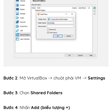
Bước 2
: Mở VirtualBox -> chuột phải VM ->
Settings
Bước 3
: Chọn
Shared Folders
Bước 4
: Nhấn
Add (biểu tượng +)