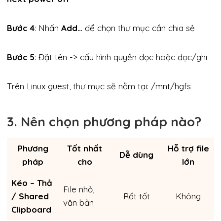
Bước 4
: Nhấn
Add…
để chọn thư mục cần chia sẻ
Bước 5
: Đặt tên -> cấu hình quyền đọc hoặc đọc/ghi
Trên Linux guest, thư mục sẽ nằm tại: /mnt/hgfs
3. Nên chọn phương pháp nào?
Phương
Tốt nhất
Hỗ trợ file
Dễ dùng
pháp
cho
lớn
Kéo – Thả
File nhỏ,
/ Shared
Rất tốt
Không
văn bản
Clipboard