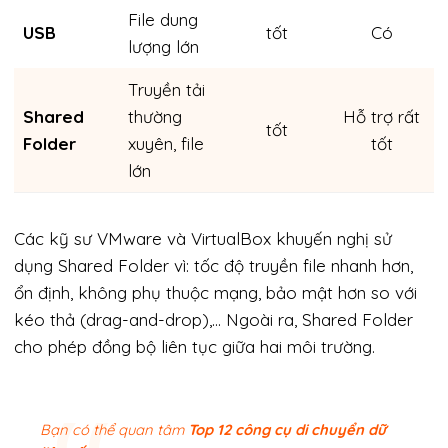
File dung
USB
tốt
Có
lượng lớn
Truyền tải
Shared
thường
Hỗ trợ rất
tốt
Folder
xuyên, file
tốt
lớn
Các kỹ sư VMware và VirtualBox khuyến nghị sử
dụng Shared Folder vì: tốc độ truyền file nhanh hơn,
ổn định, không phụ thuộc mạng, bảo mật hơn so với
kéo thả (drag-and-drop),… Ngoài ra, Shared Folder
cho phép đồng bộ liên tục giữa hai môi trường.
Bạn có thể quan tâm
Top 12 công cụ di chuyển dữ