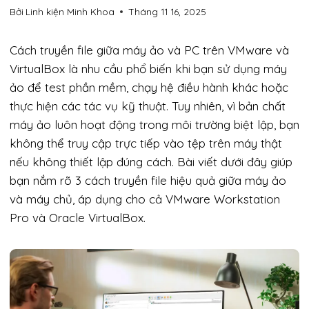
Bởi
Linh kiện Minh Khoa
Tháng 11 16, 2025
Cách truyền file giữa máy ảo và PC trên VMware và
VirtualBox là nhu cầu phổ biến khi bạn sử dụng máy
ảo để test phần mềm, chạy hệ điều hành khác hoặc
thực hiện các tác vụ kỹ thuật. Tuy nhiên, vì bản chất
máy ảo luôn hoạt động trong môi trường biệt lập, bạn
không thể truy cập trực tiếp vào tệp trên máy thật
nếu không thiết lập đúng cách. Bài viết dưới đây giúp
bạn nắm rõ 3 cách truyền file hiệu quả giữa máy ảo
và máy chủ, áp dụng cho cả VMware Workstation
Pro và Oracle VirtualBox.