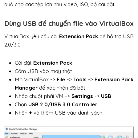
quả cho các tệp lớn như video, ISO, bộ cài đặt…
Dùng USB để chuyển file vào VirtualBox
VirtualBox yêu cầu cài
Extension Pack
để hỗ trợ USB
2.0/3.0:
Cài đặt
Extension Pack
Cắm USB vào máy thật
Mở VirtualBox ->
File
->
Tools
->
Extension Pack
Manager
để xác nhận đã bật
Nhấp chuột phải VM ->
Settings
->
USB
Chọn
USB 2.0/USB 3.0 Controller
Nhấn
+
và thêm USB vào danh sách