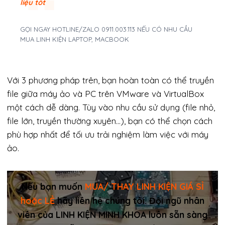
liệu tốt
GỌI NGAY HOTLINE/ZALO 0911.003.113 NẾU CÓ NHU CẦU
MUA LINH KIỆN LAPTOP, MACBOOK
Với 3 phương pháp trên, bạn hoàn toàn có thể truyền
file giữa máy ảo và PC trên VMware và VirtualBox
một cách dễ dàng. Tùy vào nhu cầu sử dụng (file nhỏ,
file lớn, truyền thường xuyên…), bạn có thể chọn cách
phù hợp nhất để tối ưu trải nghiệm làm việc với máy
ảo.
Nếu bạn muốn
MUA/ THAY LINH KIỆN GIÁ SỈ
hoặc LẺ
hãy liên hệ chúng tôi. Đội ngũ nhân
viên của LINH KIỆN MINH KHOA luôn sẵn sàng