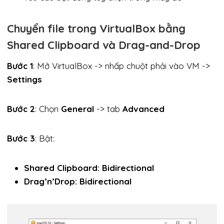
Chuyển file trong VirtualBox bằng
Shared Clipboard và Drag-and-Drop
Bước 1
: Mở VirtualBox -> nhấp chuột phải vào VM ->
Settings
Bước 2
: Chọn
General
-> tab
Advanced
Bước 3
: Bật:
Shared Clipboard: Bidirectional
Drag’n’Drop: Bidirectional