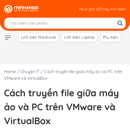
Skip
|
Mua giá sỉ
Thay linh kiện
to
content
Linh kiện Macbook
Linh kiện Laptop
Phụ kiện
Home
/
Chuyện IT
/
Cách truyền file giữa máy ảo và PC trên
VMware và VirtualBox
Cách truyền file giữa máy
ảo và PC trên VMware và
VirtualBox