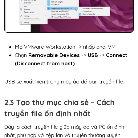
Mở VMware Workstation -> nhấp phải VM
Chọn
Removable Devices
->
USB
->
Connect
(Disconnect from host)
USB sẽ xuất hiện trong máy ảo để bạn truyền file.
2.3 Tạo thư mục chia sẻ – Cách
truyền file ổn định nhất
Đây là cách truyền file giữa máy ảo và PC ổn định
nhất, phù hợp với tệp lớn và truyền thường xuyên.