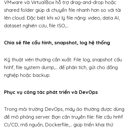
VMware và VirtualBox hỗ trợ drag-and-drop hoặc
shared folder giúp di chuyển file nhanh hơn so với tải
lên cloud. Đặc biệt khi xử lý file nặng: video, data AI,
dataset nghiên cứu, file ISO,…
Chia sẻ file cấu hình, snapshot, log hệ thống
Kỹ thuật viên thường cần xuất: File log, snapshot cấu
hnhf, file system dump,… để phân tích, gửi cho đồng
nghiệp hoặc backup.
Phục vụ công tác phát triển và DevOps
Trong môi trường DevOps, máy ảo thường được dùng
để mô phỏng server. Bạn cần truyền file: file cấu hnhf
CI/CD, mã nguồn, Dockerfile,… giúp triển khai thử