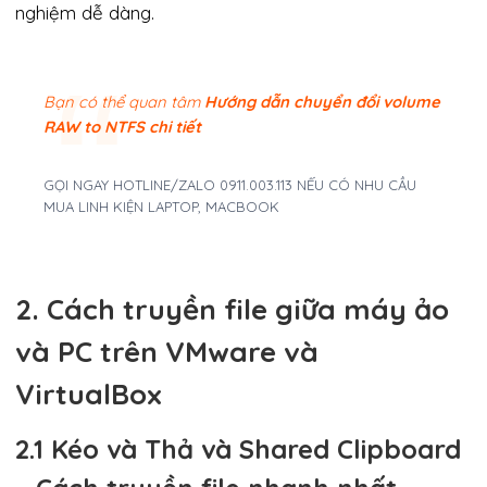
nghiệm dễ dàng.
Bạn có thể quan tâm
Hướng dẫn chuyển đổi volume
RAW to NTFS chi tiết
GỌI NGAY HOTLINE/ZALO 0911.003.113 NẾU CÓ NHU CẦU
MUA LINH KIỆN LAPTOP, MACBOOK
2. Cách truyền file giữa máy ảo
và PC trên VMware và
VirtualBox
2.1 Kéo và Thả và Shared Clipboard