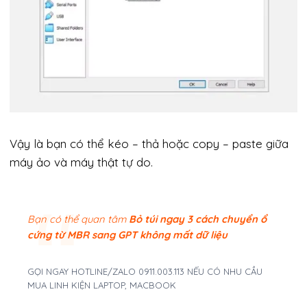
Vậy là bạn có thể kéo – thả hoặc copy – paste giữa
máy ảo và máy thật tự do.
Bạn có thể quan tâm
Bỏ túi ngay 3 cách chuyển ổ
cứng từ MBR sang GPT không mất dữ liệu
GỌI NGAY HOTLINE/ZALO 0911.003.113 NẾU CÓ NHU CẦU
MUA LINH KIỆN LAPTOP, MACBOOK