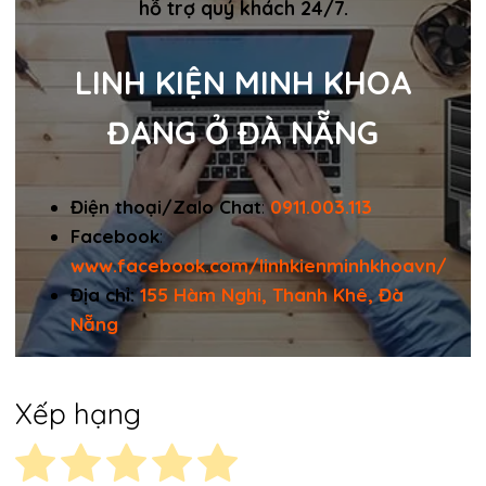
hỗ trợ quý khách 24/7.
LINH KIỆN MINH KHOA
ĐANG Ở ĐÀ NẴNG
Điện thoại/Zalo Chat
:
0911.003.113
Facebook
:
www.facebook.com/linhkienminhkhoavn/
Địa chỉ:
155 Hàm Nghi, Thanh Khê, Đà
Nẵng
Xếp hạng