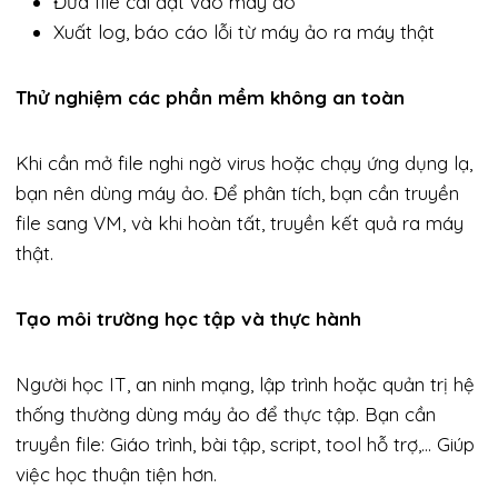
Đưa file cài đặt vào máy ảo
Xuất log, báo cáo lỗi từ máy ảo ra máy thật
Thử nghiệm các phần mềm không an toàn
Khi cần mở file nghi ngờ virus hoặc chạy ứng dụng lạ,
bạn nên dùng máy ảo. Để phân tích, bạn cần truyền
file sang VM, và khi hoàn tất, truyền kết quả ra máy
thật.
Tạo môi trường học tập và thực hành
Người học IT, an ninh mạng, lập trình hoặc quản trị hệ
thống thường dùng máy ảo để thực tập. Bạn cần
truyền file: Giáo trình, bài tập, script, tool hỗ trợ,… Giúp
việc học thuận tiện hơn.