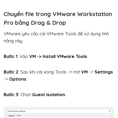
Chuyển file trong VMware Workstation
Pro bằng Drag & Drop
VMware yêu cầu cài VMware Tools để sử dụng tính
năng này:
Bước 1
: Vào
VM -> Install VMware Tools
Bước 2
: Sau khi cài xong Tools -> mở
VM
->
Settings
->
Options
Bước 3
: Chọn
Guest Isolation
.