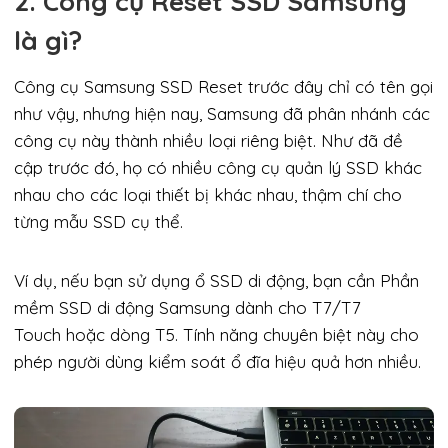
2. Công cụ Reset SSD Samsung
là gì?
Công cụ Samsung SSD Reset trước đây chỉ có tên gọi
như vậy, nhưng hiện nay, Samsung đã phân nhánh các
công cụ này thành nhiều loại riêng biệt. Như đã đề
cập trước đó, họ có nhiều công cụ quản lý SSD khác
nhau cho các loại thiết bị khác nhau, thậm chí cho
từng mẫu SSD cụ thể.
Ví dụ, nếu bạn sử dụng ổ SSD di động, bạn cần Phần
mềm SSD di động Samsung dành cho T7/T7
Touch hoặc dòng T5. Tính năng chuyên biệt này cho
phép người dùng kiểm soát ổ đĩa hiệu quả hơn nhiều.