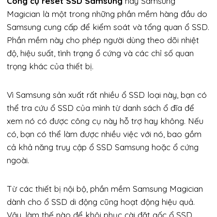
Công cụ reset SSD Samsung
hay Samsung
Magician là một trong những phần mềm hàng đầu do
Samsung cung cấp để kiểm soát và tổng quan ổ SSD.
Phần mềm này cho phép người dùng theo dõi nhiệt
độ, hiệu suất, tình trạng ổ cứng và các chỉ số quan
trọng khác của thiết bị.
Vì Samsung sản xuất rất nhiều ổ SSD loại này, bạn có
thể tra cứu ổ SSD của mình từ danh sách ổ đĩa để
xem nó có được công cụ này hỗ trợ hay không. Nếu
có, bạn có thể làm được nhiều việc với nó, bao gồm
cả khả năng truy cập ổ SSD Samsung hoặc ổ cứng
ngoài.
Từ các thiết bị nội bộ, phần mềm Samsung Magician
dành cho ổ SSD di động cũng hoạt động hiệu quả.
Vậy, làm thế nào để khôi phục cài đặt gốc ổ SSD