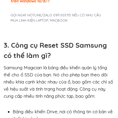
trên Windows 10/8/7
GỌI NGAY HOTLINE/ZALO 0911.003.113 NẾU CÓ NHU CẦU
MUA LINH KIỆN LAPTOP, MACBOOK
3. Công cụ Reset SSD Samsung
có thể làm gì?
Samsung Magician là bảng điều khiển quản lý tổng
thể cho ổ SSD của bạn. Nó cho phép bạn theo dõi
nhiều khía cạnh khác nhau của ổ, bao gồm các chỉ số
về hiệu suất và tình trạng hoạt động. Công cụ này
cung cấp nhiều tính năng phức tạp, bao gồm:
Bảng điều khiển Drive, nơi có thông tin cơ bản về