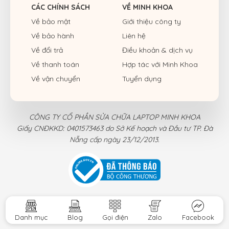
CÁC CHÍNH SÁCH
VỀ MINH KHOA
Về bảo mật
Giới thiệu công ty
Về bảo hành
Liên hệ
Về đổi trả
Điều khoản & dịch vụ
Về thanh toán
Hợp tác với Minh Khoa
Về vận chuyển
Tuyển dụng
CÔNG TY CỔ PHẦN SỬA CHỮA LAPTOP MINH KHOA
Giấy CNĐKKD: 0401573463 do Sở Kế hoạch và Đầu tư TP. Đà
Nẵng cấp ngày 23/12/2013.
Danh mục
Blog
Gọi điện
Zalo
Facebook