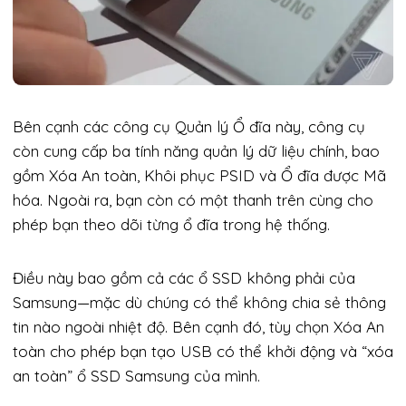
Bên cạnh các công cụ Quản lý Ổ đĩa này, công cụ
còn cung cấp ba tính năng quản lý dữ liệu chính, bao
gồm Xóa An toàn, Khôi phục PSID và Ổ đĩa được Mã
hóa. Ngoài ra, bạn còn có một thanh trên cùng cho
phép bạn theo dõi từng ổ đĩa trong hệ thống.
Điều này bao gồm cả các ổ SSD không phải của
Samsung—mặc dù chúng có thể không chia sẻ thông
tin nào ngoài nhiệt độ. Bên cạnh đó, tùy chọn Xóa An
toàn cho phép bạn tạo USB có thể khởi động và “xóa
an toàn” ổ SSD Samsung của mình.