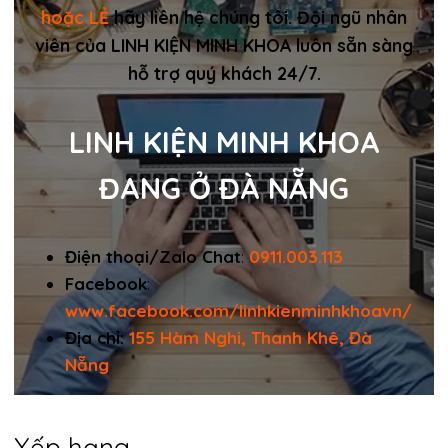
hoặc LẺ
hãy liên hệ chúng tôi. Đội ngũ nhân
viên của LINH KIỆN MINH KHOA luôn sẵn sàng
hỗ trợ quý khách 24/7.
LINH KIỆN MINH KHOA
ĐANG Ở ĐÀ NẴNG
Điện thoại/Zalo Chat
:
0911.003.113
Facebook
:
www.facebook.com/linhkienminhkhoavn/
Địa chỉ:
155 Hàm Nghi, Thanh Khê, Đà
Nẵng
Xếp hạng