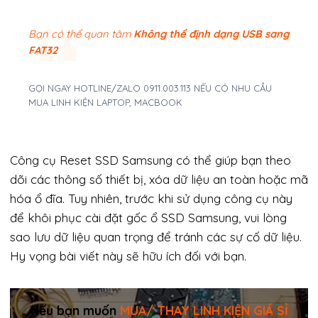
Bạn có thể quan tâm
Không thể định dạng USB sang
FAT32
GỌI NGAY HOTLINE/ZALO 0911.003.113 NẾU CÓ NHU CẦU
MUA LINH KIỆN LAPTOP, MACBOOK
Công cụ Reset SSD Samsung có thể giúp bạn theo
dõi các thông số thiết bị, xóa dữ liệu an toàn hoặc mã
hóa ổ đĩa. Tuy nhiên, trước khi sử dụng công cụ này
để khôi phục cài đặt gốc ổ SSD Samsung, vui lòng
sao lưu dữ liệu quan trọng để tránh các sự cố dữ liệu.
Hy vọng bài viết này sẽ hữu ích đối với bạn.
Nếu bạn muốn
MUA/ THAY LINH KIỆN GIÁ SỈ