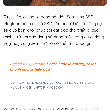
Tuy nhiên, chúng ta đang nói đến Samsung SSD
Magician dành cho ổ SSD tiêu dùng. Đây là công cụ
sẽ giúp bạn khôi phục cài đặt gốc cho thiết bị của
mình—trừ khi bạn đang sử dụng một công cụ di động.
Vậy, hãy cùng xem thử nó có thể làm được gì.
Bạn có thể quan tâm
3 cách Lenovo battery reset
nhanh chóng, hiệu quả
GỌI NGAY HOTLINE/ZALO 0911.003.113 NẾU CÓ NHU CẦU
MUA LINH KIỆN LAPTOP, MACBOOK