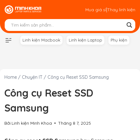
Skip
|
Mua giá sỉ
Thay linh kiện
to
content
Linh kiện Macbook
Linh kiện Laptop
Phụ kiện
Home
/
Chuyện IT
/
Công cụ Reset SSD Samsung
Công cụ Reset SSD
Samsung
Bởi
Linh kiện Minh Khoa
Tháng 8 7, 2025