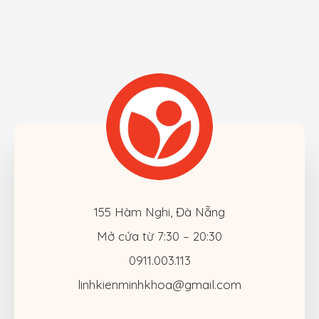
155 Hàm Nghi, Đà Nẵng
Mở cửa từ 7:30 – 20:30
0911.003.113
linhkienminhkhoa@gmail.com