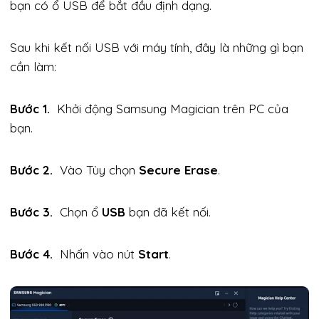
bạn có ổ USB để bắt đầu định dạng.
Sau khi kết nối USB với máy tính, đây là những gì bạn
cần làm:
Bước 1.
Khởi động Samsung Magician trên PC của
bạn.
Bước 2.
Vào Tùy chọn
Secure Erase
.
Bước 3.
Chọn ổ
USB
bạn đã kết nối.
Bước 4.
Nhấn vào nút
Start
.